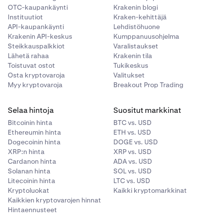
OTC-kaupankäynti
Krakenin blogi
Instituutiot
Kraken-kehittäjä
API-kaupankäynti
Lehdistöhuone
Krakenin API-keskus
Kumppanuusohjelma
Steikkauspalkkiot
Varalistaukset
Lähetä rahaa
Krakenin tila
Toistuvat ostot
Tukikeskus
Osta kryptovaroja
Valitukset
Myy kryptovaroja
Breakout Prop Trading
Selaa hintoja
Suositut markkinat
Bitcoinin hinta
BTC vs. USD
Ethereumin hinta
ETH vs. USD
Dogecoinin hinta
DOGE vs. USD
XRP:n hinta
XRP vs. USD
Cardanon hinta
ADA vs. USD
Solanan hinta
SOL vs. USD
Litecoinin hinta
LTC vs. USD
Kryptoluokat
Kaikki kryptomarkkinat
Kaikkien kryptovarojen hinnat
Hintaennusteet