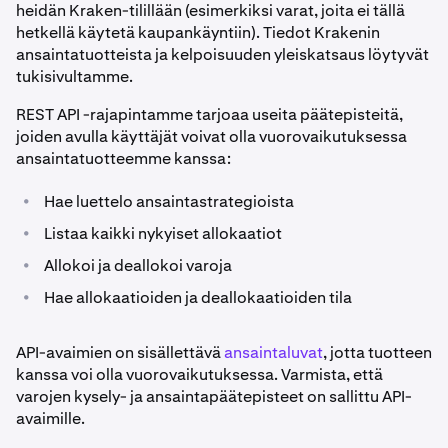
heidän Kraken-tilillään (esimerkiksi varat, joita ei tällä
hetkellä käytetä kaupankäyntiin). Tiedot Krakenin
ansaintatuotteista ja kelpoisuuden yleiskatsaus löytyvät
tukisivultamme.
REST API -rajapintamme tarjoaa useita päätepisteitä,
joiden avulla käyttäjät voivat olla vuorovaikutuksessa
ansaintatuotteemme kanssa:
•
Hae luettelo ansaintastrategioista
•
Listaa kaikki nykyiset allokaatiot
•
Allokoi ja deallokoi varoja
•
Hae allokaatioiden ja deallokaatioiden tila
API-avaimien on sisällettävä
ansaintaluvat
, jotta tuotteen
kanssa voi olla vuorovaikutuksessa. Varmista, että
varojen kysely- ja ansaintapäätepisteet on sallittu API-
avaimille.