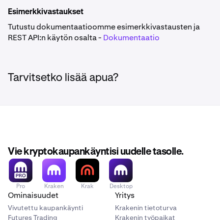
Esimerkkivastaukset
Tutustu dokumentaatioomme esimerkkivastausten ja
REST API:n käytön osalta -
Dokumentaatio
Tarvitsetko lisää apua?
Vie kryptokaupankäyntisi uudelle tasolle.
Pro
Kraken
Krak
Desktop
Ominaisuudet
Yritys
Vivutettu kaupankäynti
Krakenin tietoturva
Futures Trading
Krakenin työpaikat