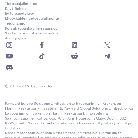
Tietosuojailmoitus
Käyttöehdot
Evästeasetukset
Ehdokkaiden tietosuojailmoitus
Tiedonannot
Pörssikaupankäynnin säännöt
Vaatimustenmukaisuuskeskus
Älä myy/jaa
© 2011 - 2026 Payward, Inc.
Payward Europe Solutions Limited, jonka kauppanimi on Kraken, on
Irlannin keskuspankin säätelemä. Payward Global Solutions Limited, jonka
kauppanimi on Kraken, on Irlannin keskuspankin säätelemä.
Sääntömääräinen kotipaikka: 70 Sir John Rogerson’s Quay, Dublin, D02
R296, Irlanti. Napsauta
tästä
nähdäksesi aiheeseen liittyvät käytännöt ja
tiedotteet.
Nämä materiaalit ovat vain yleistä tietoa; ne eivät ole sijoituksiin tai