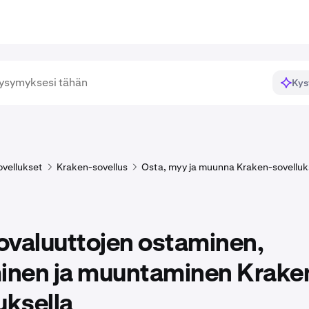
Kys
ovellukset
Kraken-sovellus
Osta, myy ja muunna Kraken-sovellu
ovaluuttojen ostaminen,
nen ja muuntaminen Krake
uksella