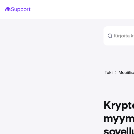
Tuki
Mobiilis
Krypt
myymi
sovell