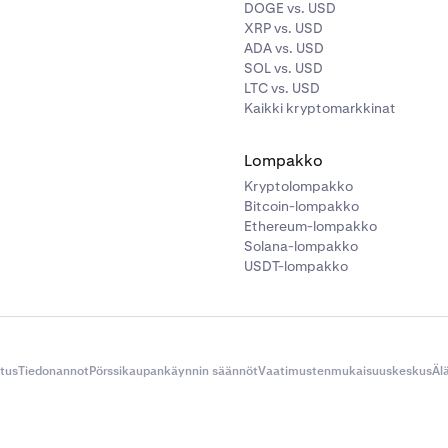
DOGE vs. USD
XRP vs. USD
ADA vs. USD
SOL vs. USD
LTC vs. USD
Kaikki kryptomarkkinat
Lompakko
Kryptolompakko
Bitcoin-lompakko
Ethereum-lompakko
rä, jonka haluat myydä (voit vaihtaa näyttötavaksi käteisarvo
Solana-lompakko
rän). Käteinen lisätään saldoosi Kraken-sovellukseen tallen
USDT-lompakko
utassa. Jos haluat vastaanottaa käteisen eri valuutassa, sinu
a asetusta
Tilin
asetuksista ennen tapahtuman toteuttamista
itus
Tiedonannot
Pörssikaupankäynnin säännöt
Vaatimustenmukaisuuskeskus
Äl
ä, jonka haluat ostaa, ja valitse jokin saatavillasi olevista m