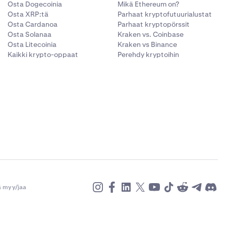
Osta Dogecoinia
Mikä Ethereum on?
Osta XRP:tä
Parhaat kryptofutuurialustat
Osta Cardanoa
Parhaat kryptopörssit
Osta Solanaa
Kraken vs. Coinbase
Osta Litecoinia
Kraken vs Binance
Kaikki krypto-oppaat
Perehdy kryptoihin
n ja
tamassasi
n on
.
ä myy/jaa
aksutavoista.