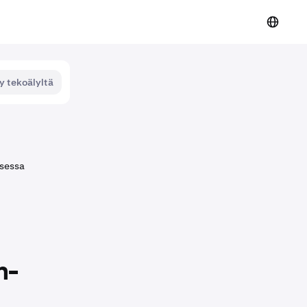
y tekoälyltä
ksessa
n-