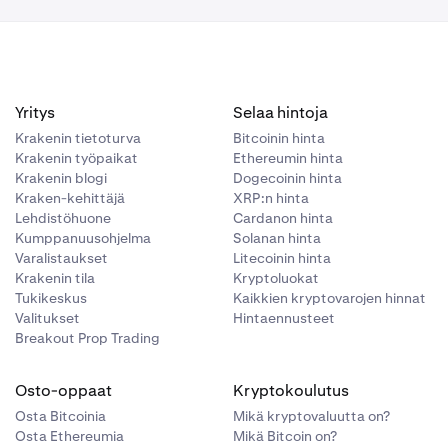
tty
Yritys
Selaa hintoja
Krakenin tietoturva
Bitcoinin hinta
Krakenin työpaikat
Ethereumin hinta
Krakenin blogi
Dogecoinin hinta
Kraken-kehittäjä
XRP:n hinta
Toisessa
Lehdistöhuone
Cardanon hinta
n olemassa
Kumppanuusohjelma
Solanan hinta
Varalistaukset
Litecoinin hinta
Krakenin tila
Kryptoluokat
Tukikeskus
Kaikkien kryptovarojen hinnat
Valitukset
Hintaennusteet
Breakout Prop Trading
Osto-oppaat
Kryptokoulutus
Osta Bitcoinia
Mikä kryptovaluutta on?
Osta Ethereumia
Mikä Bitcoin on?