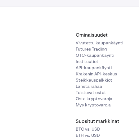
maisuuseräluettelosta kryptoa, jota haluat myydä.
aisuuseräluettelosta kryptoa, jonka haluat ostaa, tai etsi tie
rä hakutoiminnon avulla.
Ominaisuudet
Vivutettu kaupankäynti
Futures Trading
OTC-kaupankäynti
Instituutiot
essä kentässä valitset omaisuuserän, josta haluat
muuntaa.
API-kaupankäynti
valitset omaisuuserän, johon haluat
muuntaa.
Valitse jostaki
Krakenin API-keskus
lisaldoistasi.
Steikkauspalkkiot
Lähetä rahaa
Toistuvat ostot
Osta kryptovaroja
Myy kryptovaroja
Suositut markkinat
BTC vs. USD
ETH vs. USD