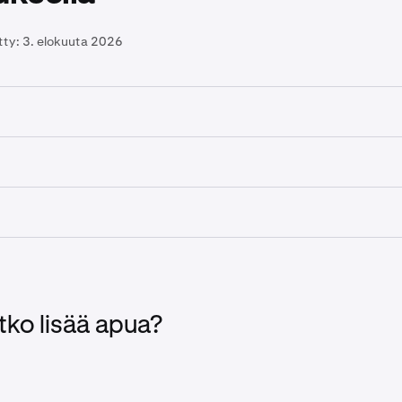
tty:
3. elokuuta 2026
minen käteissaldollasi, maksukortilla, Plaid ACH:lla tai digita
dä jotain kryptoa ja tilittää saadun käteisen tilisi saldoon, si
suuserä tilisi saldosta:
+
-painiketta ja napauta sitten
Osta
.
innollamme voit tehdä vaihtoja missä tahansa krytojen ja k
. Niitä ovat käteisen vaihtaminen käteiseen, kryptojen vaihta
+
-painiketta ja sitten
Myy
.
äteisen vaihtaminen kryptoon:
tko lisää apua?
+
-painiketta ja napauta sitten
Muunna
.