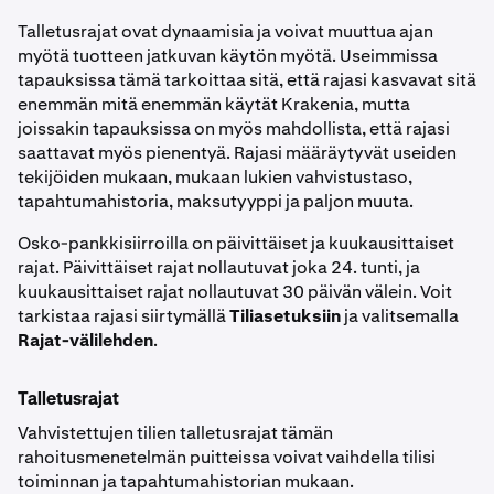
Talletusrajat ovat dynaamisia ja voivat muuttua ajan
myötä tuotteen jatkuvan käytön myötä. Useimmissa
tapauksissa tämä tarkoittaa sitä, että rajasi kasvavat sitä
enemmän mitä enemmän käytät Krakenia, mutta
joissakin tapauksissa on myös mahdollista, että rajasi
saattavat myös pienentyä. Rajasi määräytyvät useiden
tekijöiden mukaan, mukaan lukien vahvistustaso,
tapahtumahistoria, maksutyyppi ja paljon muuta.
Osko-pankkisiirroilla on päivittäiset ja kuukausittaiset
rajat. Päivittäiset rajat nollautuvat joka 24. tunti, ja
kuukausittaiset rajat nollautuvat 30 päivän välein. Voit
tarkistaa rajasi siirtymällä
Tiliasetuksiin
ja valitsemalla
Rajat-välilehden
.
Talletusrajat
Vahvistettujen tilien talletusrajat tämän
rahoitusmenetelmän puitteissa voivat vaihdella tilisi
toiminnan ja tapahtumahistorian mukaan.