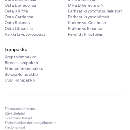
Osta Dogecoinia
Mikä Ethereum on?
PayID:
PayID on toinen pikamaksupalvelu, joka on
Osta XRP:tä
Parhaat kryptofutuurialustat
saatavilla Krakenin asiakkaille Australiassa ja jonka
Osta Cardanoa
Parhaat kryptopörssit
avulla AUD-valuuttaa voidaan lähettää
Osta Solanaa
Kraken vs. Coinbase
Osta Litecoinia
Kraken vs Binance
sähköpostiosoitteeseen.
Kaikki krypto-oppaat
Perehdy kryptoihin
Näet yksilöllisen PayID-sähköpostiosoitteesi sekä Osko-
pankkisiirtotietosi, kun valitset AUD-valuutan
Lompakko
talletustavaksi Pankkisiirto/Osko. Jos tarvitset lisäapua,
Kryptolompakko
lue
AUD-summan tallettaminen
-oppaamme tai ota
Bitcoin-lompakko
yhteyttä
ympärivuorokautiseen tukeemme.
Ethereum-lompakko
Solana-lompakko
Valitettavasti emme tällä hetkellä tue PayID-nostoja,
USDT-lompakko
mutta työskentelemme asian parissa.
Tietosuojailmoitus
Käyttöehdot
Evästeasetukset
Ehdokkaiden tietosuojailmoitus
Tiedonannot