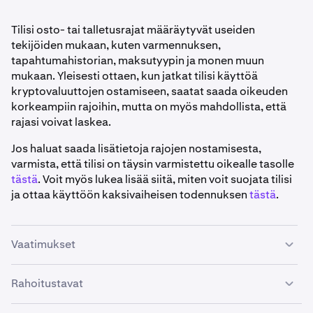
Tilisi osto- tai talletusrajat määräytyvät useiden
tekijöiden mukaan, kuten varmennuksen,
tapahtumahistorian, maksutyypin ja monen muun
mukaan. Yleisesti ottaen, kun jatkat tilisi käyttöä
kryptovaluuttojen ostamiseen, saatat saada oikeuden
korkeampiin rajoihin, mutta on myös mahdollista, että
rajasi voivat laskea.
Jos haluat saada lisätietoja rajojen nostamisesta,
varmista, että tilisi on täysin varmistettu oikealle tasolle
tästä
. Voit myös lukea lisää siitä, miten voit suojata tilisi
ja ottaa käyttöön kaksivaiheisen todennuksen
tästä
.
Vaatimukset
Rahoitustavat
•
Kraken-tilisi on
varmennettava
.
•
Kraken-tilisi on oltava rekisteröitynä Australiaan.