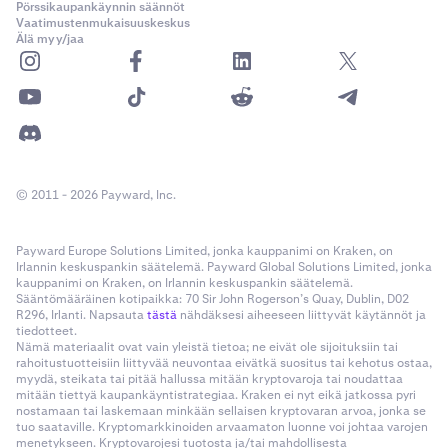
Pörssikaupankäynnin säännöt
Vaatimustenmukaisuuskeskus
Älä myy/jaa
© 2011 - 2026 Payward, Inc.
Payward Europe Solutions Limited, jonka kauppanimi on Kraken, on
Irlannin keskuspankin säätelemä. Payward Global Solutions Limited, jonka
kauppanimi on Kraken, on Irlannin keskuspankin säätelemä.
Sääntömääräinen kotipaikka: 70 Sir John Rogerson’s Quay, Dublin, D02
R296, Irlanti. Napsauta
tästä
nähdäksesi aiheeseen liittyvät käytännöt ja
tiedotteet.
Nämä materiaalit ovat vain yleistä tietoa; ne eivät ole sijoituksiin tai
rahoitustuotteisiin liittyvää neuvontaa eivätkä suositus tai kehotus ostaa,
myydä, steikata tai pitää hallussa mitään kryptovaroja tai noudattaa
mitään tiettyä kaupankäyntistrategiaa. Kraken ei nyt eikä jatkossa pyri
nostamaan tai laskemaan minkään sellaisen kryptovaran arvoa, jonka se
tuo saataville. Kryptomarkkinoiden arvaamaton luonne voi johtaa varojen
menetykseen. Kryptovarojesi tuotosta ja/tai mahdollisesta