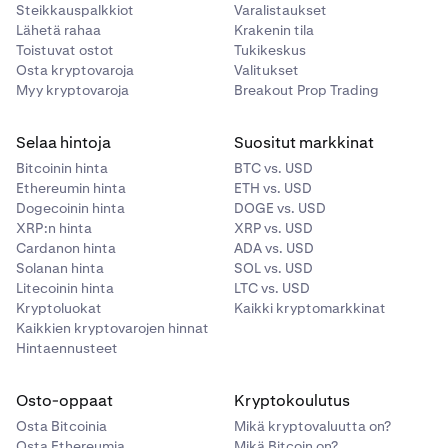
Steikkauspalkkiot
Varalistaukset
•
Kuinka varmistan, että talletuksessani käytetään
Lähetä rahaa
Krakenin tila
Osko-järjestelmää?
Toistuvat ostot
Tukikeskus
Osta kryptovaroja
Valitukset
Jos pankkisi tukee Osko-järjestelmää, se otetaan
Myy kryptovaroja
Breakout Prop Trading
automaattisesti käyttöön talletusta tehdessäsi.
Muista, että joillakin pankeilla on päivittäiset rajat
Selaa hintoja
Suositut markkinat
sille, kuinka paljon Osko-maksuja voidaan siirtää
Bitcoinin hinta
BTC vs. USD
päivittäin. Suosittelemme ottamaan yhteyttä
Ethereumin hinta
ETH vs. USD
pankkiisi, niin saat lisätietoja pankkisi rajoista.
Dogecoinin hinta
DOGE vs. USD
XRP:n hinta
XRP vs. USD
Cardanon hinta
•
ADA vs. USD
Missä ovat Osko-pankkisiirtojeni tiedot?
Solanan hinta
SOL vs. USD
Litecoinin hinta
Kun haluat tallettaa AUD-valuuttaa, valitse
LTC vs. USD
Kryptoluokat
Kaikki kryptomarkkinat
talletustavaksi Pankkisiirto/Osko, niin näkyviin
Kaikkien kryptovarojen hinnat
tulevat tilin nimi, numero ja BSB-numero, johon voit
Hintaennusteet
tehdä siirron.
Jos tarvitset lisäapua, lue
AUD-summan
Osto-oppaat
Kryptokoulutus
tallettaminen -artikkelimme
tai ota yhteyttä
Osta Bitcoinia
Mikä kryptovaluutta on?
ympärivuorokautiseen tukeemme.
Osta Ethereumia
Mikä Bitcoin on?