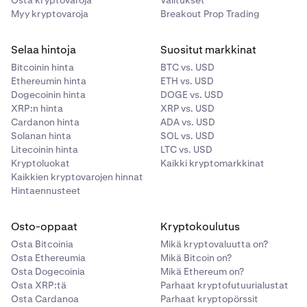
Osta kryptovaroja
Valitukset
Myy kryptovaroja
Breakout Prop Trading
•
Kauppa
ei
vaikuta
30 päivän kaupankäyntivolyymiisi
.
Selaa hintoja
Suositut markkinat
Bitcoinin hinta
BTC vs. USD
Ethereumin hinta
ETH vs. USD
Dogecoinin hinta
DOGE vs. USD
XRP:n hinta
XRP vs. USD
Cardanon hinta
ADA vs. USD
Solanan hinta
SOL vs. USD
Litecoinin hinta
LTC vs. USD
Kryptoluokat
Kaikki kryptomarkkinat
Kaikkien kryptovarojen hinnat
Hintaennusteet
Osto-oppaat
Kryptokoulutus
Osta Bitcoinia
Mikä kryptovaluutta on?
Osta Ethereumia
Mikä Bitcoin on?
Osta Dogecoinia
Mikä Ethereum on?
Osta XRP:tä
Parhaat kryptofutuurialustat
Osta Cardanoa
Parhaat kryptopörssit