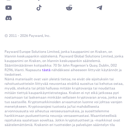
© 2011 - 2026 Payward, Inc.
Payward Europe Solutions Limited, jonka kauppanimi on Kraken, on
Irlannin keskuspankin säätelemä. Payward Global Solutions Limited, jonka
kauppanimi on Kraken, on Irlannin keskuspankin säätelemä.
Sääntömääräinen kotipaikka: 70 Sir John Rogerson’s Quay, Dublin, D02
R296, Irlanti. Napsauta
tästä
nähdäksesi aiheeseen liittyvät käytännöt ja
tiedotteet.
Nämä materiaalit ovat vain yleistä tietoa; ne eivät ole sijoituksiin tai
rahoitustuotteisiin liittyvää neuvontaa eivätkä suositus tai kehotus ostaa,
myydä, steikata tai pitää hallussa mitään kryptovaroja tai noudattaa
mitään tiettyä kaupankäyntistrategiaa. Kraken ei nyt eikä jatkossa pyri
nostamaan tai laskemaan minkään sellaisen kryptovaran arvoa, jonka se
tuo saataville. Kryptomarkkinoiden arvaamaton luonne voi johtaa varojen
menetykseen. Kryptovarojesi tuotosta ja/tai mahdollisesta
arvonnoususta voi aiheutua veroseuraamuksia, ja suosittelemme
hankkimaan puolueettomia neuvoja veroasemastasi. Maantieteellisiä
rajoituksia saatetaan soveltaa. Jotkin kryptotuotteet ja -markkinat ovat
säätelemättömiä. Krakenin eri tuotteiden ja palvelujen sääntelyn tila