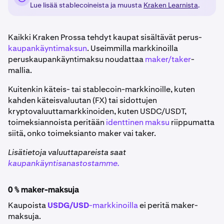
Lue lisää stablecoineista ja muusta
Kraken Learnista
.
Kaikki Kraken Prossa tehdyt kaupat sisältävät perus-
kaupankäyntimaksun
. Useimmilla markkinoilla
peruskaupankäyntimaksu noudattaa
maker/taker
-
mallia.
Kuitenkin käteis- tai stablecoin-markkinoille, kuten
kahden käteisvaluutan (FX) tai sidottujen
kryptovaluuttamarkkinoiden, kuten USDC/USDT,
toimeksiannoista peritään
identtinen maksu
riippumatta
siitä, onko toimeksianto maker vai taker.
Lisätietoja valuuttapareista saat
kaupankäyntisanastostamme.
0 % maker-maksuja
Kaupoista
USDG/USD
-markkinoilla
ei peritä maker-
maksuja.