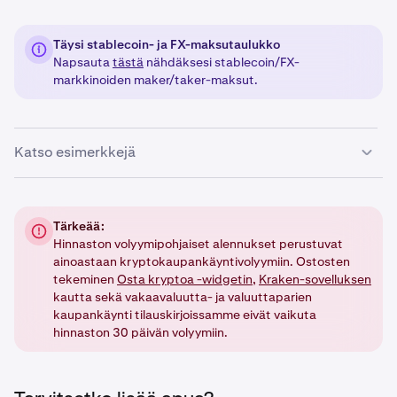
Täysi stablecoin- ja FX-maksutaulukko
Napsauta
tästä
nähdäksesi stablecoin/FX-
markkinoiden maker/taker-maksut.
Katso esimerkkejä
Jos stablecoin on perusvaluutta (esim.
USDT
/USD):
Tärkeää:
•
Hinnaston volyymipohjaiset alennukset perustuvat
Stablecoin-maksutaulukkoa
sovelletaan.
ainoastaan kryptokaupankäyntivolyymiin. Ostosten
•
Kauppa
ei
vaikuta
30 päivän kaupankäyntivolyymiisi
.
tekeminen
Osta kryptoa -widgetin
,
Kraken-sovelluksen
kautta sekä vakaavaluutta- ja valuuttaparien
Jos stablecoin on noteerausvaluutta (esim. BTC/
kaupankäynti tilauskirjoissamme eivät vaikuta
USDT
):
hinnaston 30 päivän volyymiin.
•
Spot-kryptomaksutaulukkoa
sovelletaan.
•
Kauppa
vaikuttaa
30 päivän