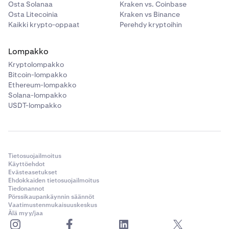
Osta Solanaa
Kraken vs. Coinbase
Osta Litecoinia
Kraken vs Binance
Kaikki krypto-oppaat
Perehdy kryptoihin
Lompakko
Kryptolompakko
Bitcoin-lompakko
Ethereum-lompakko
Solana-lompakko
USDT-lompakko
Tietosuojailmoitus
Käyttöehdot
Evästeasetukset
Ehdokkaiden tietosuojailmoitus
Tiedonannot
Pörssikaupankäynnin säännöt
Vaatimustenmukaisuuskeskus
Älä myy/jaa