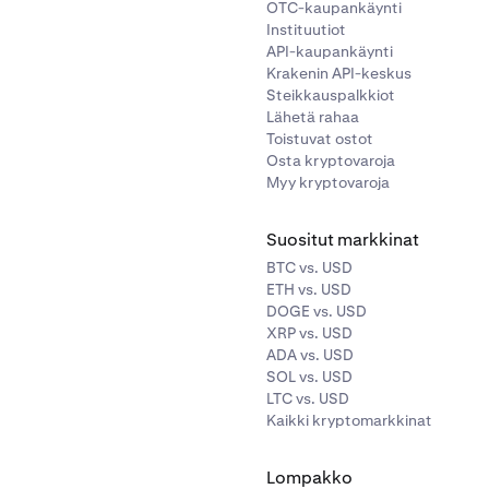
OTC-kaupankäynti
Instituutiot
API-kaupankäynti
Krakenin API-keskus
Steikkauspalkkiot
Lähetä rahaa
Toistuvat ostot
Osta kryptovaroja
Myy kryptovaroja
Suositut markkinat
BTC vs. USD
ETH vs. USD
DOGE vs. USD
XRP vs. USD
ADA vs. USD
SOL vs. USD
LTC vs. USD
Kaikki kryptomarkkinat
Lompakko