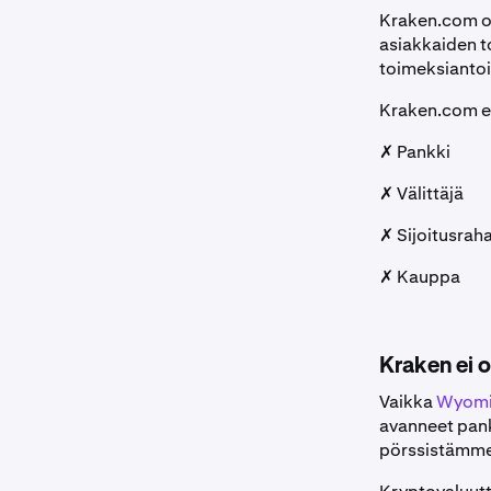
Kraken.com 
asiakkaiden t
toimeksiantoi
Kraken.com ei
✗ Pankki
✗ Välittäjä
✗ Sijoitusraha
✗ Kauppa
Kraken ei o
Vaikka
Wyomin
avanneet pank
pörssistämme,