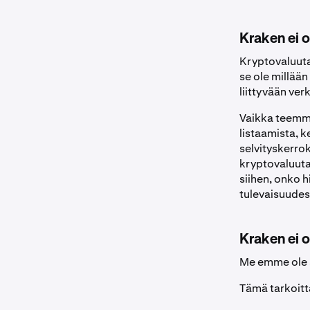
Kraken ei o
Kryptovaluuta
se ole millään
liittyvään ver
Vaikka teemm
listaamista, k
selvityskerro
kryptovaluuta
siihen, onko 
tulevaisuude
Kraken ei 
Me emme ole s
Tämä tarkoitta