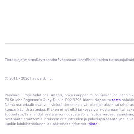
Tietosuojailmoitus
Käyttöehdot
Evästeasetukset
Ehdokkaiden tietosuojailmo
© 2011 - 2026 Payward, Inc.
Payward Europe Solutions Limited, jonka kauppanimi on Kraken, on Irlannin
70 Sir John Rogerson’s Quay, Dublin, D02 R296, Irlanti. Napsauta
tästä
nähdäks
Nämä materiaalit ovat vain yleistä tietoa; ne eivät ole sijoituksiin tai rahoi
kaupankäyntistrategiaa. Kraken ei nyt eikä jatkossa pyri nostamaan tai las
tuotosta ja/tai mahdollisesta arvonnoususta voi aiheutua veroseuraamuksia,
ovat säätelemättömiä. Krakenin eri tuotteiden ja palvelujen sääntelyn tila v
kunkin lainkäyttöalueen lakisääteiset tiedotteet (
tästä
).