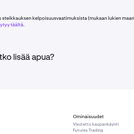
s steikkauksen kelpoisuusvaatimuksista (mukaan lukien maant
ytyy täältä.
tko lisää apua?
Ominaisuudet
Vivutettu kaupankäynti
Futures Trading