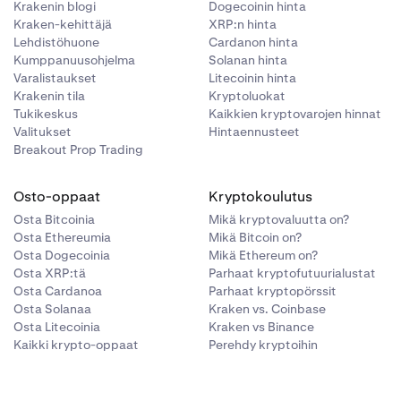
Krakenin blogi
Dogecoinin hinta
Kraken-kehittäjä
XRP:n hinta
Lehdistöhuone
Cardanon hinta
Kumppanuusohjelma
Solanan hinta
Varalistaukset
Litecoinin hinta
Krakenin tila
Kryptoluokat
Tukikeskus
Kaikkien kryptovarojen hinnat
Valitukset
Hintaennusteet
Breakout Prop Trading
Osto-oppaat
Kryptokoulutus
Osta Bitcoinia
Mikä kryptovaluutta on?
Osta Ethereumia
Mikä Bitcoin on?
Osta Dogecoinia
Mikä Ethereum on?
Osta XRP:tä
Parhaat kryptofutuurialustat
Osta Cardanoa
Parhaat kryptopörssit
Osta Solanaa
Kraken vs. Coinbase
Osta Litecoinia
Kraken vs Binance
Kaikki krypto-oppaat
Perehdy kryptoihin