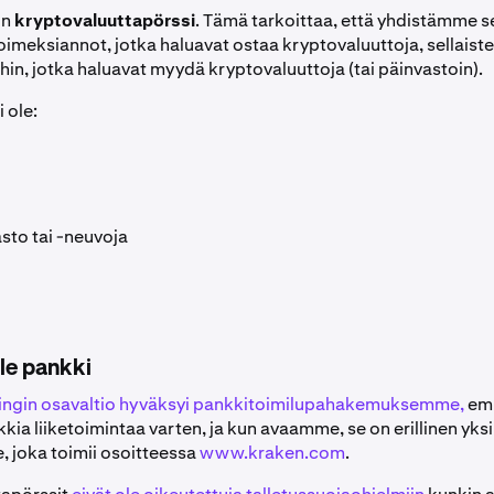
on
kryptovaluuttapörssi
. Tämä tarkoittaa, että yhdistämme se
oimeksiannot, jotka haluavat ostaa kryptovaluuttoja, sellaist
hin, jotka haluavat myydä kryptovaluuttoja (tai päinvastoin).
 ole:
sto tai -neuvoja
le pankki
gin osavaltio hyväksyi pankkitoimilupahakemuksemme,
emm
kia liiketoimintaa varten, ja kun avaamme, se on erillinen yks
 joka toimii osoitteessa
www.kraken.com
.