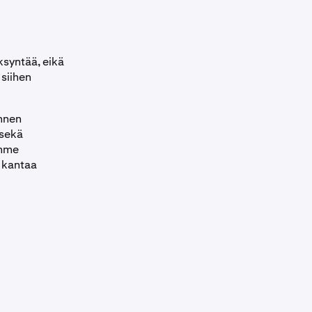
ksyntää, eikä
 siihen
nnen
 sekä
amme
a kantaa