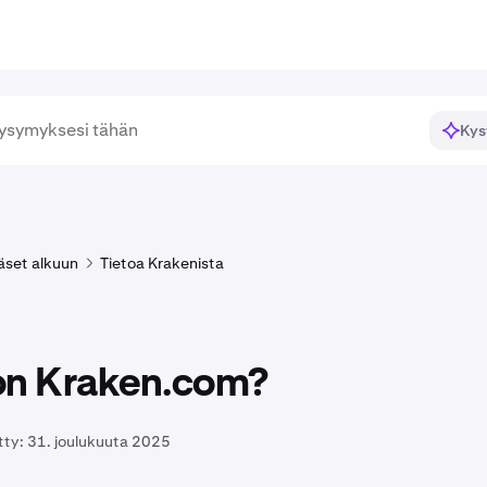
Kys
äset alkuun
Tietoa Krakenista
on Kraken.com?
tty:
31. joulukuuta 2025