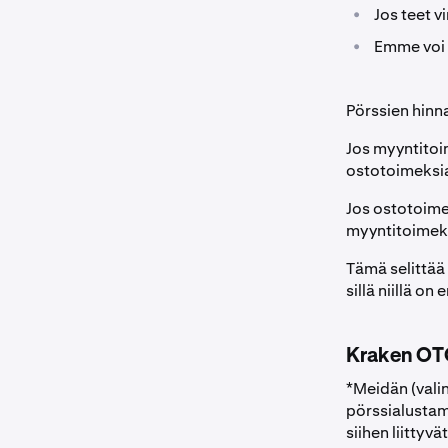
•
Jos teet v
•
Emme voi 
Pörssien hinn
Jos myyntitoi
ostotoimeksi
Jos ostotoime
myyntitoimek
Tämä selittää
sillä niillä on 
Kraken OT
*Meidän (vali
pörssialustam
siihen liittyvät