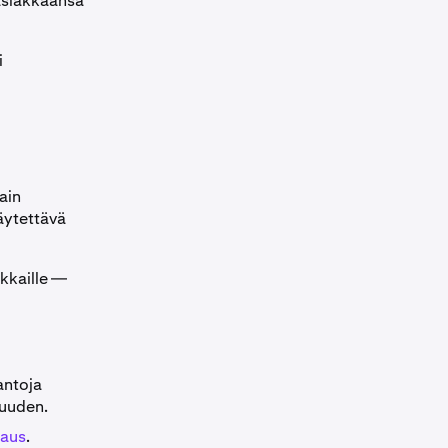
asiakkaansa
i
ain
käytettävä
akkaille —
antoja
suuden.
jaus
.