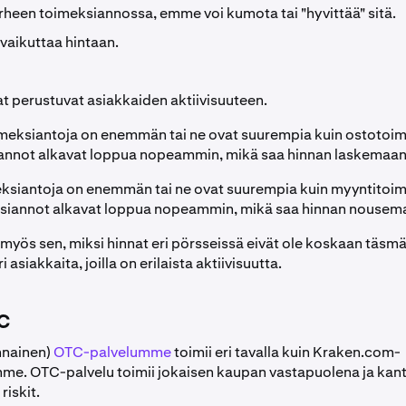
irheen toimeksiannossa, emme voi kumota tai "hyvittää" sitä.
vaikuttaa hintaan.
at perustuvat asiakkaiden aktiivisuuteen.
meksiantoja on enemmän tai ne ovat suurempia kuin ostotoi
annot alkavat loppua nopeammin, mikä saa hinnan laskemaan
ksiantoja on enemmän tai ne ovat suurempia kuin myyntitoi
siannot alkavat loppua nopeammin, mikä saa hinnan nousem
 myös sen, miksi hinnat eri pörsseissä eivät ole koskaan täsm
eri asiakkaita, joilla on erilaista aktiivisuutta.
C
nnainen)
OTC-palvelumme
toimii eri tavalla kuin Kraken.com-
me. OTC-palvelu toimii jokaisen kaupan vastapuolena ja kant
 riskit.