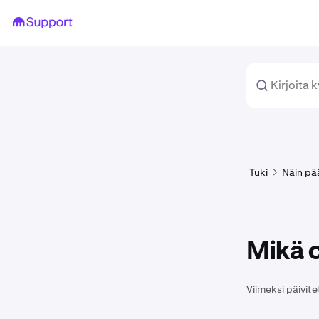
Tuki
Näin pä
Mikä 
Viimeksi päivite