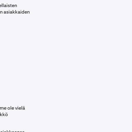
llaisten
en asiakkaiden
e ole vielä
ikkö