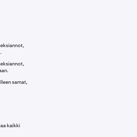
meksiannot,
.
meksiannot,
aan.
älleen samat,
aa kaikki