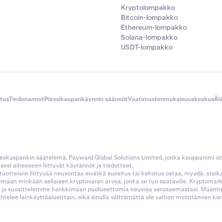
Kryptolompakko
Bitcoin-lompakko
Ethereum-lompakko
Solana-lompakko
USDT-lompakko
itus
Tiedonannot
Pörssikaupankäynnin säännöt
Vaatimustenmukaisuuskeskus
Äl
 keskuspankin säätelemä. Payward Global Solutions Limited, jonka kauppanimi o
esi aiheeseen liittyvät käytännöt ja tiedotteet.
tustuotteisiin liittyvää neuvontaa eivätkä suositus tai kehotus ostaa, myydä, stei
kemaan minkään sellaisen kryptovaran arvoa, jonka se tuo saataville. Kryptoma
 ja suosittelemme hankkimaan puolueettomia neuvoja veroasemastasi. Maantietee
aihtelee lainkäyttöalueittain, eikä sinulla välttämättä ole valtion myöntämien 