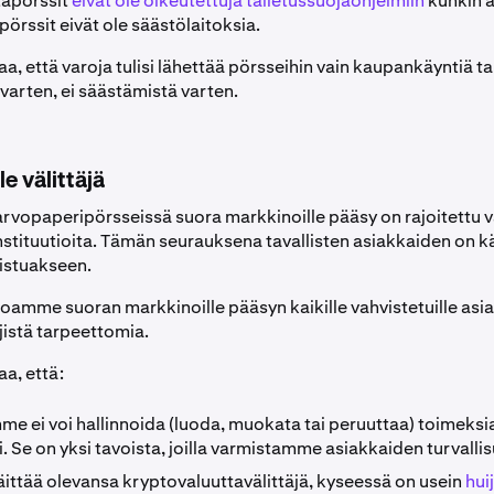
tapörssit
eivät ole oikeutettuja talletussuojaohjelmiin
kunkin 
pörssit eivät ole säästölaitoksia.
a, että varoja tulisi lähettää pörsseihin vain kaupankäyntiä ta
varten, ei säästämistä varten.
le välittäjä
 arvopaperipörsseissä suora markkinoille pääsy on rajoitettu v
instituutioita. Tämän seurauksena tavallisten asiakkaiden on 
llistuakseen.
joamme suoran markkinoille pääsyn kaikille vahvistetuille asi
jistä tarpeettomia.
a, että:
me ei voi hallinnoida (luoda, muokata tai peruuttaa) toimeksi
. Se on yksi tavoista, joilla varmistamme asiakkaiden turvalli
äittää olevansa kryptovaluuttavälittäjä, kyseessä on usein
hui