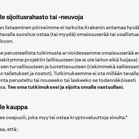
le sijoitusrahasto tai -neuvoja
n listaaminen pörssiimme ei tarkoita Krakenin antamaa hyvä
 tavalla suositus ostaa (tai myydä) omaisuuserää tai osallistua
kkoon.
e perusteellista tutkimusta arvioidessamme omaisuuserää e
eskitymme projektin laillisuuteen (se ei ole laiton eikä huijaus)
ksen turvallisuuteen ja luotettavuuteen (riskimmekä salliess
n talletukset ja nostot). Tutkimuksemme ei ota millään tavall
hinta perusteltu tai nouseeko tai laskeeko se todennäköisesti
ssa.
Tee oma tutkimuksesi ja sijoita omalla vastuullasi.
ole kauppa
e osapuoli, joka myy tai ostaa kryptovaluuttoja sinulta.*
a, että: