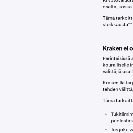
Kryptovaluut
osalta, koska 
Tämä tarkoitta
steikkausta** 
Kraken ei o
Perinteisissä
kouralliselle 
välittäjiä osa
Krakenilla tar
tehden välittä
Tämä tarkoitta
•
Tukitiimim
puolestasi
•
Jos joku v