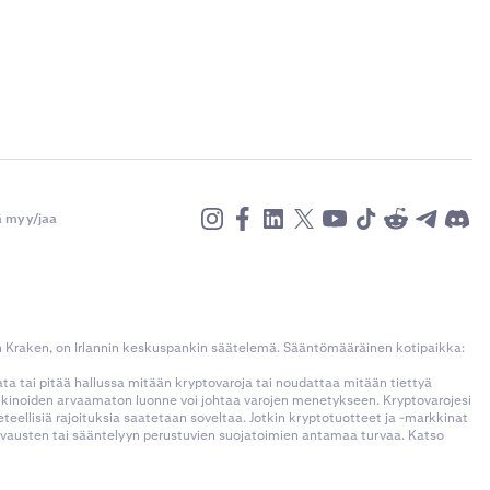
ä myy/jaa
n Kraken, on Irlannin keskuspankin säätelemä. Sääntömääräinen kotipaikka:
kata tai pitää hallussa mitään kryptovaroja tai noudattaa mitään tiettyä
rkkinoiden arvaamaton luonne voi johtaa varojen menetykseen. Kryptovarojesi
llisiä rajoituksia saatetaan soveltaa. Jotkin kryptotuotteet ja -markkinat
korvausten tai sääntelyyn perustuvien suojatoimien antamaa turvaa. Katso