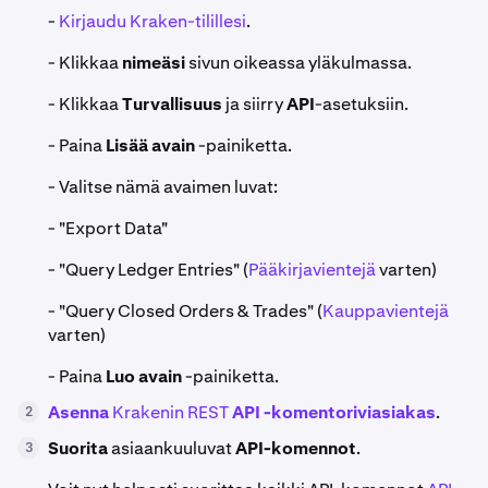
-
Kirjaudu Kraken-tilillesi
.
- Klikkaa
nimeäsi
sivun oikeassa yläkulmassa.
- Klikkaa
Turvallisuus
ja siirry
API
-asetuksiin.
- Paina
Lisää avain
-painiketta.
- Valitse nämä avaimen luvat:
- "Export Data"
- "Query Ledger Entries" (
Pääkirjavientejä
varten)
- "Query Closed Orders & Trades" (
Kauppavientejä
varten)
- Paina
Luo avain
-painiketta.
Asenna
Krakenin REST
API -komentoriviasiakas
.
2
Suorita
asiaankuuluvat
API-komennot
.
3