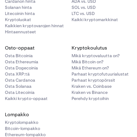
Cardanon hinta
ADA vs. USD
Solanan hinta
SOL vs. USD
Litecoinin hinta
LTC vs. USD
Kryptoluokat
Kaikki kryptomarkkinat
Kaikkien kryptovarojen hinnat
Hintaennusteet
Osto-oppaat
Kryptokoulutus
Osta Bitcoinia
Mikä kryptovaluutta on?
Osta Ethereumia
Mikä Bitcoin on?
Osta Dogecoinia
Mikä Ethereum on?
Osta XRP:tä
Parhaat kryptofutuurialustat
Osta Cardanoa
Parhaat kryptopörssit
Osta Solanaa
Kraken vs. Coinbase
Osta Litecoinia
Kraken vs Binance
Kaikki krypto-oppaat
Perehdy kryptoihin
Lompakko
Kryptolompakko
Bitcoin-lompakko
Ethereum-lompakko