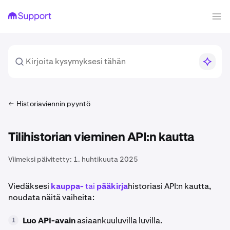
Historiaviennin pyyntö
Tilihistorian vieminen API:n kautta
Viimeksi päivitetty:
1. huhtikuuta 2025
Viedäksesi
kauppa-
tai
pääkirja
historiasi API:n kautta,
noudata näitä vaiheita:
Luo
API-avain
asiaankuuluvilla luvilla.
1