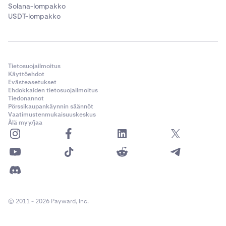
Solana-lompakko
USDT-lompakko
Tietosuojailmoitus
Käyttöehdot
Evästeasetukset
Ehdokkaiden tietosuojailmoitus
Tiedonannot
Pörssikaupankäynnin säännöt
Vaatimustenmukaisuuskeskus
Älä myy/jaa
© 2011 - 2026 Payward, Inc.