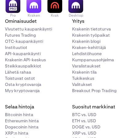
Pro
Kraken
Krak
Desktop
Ominaisuudet
Yritys
Vivutettu kaupankäynti
Krakenin tietoturva
Futures Trading
Krakenin työpaikat
OTC-kaupankäynti
Krakenin blogi
Instituutiot
Kraken-kehittäjä
API-kaupankäynti
Lehdistöhuone
Krakenin API-keskus
Kumppanuusohjelma
Steikkauspalkkiot
Varalistaukset
Lähetä rahaa
Krakenin tila
Toistuvat ostot
Tukikeskus
Osta kryptovaroja
Valitukset
Myy kryptovaroja
Breakout Prop Trading
Selaa hintoja
Suositut markkinat
Bitcoinin hinta
BTC vs. USD
Ethereumin hinta
ETH vs. USD
Dogecoinin hinta
DOGE vs. USD
XRP:n hinta
XRP vs. USD