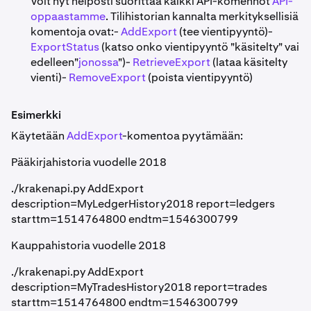
Voit nyt helposti suorittaa kaikki API-komennot
API-
oppaastamme
. Tilihistorian kannalta merkityksellisiä
komentoja ovat:-
AddExport
(tee vientipyyntö)-
ExportStatus
(katso onko vientipyyntö "käsitelty" vai
edelleen"
jonossa
")-
RetrieveExport
(lataa käsitelty
vienti)-
RemoveExport
(poista vientipyyntö)
Esimerkki
Käytetään
AddExport
-komentoa pyytämään:
Pääkirjahistoria vuodelle 2018
./krakenapi.py AddExport
description=MyLedgerHistory2018 report=ledgers
starttm=1514764800 endtm=1546300799
Kauppahistoria vuodelle 2018
./krakenapi.py AddExport
description=MyTradesHistory2018 report=trades
starttm=1514764800 endtm=1546300799