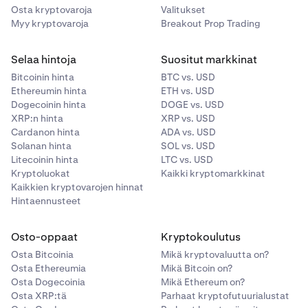
Osta kryptovaroja
Valitukset
Myy kryptovaroja
Breakout Prop Trading
Selaa hintoja
Suositut markkinat
Bitcoinin hinta
BTC vs. USD
Ethereumin hinta
ETH vs. USD
Dogecoinin hinta
DOGE vs. USD
XRP:n hinta
XRP vs. USD
Cardanon hinta
ADA vs. USD
Solanan hinta
SOL vs. USD
Litecoinin hinta
LTC vs. USD
Kryptoluokat
Kaikki kryptomarkkinat
Kaikkien kryptovarojen hinnat
Hintaennusteet
Osto-oppaat
Kryptokoulutus
Osta Bitcoinia
Mikä kryptovaluutta on?
Osta Ethereumia
Mikä Bitcoin on?
Osta Dogecoinia
Mikä Ethereum on?
Osta XRP:tä
Parhaat kryptofutuurialustat