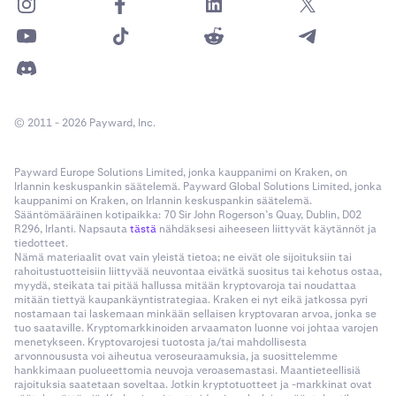
© 2011 - 2026 Payward, Inc.
Payward Europe Solutions Limited, jonka kauppanimi on Kraken, on
Irlannin keskuspankin säätelemä. Payward Global Solutions Limited, jonka
kauppanimi on Kraken, on Irlannin keskuspankin säätelemä.
Sääntömääräinen kotipaikka: 70 Sir John Rogerson’s Quay, Dublin, D02
R296, Irlanti. Napsauta
tästä
nähdäksesi aiheeseen liittyvät käytännöt ja
tiedotteet.
Nämä materiaalit ovat vain yleistä tietoa; ne eivät ole sijoituksiin tai
rahoitustuotteisiin liittyvää neuvontaa eivätkä suositus tai kehotus ostaa,
myydä, steikata tai pitää hallussa mitään kryptovaroja tai noudattaa
mitään tiettyä kaupankäyntistrategiaa. Kraken ei nyt eikä jatkossa pyri
nostamaan tai laskemaan minkään sellaisen kryptovaran arvoa, jonka se
tuo saataville. Kryptomarkkinoiden arvaamaton luonne voi johtaa varojen
menetykseen. Kryptovarojesi tuotosta ja/tai mahdollisesta
arvonnoususta voi aiheutua veroseuraamuksia, ja suosittelemme
hankkimaan puolueettomia neuvoja veroasemastasi. Maantieteellisiä
rajoituksia saatetaan soveltaa. Jotkin kryptotuotteet ja -markkinat ovat