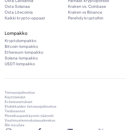
Osta Cardanoa
Parhaat kryptopörssit
Osta Solanaa
Kraken vs. Coinbase
Osta Litecoinia
Kraken vs Binance
Kaikki krypto-oppaat
Perehdy kryptoihin
Lompakko
Kryptolompakko
Bitcoin-lompakko
Ethereum-lompakko
Solana-lompakko
USDT-lompakko
Tietosuojailmoitus
Käyttöehdot
Evästeasetukset
Ehdokkaiden tietosuojailmoitus
Tiedonannot
Pörssikaupankäynnin säännöt
Vaatimustenmukaisuuskeskus
Älä myy/jaa