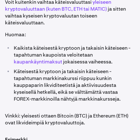
Voit kuitenkin vaihtaa käteisvaluuttasi
yleiseen
kryptovaluuttaan (kuten BTC, ETH tai MATIC)
ja sitten
vaihtaa kyseisen kryptovaluutan toiseen
käteisvaluuttaan.
Huomaa:
•
Kaikista käteisestä kryptoon ja takaisin käteiseen -
tapahtuman kaupoista veloitetaan
kaupankäyntimaksut
jokaisessa vaiheessa.
•
Käteisestä kryptoon ja takaisin käteiseen -
tapahtuman markkinakurssi riippuu kunkin
kauppaparin likviditeetistä ja aktiivisuudesta
kyseisellä hetkellä, eikä se välttämättä vastaa
FOREX-markkinoilla nähtyjä markkinakursseja.
Vinkki: yleisesti ottaen Bitcoin (BTC) ja Ethereum (ETH)
ovat likvideimpiä kryptovaluuttoja.
Esimerkki