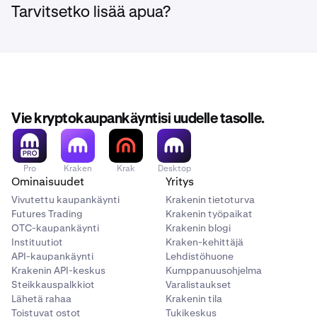
Tarvitsetko lisää apua?
Vie kryptokaupankäyntisi uudelle tasolle.
Pro
Kraken
Krak
Desktop
Ominaisuudet
Yritys
Vivutettu kaupankäynti
Krakenin tietoturva
Futures Trading
Krakenin työpaikat
OTC-kaupankäynti
Krakenin blogi
Instituutiot
Kraken-kehittäjä
API-kaupankäynti
Lehdistöhuone
Krakenin API-keskus
Kumppanuusohjelma
Steikkauspalkkiot
Varalistaukset
Lähetä rahaa
Krakenin tila
Toistuvat ostot
Tukikeskus