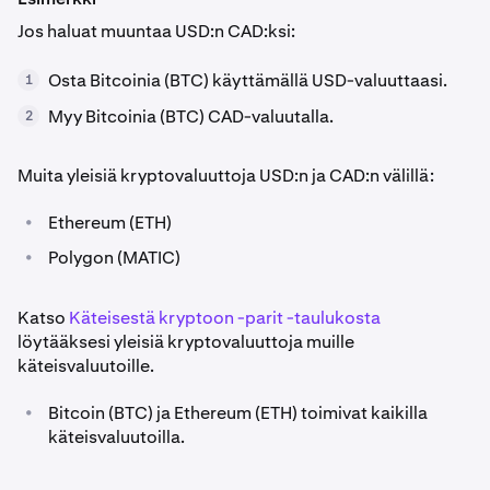
Jos haluat muuntaa USD:n CAD:ksi:
Osta Bitcoinia (BTC) käyttämällä USD-valuuttaasi.
1
Myy Bitcoinia (BTC) CAD-valuutalla.
2
Muita yleisiä kryptovaluuttoja USD:n ja CAD:n välillä:
•
Ethereum (ETH)
•
Polygon (MATIC)
Katso
Käteisestä kryptoon -parit -taulukosta
löytääksesi yleisiä kryptovaluuttoja muille
käteisvaluutoille.
•
Bitcoin (BTC) ja Ethereum (ETH) toimivat kaikilla
käteisvaluutoilla.