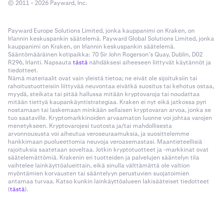
© 2011 - 2026 Payward, Inc.
Payward Europe Solutions Limited, jonka kauppanimi on Kraken, on
Irlannin keskuspankin säätelemä. Payward Global Solutions Limited, jonka
kauppanimi on Kraken, on Irlannin keskuspankin säätelemä.
Sääntömääräinen kotipaikka: 70 Sir John Rogerson’s Quay, Dublin, D02
R296, Irlanti. Napsauta
tästä
nähdäksesi aiheeseen liittyvät käytännöt ja
tiedotteet.
Nämä materiaalit ovat vain yleistä tietoa; ne eivät ole sijoituksiin tai
rahoitustuotteisiin liittyvää neuvontaa eivätkä suositus tai kehotus ostaa,
myydä, steikata tai pitää hallussa mitään kryptovaroja tai noudattaa
mitään tiettyä kaupankäyntistrategiaa. Kraken ei nyt eikä jatkossa pyri
nostamaan tai laskemaan minkään sellaisen kryptovaran arvoa, jonka se
tuo saataville. Kryptomarkkinoiden arvaamaton luonne voi johtaa varojen
menetykseen. Kryptovarojesi tuotosta ja/tai mahdollisesta
arvonnoususta voi aiheutua veroseuraamuksia, ja suosittelemme
hankkimaan puolueettomia neuvoja veroasemastasi. Maantieteellisiä
rajoituksia saatetaan soveltaa. Jotkin kryptotuotteet ja -markkinat ovat
säätelemättömiä. Krakenin eri tuotteiden ja palvelujen sääntelyn tila
vaihtelee lainkäyttöalueittain, eikä sinulla välttämättä ole valtion
myöntämien korvausten tai sääntelyyn perustuvien suojatoimien
antamaa turvaa. Katso kunkin lainkäyttöalueen lakisääteiset tiedotteet
(
tästä
).