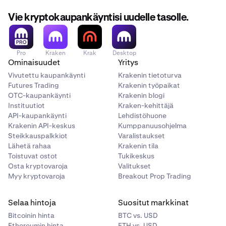
Vie kryptokaupankäyntisi uudelle tasolle.
Pro
Kraken
Krak
Desktop
Ominaisuudet
Yritys
Vivutettu kaupankäynti
Krakenin tietoturva
Futures Trading
Krakenin työpaikat
OTC-kaupankäynti
Krakenin blogi
Instituutiot
Kraken-kehittäjä
API-kaupankäynti
Lehdistöhuone
Krakenin API-keskus
Kumppanuusohjelma
Steikkauspalkkiot
Varalistaukset
Lähetä rahaa
Krakenin tila
Toistuvat ostot
Tukikeskus
Osta kryptovaroja
Valitukset
Myy kryptovaroja
Breakout Prop Trading
Selaa hintoja
Suositut markkinat
Bitcoinin hinta
BTC vs. USD
Ethereumin hinta
ETH vs. USD