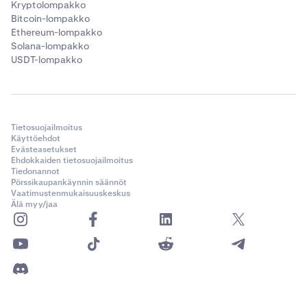
Kryptolompakko
Bitcoin-lompakko
Ethereum-lompakko
Solana-lompakko
USDT-lompakko
Tietosuojailmoitus
Käyttöehdot
Evästeasetukset
Ehdokkaiden tietosuojailmoitus
Tiedonannot
Pörssikaupankäynnin säännöt
Vaatimustenmukaisuuskeskus
Älä myy/jaa