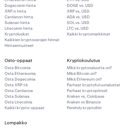
Dogecoinin hinta
DOGE vs. USD
XRP:n hinta
XRP vs. USD
Cardanon hinta
ADA vs. USD
Solanan hinta
SOL vs. USD
Litecoinin hinta
LTC vs. USD
Kryptoluokat
Kaikki kryptomarkkinat
Kaikkien kryptovarojen hinnat
Hintaennusteet
Osto-oppaat
Kryptokoulutus
Osta Bitcoinia
Mikä kryptovaluutta on?
Osta Ethereumia
Mikä Bitcoin on?
Osta Dogecoinia
Mikä Ethereum on?
Osta XRP:tä
Parhaat kryptofutuurialustat
Osta Cardanoa
Parhaat kryptopörssit
Osta Solanaa
Kraken vs. Coinbase
Osta Litecoinia
Kraken vs Binance
Kaikki krypto-oppaat
Perehdy kryptoihin
Lompakko