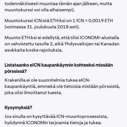
todennäköisesti muuntaa tämän ajan jälkeen, mutta
muuntokurssi voi olla alhaisempi).
Muuntokurssi ICN:stä ETH:ksi on 1 ICN = 0,0019 ETH
(voimassa 31. joulukuuta 2018 asti).
Muunto ETH:ksi ei edellytä, että tilisi ICONOMI-alustalla
on vahvistettu tasolle 2, eikä Yhdysvaltojen tai Kanadan
asukkaita koske rajoituksia.
Listataanko eICN kaupankäynnin kohteeksi missään
pörssissä?
Krakenilla ei ole suunnitelmia tukea eICN-
kaupankäyntiä, emmekä ole tietoisia mistään pörssistä,
joka olisi ilmoittanut tuesta.
Kysymyksiä?
Jos sinulla on kysyttävää ICN-muuntoprosessista,
hyödynnä ICONOMIn tarjoamia tietoja ja tukea.