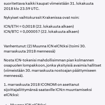
suoritettava kaikki kaupat viimeistään 31. lokakuuta
2018 klo 23.59 UTC.
Nykyiset vaihtokurssit Krakenissa ovat noin:
ICN/ETH = 0,0018 (22. lokakuuta alkaen)
ICN/BTC = 0,000057 (22. lokakuuta alkaen)
Vanhentunut: (2) Muunna ICN eICN:ksi (toimi 30.
marraskuuta 2018 mennessä)
Nosta ICN-tokenisi mahdollisimman pian kolmannen
osapuolen lompakkoon, jonka yksityisiä avaimia hallitset
(viimeistään 30. marraskuuta nostoajan päättymiseen
mennessä).
1. marraskuuta 2018 ICONOMI on asettanut
sijoittajaliittymänsä saataville ICN:n muuntamiseksi
eICN:ksi:
•
Muunna ICN eICN:ksi