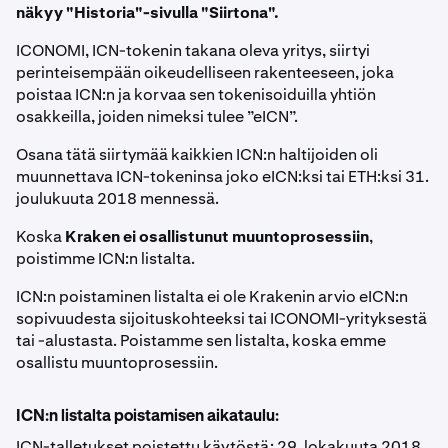
näkyy "Historia"-sivulla "Siirtona".
ICONOMI, ICN-tokenin takana oleva yritys, siirtyi
perinteisempään oikeudelliseen rakenteeseen, joka
poistaa ICN:n ja korvaa sen tokenisoiduilla yhtiön
osakkeilla, joiden nimeksi tulee ”eICN”.
Osana tätä siirtymää kaikkien ICN:n haltijoiden oli
muunnettava ICN-tokeninsa joko eICN:ksi tai ETH:ksi 31.
joulukuuta 2018 mennessä.
Koska
Kraken ei osallistunut muuntoprosessiin
,
poistimme ICN:n listalta.
ICN:n poistaminen listalta ei ole Krakenin arvio eICN:n
sopivuudesta sijoituskohteeksi tai ICONOMI-yrityksestä
tai -alustasta. Poistamme sen listalta, koska emme
osallistu muuntoprosessiin.
ICN:n listalta poistamisen aikataulu:
ICN-talletukset poistettu käytöstä: 29. lokakuuta 2018