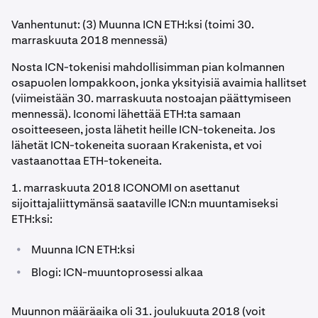
Vanhentunut: (3) Muunna ICN ETH:ksi (toimi 30.
marraskuuta 2018 mennessä)
Nosta ICN-tokenisi mahdollisimman pian kolmannen
osapuolen lompakkoon, jonka yksityisiä avaimia hallitset
(viimeistään 30. marraskuuta nostoajan päättymiseen
mennessä). Iconomi lähettää ETH:ta samaan
osoitteeseen, josta lähetit heille ICN-tokeneita. Jos
lähetät ICN-tokeneita suoraan Krakenista, et voi
vastaanottaa ETH-tokeneita.
1. marraskuuta 2018 ICONOMI on asettanut
sijoittajaliittymänsä saataville ICN:n muuntamiseksi
ETH:ksi:
•
Muunna ICN ETH:ksi
•
Blogi: ICN-muuntoprosessi alkaa
Muunnon määräaika oli 31. joulukuuta 2018 (voit