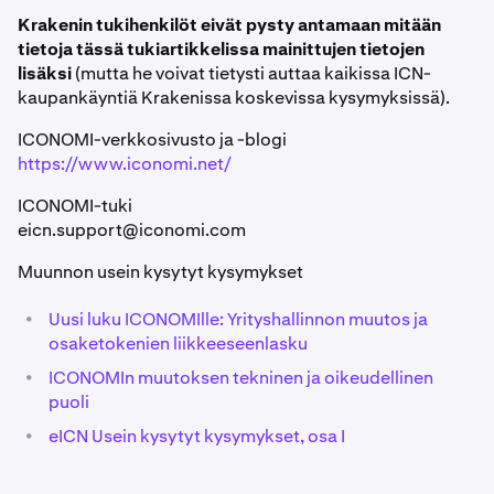
Krakenin tukihenkilöt eivät pysty antamaan mitään
tietoja tässä tukiartikkelissa mainittujen tietojen
lisäksi
(mutta he voivat tietysti auttaa kaikissa ICN-
kaupankäyntiä Krakenissa koskevissa kysymyksissä).
ICONOMI-verkkosivusto ja -blogi
https://www.iconomi.net/
ICONOMI-tuki
eicn.support@iconomi.com
Muunnon usein kysytyt kysymykset
•
Uusi luku ICONOMIlle: Yrityshallinnon muutos ja
osaketokenien liikkeeseenlasku
•
ICONOMIn muutoksen tekninen ja oikeudellinen
puoli
•
eICN Usein kysytyt kysymykset, osa I