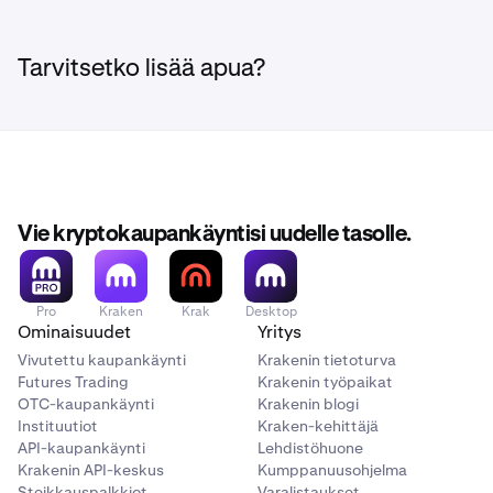
Tarvitsetko lisää apua?
Vie kryptokaupankäyntisi uudelle tasolle.
Pro
Kraken
Krak
Desktop
Ominaisuudet
Yritys
Vivutettu kaupankäynti
Krakenin tietoturva
Futures Trading
Krakenin työpaikat
OTC-kaupankäynti
Krakenin blogi
Instituutiot
Kraken-kehittäjä
API-kaupankäynti
Lehdistöhuone
Krakenin API-keskus
Kumppanuusohjelma
Steikkauspalkkiot
Varalistaukset