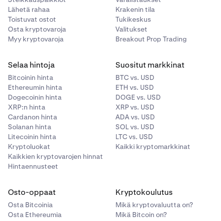
Lähetä rahaa
Krakenin tila
Toistuvat ostot
Tukikeskus
Osta kryptovaroja
Valitukset
Myy kryptovaroja
Breakout Prop Trading
Selaa hintoja
Suositut markkinat
Bitcoinin hinta
BTC vs. USD
Ethereumin hinta
ETH vs. USD
Dogecoinin hinta
DOGE vs. USD
XRP:n hinta
XRP vs. USD
Cardanon hinta
ADA vs. USD
Solanan hinta
SOL vs. USD
Litecoinin hinta
LTC vs. USD
Kryptoluokat
Kaikki kryptomarkkinat
Kaikkien kryptovarojen hinnat
Hintaennusteet
Osto-oppaat
Kryptokoulutus
Osta Bitcoinia
Mikä kryptovaluutta on?
Osta Ethereumia
Mikä Bitcoin on?