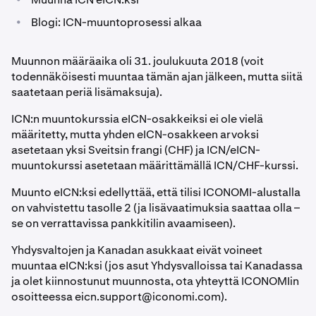
•
Blogi: ICN-muuntoprosessi alkaa
Muunnon määräaika oli 31. joulukuuta 2018 (voit
todennäköisesti muuntaa tämän ajan jälkeen, mutta siitä
saatetaan periä lisämaksuja).
ICN:n muuntokurssia eICN-osakkeiksi ei ole vielä
määritetty, mutta yhden eICN-osakkeen arvoksi
asetetaan yksi Sveitsin frangi (CHF) ja ICN/eICN-
muuntokurssi asetetaan määrittämällä ICN/CHF-kurssi.
Muunto eICN:ksi edellyttää, että tilisi ICONOMI-alustalla
on vahvistettu tasolle 2 (ja lisävaatimuksia saattaa olla –
se on verrattavissa pankkitilin avaamiseen).
Yhdysvaltojen ja Kanadan asukkaat eivät voineet
muuntaa eICN:ksi (jos asut Yhdysvalloissa tai Kanadassa
ja olet kiinnostunut muunnosta, ota yhteyttä ICONOMIin
osoitteessa
eicn.support@iconomi.com
).