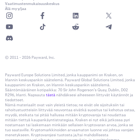
Vaatimustenmukaisuuskeskus
Älä myy/jaa
© 2011 - 2026 Payward, Inc.
Payward Europe Solutions Limited, jonka kauppanimi on Kraken, on
Irlannin keskuspankin säätelemä. Payward Global Solutions Limited, jonka
kauppanimi on Kraken, on Irlannin keskuspankin säätelemä.
Sääntömääräinen kotipaikka: 70 Sir John Rogerson’s Quay, Dublin, D02
R296, Irlanti. Napsauta
tästä
nähdäksesi aiheeseen liittyvät käytännöt ja
tiedotteet.
Nämä materiaalit ovat vain yleistä tietoa; ne eivät ole sijoituksiin tai
rahoitustuotteisiin liittyvää neuvontaa eivätkä suositus tai kehotus ostaa,
myydä, steikata tai pitää hallussa mitään kryptovaroja tai noudattaa
mitään tiettyä kaupankäyntistrategiaa. Kraken ei nyt eikä jatkossa pyri
nostamaan tai laskemaan minkään sellaisen kryptovaran arvoa, jonka se
tuo saataville. Kryptomarkkinoiden arvaamaton luonne voi johtaa varojen
menetykseen. Kryptovarojesi tuotosta ja/tai mahdollisesta