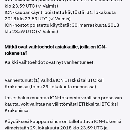
klo 23.59 UTC (✓ Valmis)
ICN-kaupankäynti poistettu käytöstä: 31. lokakuuta
2018 klo 23.59 UTC (✓ Valmis)
ICN-nostot poistettu käytöstä: 30. marraskuuta 2018
klo 23.59 UTC (✓ Valmis)
Mitkä ovat vaihtoehdot asiakkaille, joilla on ICN-
tokeneita?
Kaikki vaihtoehdot ovat nyt vanhentuneet.
Vanhentunut: (1) Vaihda ICN ETH:ksi tai BTC:ksi
Krakenissa (toimi 29. lokakuuta mennessä)
Jos et halua muuntaa ICN-tokeneita virallisen prosessin
kautta, voit vaihtaa ne välittömästi ETH:ksi tai BTC:ksi
Krakenissa.
Käydäksesi kauppaa sinun on talletettava ICN-tokenisi
viimeistään 29. lokakuuta 2018 klo 23.59 UTC ja