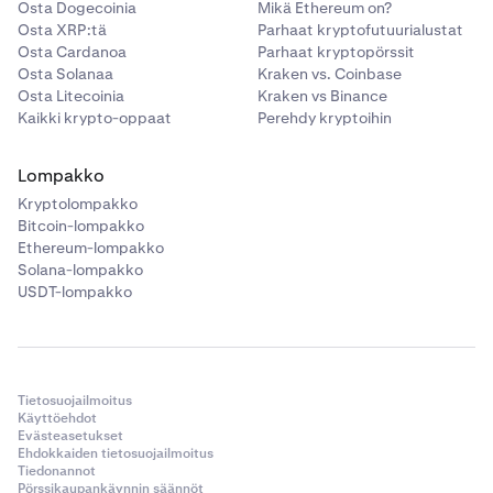
Osta Dogecoinia
Mikä Ethereum on?
Osta XRP:tä
Parhaat kryptofutuurialustat
Osta Cardanoa
Parhaat kryptopörssit
Osta Solanaa
Kraken vs. Coinbase
Osta Litecoinia
Kraken vs Binance
Kaikki krypto-oppaat
Perehdy kryptoihin
Lompakko
Kryptolompakko
Bitcoin-lompakko
Ethereum-lompakko
Solana-lompakko
USDT-lompakko
Tietosuojailmoitus
Käyttöehdot
Evästeasetukset
Ehdokkaiden tietosuojailmoitus
Tiedonannot
Pörssikaupankäynnin säännöt