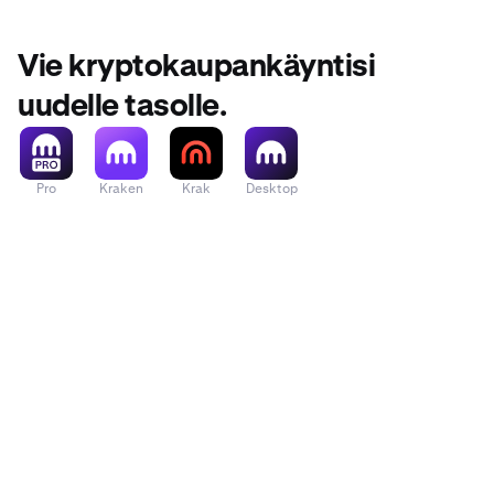
Vie kryptokaupankäyntisi
uudelle tasolle.
Pro
Kraken
Krak
Desktop