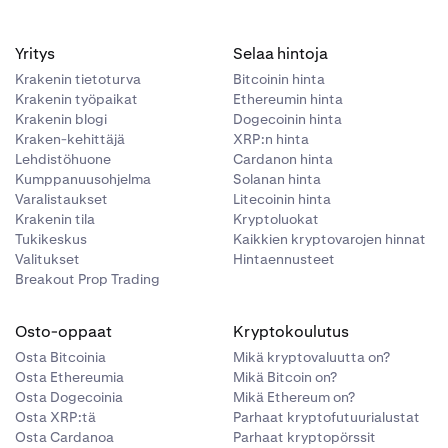
Yritys
Selaa hintoja
Krakenin tietoturva
Bitcoinin hinta
Krakenin työpaikat
Ethereumin hinta
Krakenin blogi
Dogecoinin hinta
Kraken-kehittäjä
XRP:n hinta
Lehdistöhuone
Cardanon hinta
Kumppanuusohjelma
Solanan hinta
Varalistaukset
Litecoinin hinta
Krakenin tila
Kryptoluokat
Tukikeskus
Kaikkien kryptovarojen hinnat
Valitukset
Hintaennusteet
Breakout Prop Trading
Osto-oppaat
Kryptokoulutus
Osta Bitcoinia
Mikä kryptovaluutta on?
Osta Ethereumia
Mikä Bitcoin on?
Osta Dogecoinia
Mikä Ethereum on?
Osta XRP:tä
Parhaat kryptofutuurialustat
Osta Cardanoa
Parhaat kryptopörssit