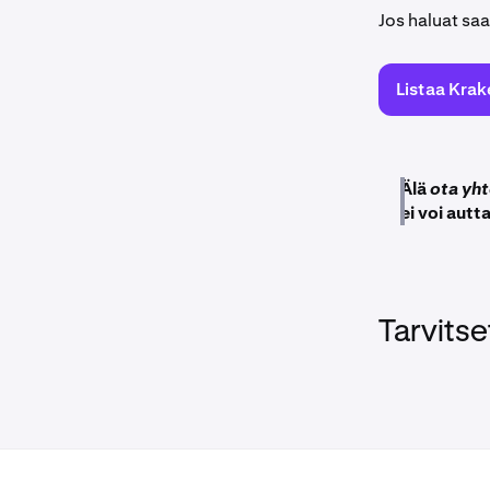
Jos haluat saa
Listaa Krak
Älä
ota yht
ei voi autt
Tarvitse