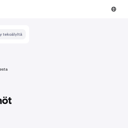
y tekoälyltä
sesta
nöt