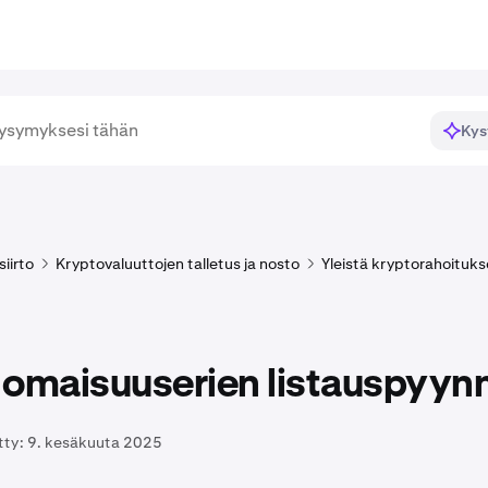
Kys
siirto
Kryptovaluuttojen talletus ja nosto
Yleistä kryptorahoituk
 omaisuuserien listauspyyn
tty:
9. kesäkuuta 2025