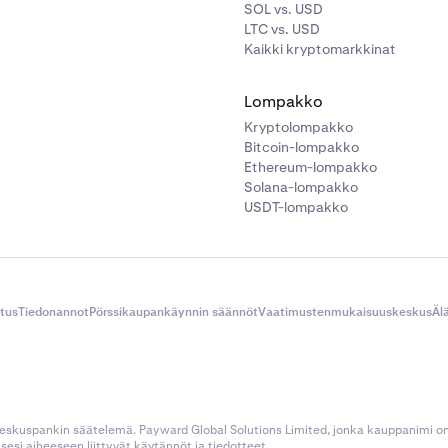
SOL vs. USD
LTC vs. USD
Kaikki kryptomarkkinat
Lompakko
Kryptolompakko
Bitcoin-lompakko
Ethereum-lompakko
Solana-lompakko
USDT-lompakko
itus
Tiedonannot
Pörssikaupankäynnin säännöt
Vaatimustenmukaisuuskeskus
Äl
 keskuspankin säätelemä. Payward Global Solutions Limited, jonka kauppanimi o
esi aiheeseen liittyvät käytännöt ja tiedotteet.