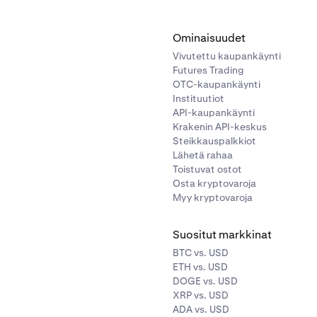
Ominaisuudet
Vivutettu kaupankäynti
Futures Trading
OTC-kaupankäynti
Instituutiot
API-kaupankäynti
Krakenin API-keskus
Steikkauspalkkiot
Lähetä rahaa
Toistuvat ostot
Osta kryptovaroja
Myy kryptovaroja
Suositut markkinat
BTC vs. USD
ETH vs. USD
DOGE vs. USD
XRP vs. USD
ADA vs. USD