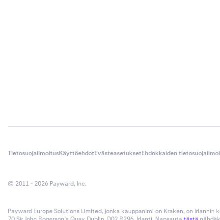
Tietosuojailmoitus
Käyttöehdot
Evästeasetukset
Ehdokkaiden tietosuojailmo
© 2011 - 2026 Payward, Inc.
Payward Europe Solutions Limited, jonka kauppanimi on Kraken, on Irlannin
70 Sir John Rogerson’s Quay, Dublin, D02 R296, Irlanti. Napsauta
tästä
nähdäks