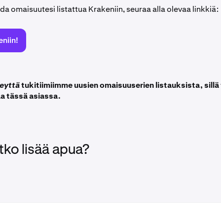
da omaisuutesi listattua Krakeniin, seuraa alla olevaa linkkiä:
eniin!
eyttä
tukitiimiimme uusien omaisuuserien listauksista, sill
aa tässä asiassa.
tko lisää apua?