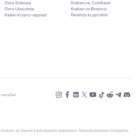
Osta Solanaa
Kraken vs. Coinbase
Osta Litecoinia
Kraken vs Binance
Kaikki krypto-oppaat
Perehdy kryptoihin
ä myy/jaa
n Kraken, on Irlannin keskuspankin säätelemä. Sääntömääräinen kotipaikka: