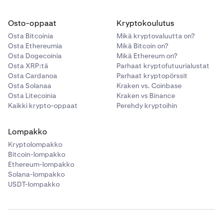
Osto-oppaat
Kryptokoulutus
Osta Bitcoinia
Mikä kryptovaluutta on?
Osta Ethereumia
Mikä Bitcoin on?
Osta Dogecoinia
Mikä Ethereum on?
Osta XRP:tä
Parhaat kryptofutuurialustat
Osta Cardanoa
Parhaat kryptopörssit
Osta Solanaa
Kraken vs. Coinbase
Osta Litecoinia
Kraken vs Binance
Kaikki krypto-oppaat
Perehdy kryptoihin
Lompakko
Kryptolompakko
Bitcoin-lompakko
Ethereum-lompakko
Solana-lompakko
USDT-lompakko