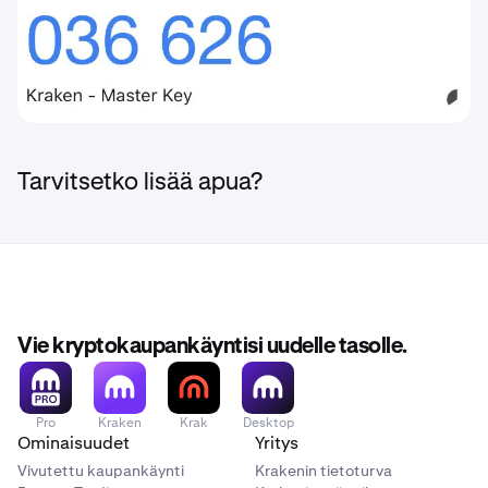
Tarvitsetko lisää apua?
Vie kryptokaupankäyntisi uudelle tasolle.
Pro
Kraken
Krak
Desktop
Ominaisuudet
Yritys
Vivutettu kaupankäynti
Krakenin tietoturva