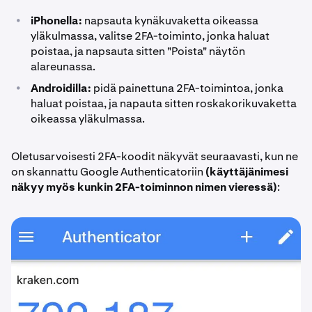
•
iPhonella:
napsauta kynäkuvaketta oikeassa
yläkulmassa, valitse 2FA-toiminto, jonka haluat
poistaa, ja napsauta sitten "Poista" näytön
alareunassa.
•
Androidilla:
pidä painettuna 2FA-toimintoa, jonka
haluat poistaa, ja napauta sitten roskakorikuvaketta
oikeassa yläkulmassa.
Oletusarvoisesti 2FA-koodit näkyvät seuraavasti, kun ne
on skannattu Google Authenticatoriin
(käyttäjänimesi
näkyy myös kunkin 2FA-toiminnon nimen vieressä)
: