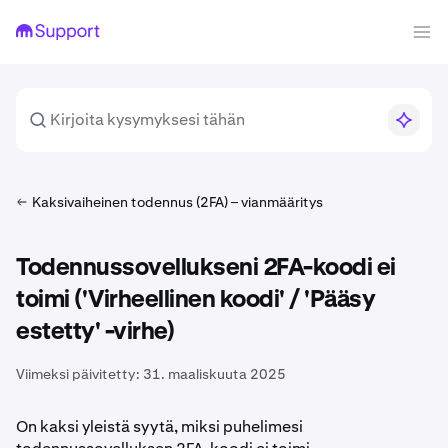
Kaksivaiheinen todennus (2FA) – vianmääritys
Todennussovellukseni 2FA-koodi ei
toimi ('Virheellinen koodi' / 'Pääsy
estetty' -virhe)
Viimeksi päivitetty:
31. maaliskuuta 2025
On kaksi yleistä syytä, miksi puhelimesi