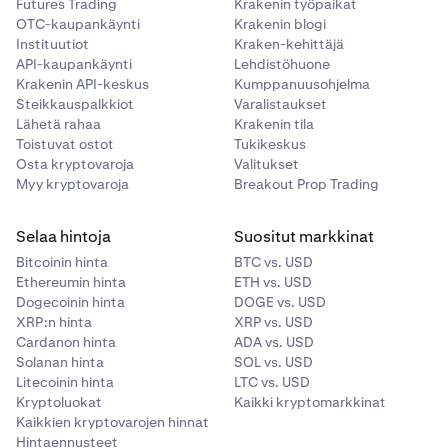
Futures Trading
Krakenin työpaikat
OTC-kaupankäynti
Krakenin blogi
Instituutiot
Kraken-kehittäjä
API-kaupankäynti
Lehdistöhuone
Krakenin API-keskus
Kumppanuusohjelma
Steikkauspalkkiot
Varalistaukset
Lähetä rahaa
Krakenin tila
Toistuvat ostot
Tukikeskus
Osta kryptovaroja
Valitukset
Myy kryptovaroja
Breakout Prop Trading
Selaa hintoja
Suositut markkinat
Bitcoinin hinta
BTC vs. USD
Ethereumin hinta
ETH vs. USD
Dogecoinin hinta
DOGE vs. USD
XRP:n hinta
XRP vs. USD
Cardanon hinta
ADA vs. USD
Solanan hinta
SOL vs. USD
Litecoinin hinta
LTC vs. USD
Kryptoluokat
Kaikki kryptomarkkinat
Kaikkien kryptovarojen hinnat
Hintaennusteet