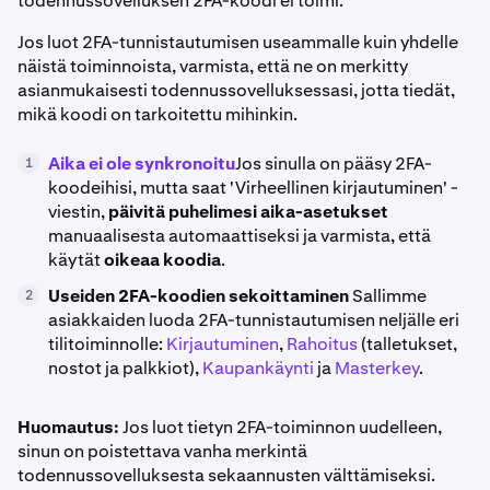
todennussovelluksen 2FA-koodi ei toimi.
Jos luot 2FA-tunnistautumisen useammalle kuin yhdelle
näistä toiminnoista, varmista, että ne on merkitty
asianmukaisesti todennussovelluksessasi, jotta tiedät,
mikä koodi on tarkoitettu mihinkin.
Aika ei ole synkronoitu
Jos sinulla on pääsy 2FA-
1
koodeihisi, mutta saat 'Virheellinen kirjautuminen' -
viestin,
päivitä puhelimesi aika-asetukset
manuaalisesta automaattiseksi ja varmista, että
käytät
oikeaa koodia
.
Useiden 2FA-koodien sekoittaminen
Sallimme
2
asiakkaiden luoda 2FA-tunnistautumisen neljälle eri
tilitoiminnolle:
Kirjautuminen
,
Rahoitus
(talletukset,
nostot ja palkkiot),
Kaupankäynti
ja
Masterkey
.
Huomautus:
Jos luot tietyn 2FA-toiminnon uudelleen,
sinun on poistettava vanha merkintä
todennussovelluksesta sekaannusten välttämiseksi.