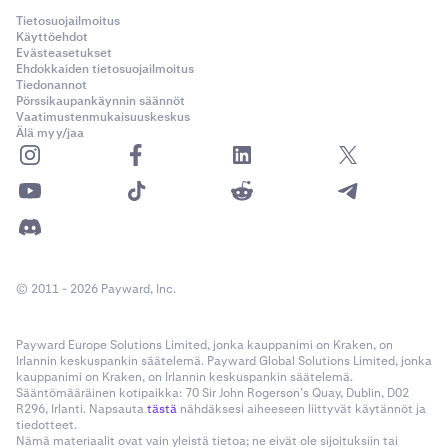
Tietosuojailmoitus
Käyttöehdot
Evästeasetukset
Ehdokkaiden tietosuojailmoitus
Tiedonannot
Pörssikaupankäynnin säännöt
Vaatimustenmukaisuuskeskus
Älä myy/jaa
© 2011 - 2026 Payward, Inc.
Payward Europe Solutions Limited, jonka kauppanimi on Kraken, on
Irlannin keskuspankin säätelemä. Payward Global Solutions Limited, jonka
kauppanimi on Kraken, on Irlannin keskuspankin säätelemä.
Sääntömääräinen kotipaikka: 70 Sir John Rogerson’s Quay, Dublin, D02
R296, Irlanti. Napsauta
tästä
nähdäksesi aiheeseen liittyvät käytännöt ja
tiedotteet.
Nämä materiaalit ovat vain yleistä tietoa; ne eivät ole sijoituksiin tai