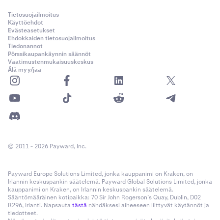
Tietosuojailmoitus
Käyttöehdot
Evästeasetukset
Ehdokkaiden tietosuojailmoitus
Tiedonannot
Pörssikaupankäynnin säännöt
Vaatimustenmukaisuuskeskus
Älä myy/jaa
© 2011 - 2026 Payward, Inc.
Payward Europe Solutions Limited, jonka kauppanimi on Kraken, on
Irlannin keskuspankin säätelemä. Payward Global Solutions Limited, jonka
kauppanimi on Kraken, on Irlannin keskuspankin säätelemä.
Sääntömääräinen kotipaikka: 70 Sir John Rogerson’s Quay, Dublin, D02
R296, Irlanti. Napsauta
tästä
nähdäksesi aiheeseen liittyvät käytännöt ja
tiedotteet.