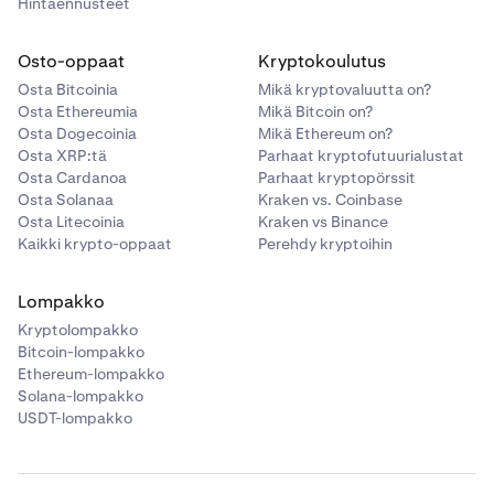
Hintaennusteet
Osto-oppaat
Kryptokoulutus
Osta Bitcoinia
Mikä kryptovaluutta on?
Osta Ethereumia
Mikä Bitcoin on?
Osta Dogecoinia
Mikä Ethereum on?
Osta XRP:tä
Parhaat kryptofutuurialustat
Osta Cardanoa
Parhaat kryptopörssit
Osta Solanaa
Kraken vs. Coinbase
Osta Litecoinia
Kraken vs Binance
Kaikki krypto-oppaat
Perehdy kryptoihin
Lompakko
Kryptolompakko
Bitcoin-lompakko
Ethereum-lompakko
Solana-lompakko
USDT-lompakko