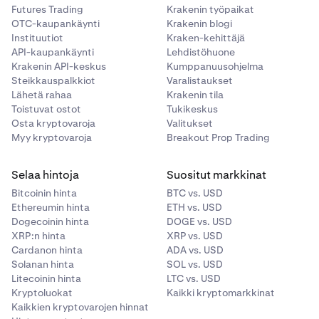
napsauttamalla tätä.
Futures Trading
Krakenin työpaikat
OTC-kaupankäynti
Krakenin blogi
Usein kysyttyjä kysymyksiä
Kraken-lompakosta on
Instituutiot
Kraken-kehittäjä
nähtävissä täällä.
API-kaupankäynti
Lehdistöhuone
Krakenin API-keskus
Kumppanuusohjelma
Steikkauspalkkiot
Varalistaukset
Lähetä rahaa
Krakenin tila
Toistuvat ostot
Tukikeskus
Osta kryptovaroja
Valitukset
Myy kryptovaroja
Breakout Prop Trading
Selaa hintoja
Suositut markkinat
Bitcoinin hinta
BTC vs. USD
Ethereumin hinta
ETH vs. USD
Dogecoinin hinta
DOGE vs. USD
XRP:n hinta
XRP vs. USD
Cardanon hinta
ADA vs. USD
Solanan hinta
SOL vs. USD
Litecoinin hinta
LTC vs. USD
Kryptoluokat
Kaikki kryptomarkkinat
Kaikkien kryptovarojen hinnat