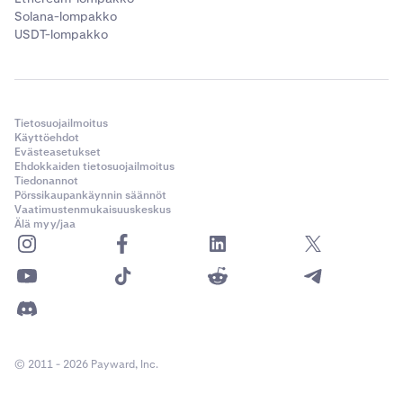
Solana-lompakko
USDT-lompakko
Tietosuojailmoitus
Käyttöehdot
Evästeasetukset
Ehdokkaiden tietosuojailmoitus
Tiedonannot
Pörssikaupankäynnin säännöt
Vaatimustenmukaisuuskeskus
Älä myy/jaa
© 2011 - 2026 Payward, Inc.