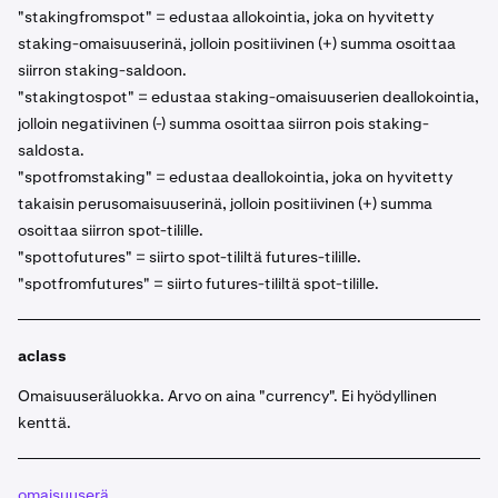
"stakingfromspot" = edustaa allokointia, joka on hyvitetty
staking-omaisuuserinä, jolloin positiivinen (+) summa osoittaa
siirron staking-saldoon.
"stakingtospot" = edustaa staking-omaisuuserien deallokointia,
jolloin negatiivinen (-) summa osoittaa siirron pois staking-
saldosta.
"spotfromstaking" = edustaa deallokointia, joka on hyvitetty
takaisin perusomaisuuserinä, jolloin positiivinen (+) summa
osoittaa siirron spot-tilille.
"spottofutures" = siirto spot-tililtä futures-tilille.
"spotfromfutures" = siirto futures-tililtä spot-tilille.
aclass
Omaisuuseräluokka. Arvo on aina "
currency
". Ei hyödyllinen
kenttä.
omaisuuserä