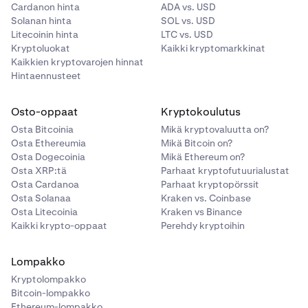
Cardanon hinta
ADA vs. USD
Solanan hinta
SOL vs. USD
Litecoinin hinta
LTC vs. USD
Kryptoluokat
Kaikki kryptomarkkinat
Kaikkien kryptovarojen hinnat
Hintaennusteet
Osto-oppaat
Kryptokoulutus
Osta Bitcoinia
Mikä kryptovaluutta on?
Osta Ethereumia
Mikä Bitcoin on?
Osta Dogecoinia
Mikä Ethereum on?
Osta XRP:tä
Parhaat kryptofutuurialustat
Osta Cardanoa
Parhaat kryptopörssit
Osta Solanaa
Kraken vs. Coinbase
Osta Litecoinia
Kraken vs Binance
Kaikki krypto-oppaat
Perehdy kryptoihin
Lompakko
Kryptolompakko
Bitcoin-lompakko
Ethereum-lompakko