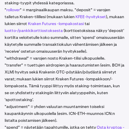
staking-tyypit yhdessä kategoriassa.
"
rollover
" = marginaalikaupan maksu. "deposit" = varojen
talletus Kraken-tilillesi (mukaan lukien
KFEE-hyvitykset
), mukaan
lukien siirrot
Kraken Futures -lompakostasi
tai
luotto-/pankkikorttiostoksesta
(korttiostoksissa näkyy 'deposit'
kortilta veloitetulle koko summalle, sitten 'spend' omaisuuserään
käytetylle summalle transaktiokulun vähentämisen jälkeen ja
'receive' ostetun omaisuuserän hyvitykselle).
"withdrawal" = varojen nosto Kraken-tilisi ulkopuolelle.
"transfer" = tuettujen airdropien ja haarautumisten (esim. BCH ja
XLM) hyvitys sekä Krakenin OTC-pöytään/pöydästä siirretyt
varat; mukaan lukien siirrot Kraken Futures -lompakkoon/-
lompakosta. Tämä tyyppi liittyy myös staking-toimintaan, kun
se on yhdistetty stakingiin liittyviin alatyyppeihin, kuten
'spottostaking'.
"adjustment" = yhden valuutan muuntaminen toiseksi
kaupankäynnin ulkopuolella (esim. ICN-ETH-muunnos ICN:n
listalta poistamisen jälkeen).
"spend" = näytetään tapahtumille, jotka on tehty
Osta kryptoa -