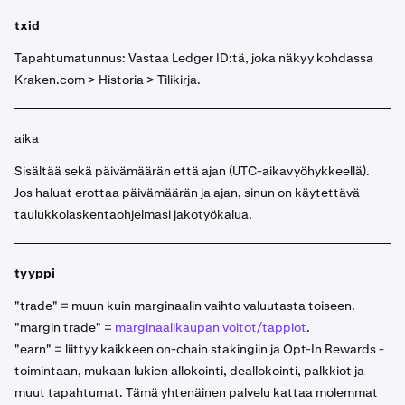
txid
Tapahtumatunnus: Vastaa Ledger ID:tä, joka näkyy kohdassa
Kraken.com > Historia > Tilikirja.
aika
Sisältää sekä päivämäärän että ajan (UTC-aikavyöhykkeellä).
Jos haluat erottaa päivämäärän ja ajan, sinun on käytettävä
taulukkolaskentaohjelmasi jakotyökalua.
tyyppi
"trade" = muun kuin marginaalin vaihto valuutasta toiseen.
"margin trade" =
marginaalikaupan voitot/tappiot
.
"earn" = liittyy kaikkeen on-chain stakingiin ja Opt-In Rewards -
toimintaan, mukaan lukien allokointi, deallokointi, palkkiot ja
muut tapahtumat. Tämä yhtenäinen palvelu kattaa molemmat