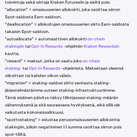
toimintoja sekä siirtoja Kraken Futuresiin ja sieltä pois.
"allocation" = omaisuuserien allokointi, joka osoittaa siirron
Spot-saldosta Earn-saldoon.
"deallocation" = allokoitujen omaisuuserien siirto Earn-saldosta
takaisin Spot-saldoon.
"autoallocate" = automaattinen allokointi
on-chain
stakingiin
tai
Opt-In Rewards
-ohjelmiin
Kraken Rewardsin
kautta.
"reward" = maksut, jotka on saatu joko
on-chain
staking-
tai
Opt-In Rewards
-ohjelmista. Maksetaan yleensä
viikoittain tai kahden viikon välein.
"migration" = staking-saldosi siirto vanhasta staking-
järjestelmästämme uuteen staking-infrastruktuuriimme.
Tämä sisäinen päivitys näkyy tilikirjassasi staking-määrän
vähennyksenä ja sitä seuraavana hyvityksenä, eikä sillä ole
vaikutusta kokonaissalkkuusi.
"spottostaking" = edustaa perusomaisuuserien allokointia
stakingiin, jolloin negatiivinen (-) summa osoittaa siirron pois
spot-tililtä.