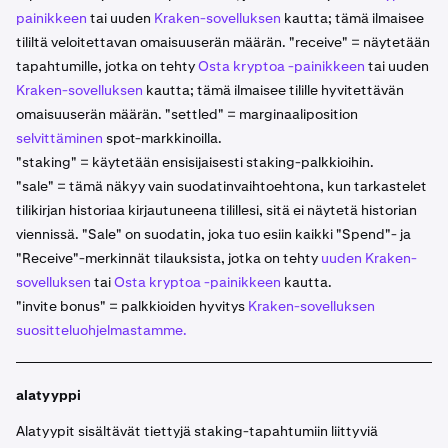
painikkeen
tai uuden
Kraken-sovelluksen
kautta; tämä ilmaisee
tililtä veloitettavan omaisuuserän määrän. "receive" = näytetään
tapahtumille, jotka on tehty
Osta kryptoa -painikkeen
tai uuden
Kraken-sovelluksen
kautta; tämä ilmaisee tilille hyvitettävän
omaisuuserän määrän. "settled" = marginaaliposition
selvittäminen
spot-markkinoilla.
"staking" = käytetään ensisijaisesti staking-palkkioihin.
"sale" = tämä näkyy vain suodatinvaihtoehtona, kun tarkastelet
tilikirjan historiaa kirjautuneena tilillesi, sitä ei näytetä historian
viennissä. "Sale" on suodatin, joka tuo esiin kaikki "Spend"- ja
"Receive"-merkinnät tilauksista, jotka on tehty
uuden Kraken-
sovelluksen
tai
Osta kryptoa -painikkeen
kautta.
"invite bonus" = palkkioiden hyvitys
Kraken-sovelluksen
suositteluohjelmastamme.
alatyyppi
Alatyypit sisältävät tiettyjä staking-tapahtumiin liittyviä