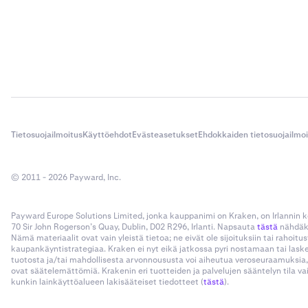
Tietosuojailmoitus
Käyttöehdot
Evästeasetukset
Ehdokkaiden tietosuojailmo
© 2011 - 2026 Payward, Inc.
Payward Europe Solutions Limited, jonka kauppanimi on Kraken, on Irlannin
70 Sir John Rogerson’s Quay, Dublin, D02 R296, Irlanti. Napsauta
tästä
nähdäks
Nämä materiaalit ovat vain yleistä tietoa; ne eivät ole sijoituksiin tai rahoi
kaupankäyntistrategiaa. Kraken ei nyt eikä jatkossa pyri nostamaan tai las
tuotosta ja/tai mahdollisesta arvonnoususta voi aiheutua veroseuraamuksia,
ovat säätelemättömiä. Krakenin eri tuotteiden ja palvelujen sääntelyn tila v
kunkin lainkäyttöalueen lakisääteiset tiedotteet (
tästä
).