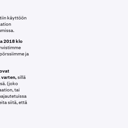
tiin käyttöön
aation
umissa.
ta 2018 klo
ahvistimme
 pörssiimme ja
 ovat
 varten,
sillä
sä. (joko
ation, tai
hajautetuissa
ta siitä, että