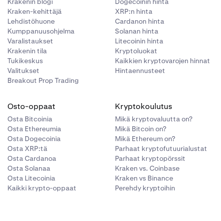
Krakenin blogi
Dogecoinin hinta
Kraken-kehittäjä
XRP:n hinta
Lehdistöhuone
Cardanon hinta
Kumppanuusohjelma
Solanan hinta
Varalistaukset
Litecoinin hinta
Krakenin tila
Kryptoluokat
Tukikeskus
Kaikkien kryptovarojen hinnat
Valitukset
Hintaennusteet
Breakout Prop Trading
Osto-oppaat
Kryptokoulutus
Osta Bitcoinia
Mikä kryptovaluutta on?
Osta Ethereumia
Mikä Bitcoin on?
Osta Dogecoinia
Mikä Ethereum on?
Osta XRP:tä
Parhaat kryptofutuurialustat
Osta Cardanoa
Parhaat kryptopörssit
Osta Solanaa
Kraken vs. Coinbase
Osta Litecoinia
Kraken vs Binance
Kaikki krypto-oppaat
Perehdy kryptoihin