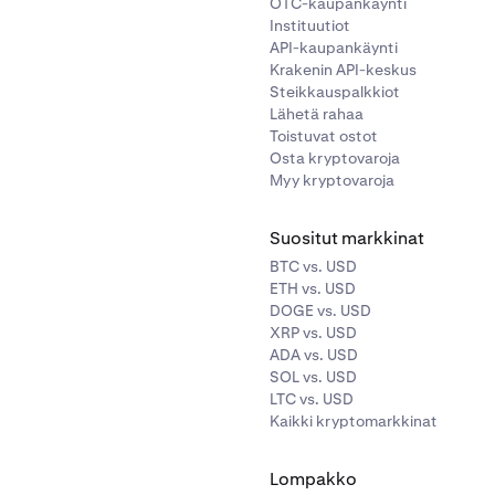
OTC-kaupankäynti
Instituutiot
API-kaupankäynti
Krakenin API-keskus
Steikkauspalkkiot
Lähetä rahaa
Toistuvat ostot
Osta kryptovaroja
Myy kryptovaroja
Suositut markkinat
BTC vs. USD
ETH vs. USD
DOGE vs. USD
XRP vs. USD
ADA vs. USD
SOL vs. USD
LTC vs. USD
Kaikki kryptomarkkinat
Lompakko