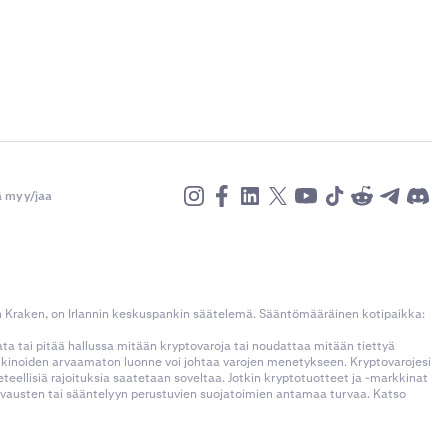
ä myy/jaa
n Kraken, on Irlannin keskuspankin säätelemä. Sääntömääräinen kotipaikka:
kata tai pitää hallussa mitään kryptovaroja tai noudattaa mitään tiettyä
rkkinoiden arvaamaton luonne voi johtaa varojen menetykseen. Kryptovarojesi
llisiä rajoituksia saatetaan soveltaa. Jotkin kryptotuotteet ja -markkinat
korvausten tai sääntelyyn perustuvien suojatoimien antamaa turvaa. Katso