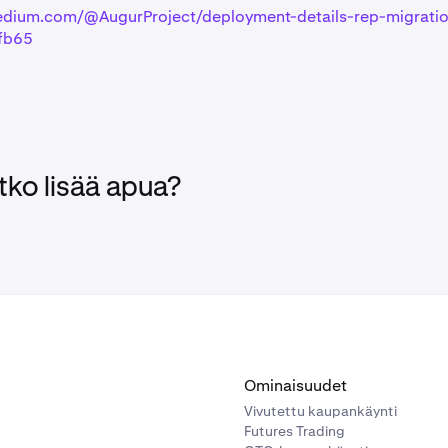
edium.com/@AugurProject/deployment-details-rep-migrati
fb65
tko lisää apua?
Ominaisuudet
Vivutettu kaupankäynti
Futures Trading