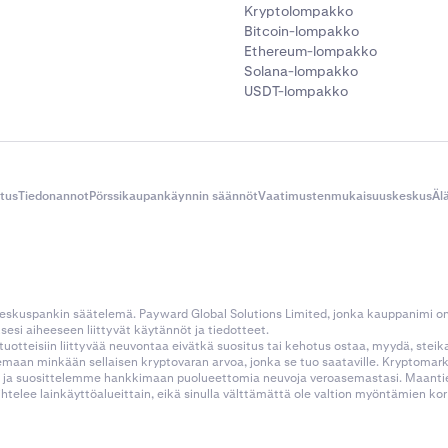
Kryptolompakko
Bitcoin-lompakko
Ethereum-lompakko
Solana-lompakko
USDT-lompakko
itus
Tiedonannot
Pörssikaupankäynnin säännöt
Vaatimustenmukaisuuskeskus
Äl
 keskuspankin säätelemä. Payward Global Solutions Limited, jonka kauppanimi o
esi aiheeseen liittyvät käytännöt ja tiedotteet.
tustuotteisiin liittyvää neuvontaa eivätkä suositus tai kehotus ostaa, myydä, stei
kemaan minkään sellaisen kryptovaran arvoa, jonka se tuo saataville. Kryptoma
 ja suosittelemme hankkimaan puolueettomia neuvoja veroasemastasi. Maantietee
aihtelee lainkäyttöalueittain, eikä sinulla välttämättä ole valtion myöntämien 