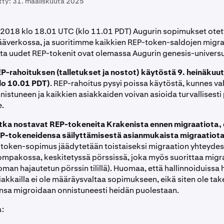
tty:
31. maaliskuuta 2025
 2018 klo 18.01 UTC (klo 11.01 PDT) Augurin sopimukset otet
äverkossa, ja suoritimme kaikkien REP-token-saldojen migr
tta uudet REP-tokenit ovat olemassa Augurin genesis-univers
-rahoituksen (talletukset ja nostot) käytöstä 9. heinäkuu
lo 10.01 PDT)
. REP-rahoitus pysyi poissa käytöstä, kunnes v
nistuneen ja kaikkien asiakkaiden voivan asioida turvallisesti
.
otka nostavat REP-tokeneita Krakenista ennen migraatiota,
P-tokeneidensa säilyttämisestä asianmukaista migraatiota
token-sopimus jäädytetään toistaiseksi migraation yhteydes
lompakossa, keskitetyssä pörssissä, joka myös suorittaa migra
man hajautetun pörssin tilillä). Huomaa, että hallinnoiduissa 
akkailla ei ole määräysvaltaa sopimukseen, eikä siten ole takei
nsa migroidaan onnistuneesti heidän puolestaan.
a: