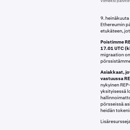
Viimeksi päivite
9. heinäkuuta
Ethereumin pä
etukäteen, jo
Poistimme REP
17.01 UTC (k
migraation on
pörssistämme
Asiakkaat, j
vastuussa RE
nykyinen REP-
yksityisessä 
hallinnoimatto
pörsseissä asi
heidän tokeni
Lisäresurssej