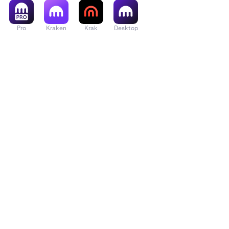
Pro
Kraken
Krak
Desktop