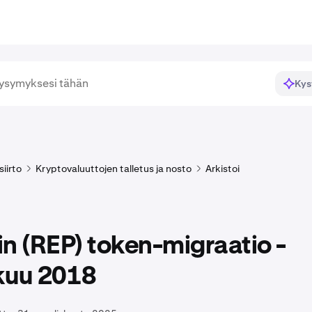
Kys
siirto
Kryptovaluuttojen talletus ja nosto
Arkistoi
n (REP) token-migraatio -
kuu 2018