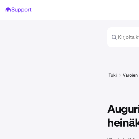
Tuki
Varojen 
Auguri
heinä