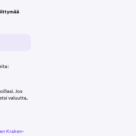
liittymää
ita:
illasi. Jos
tsi valuutta,
een Kraken-