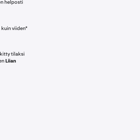
n helposti
kuin viiden*
itty tilaksi
een
Liian