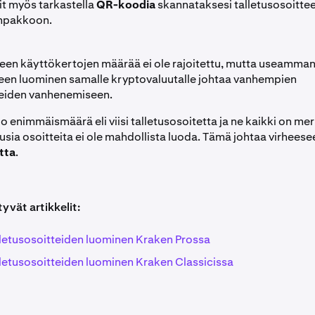
oit myös tarkastella
QR-koodia
skannataksesi talletusosoittee
mpakkoon.
teen käyttökertojen määrää ei ole rajoitettu, mutta useamman 
teen luominen samalle kryptovaluutalle johtaa vanhempien
teiden vanhenemiseen.
 jo enimmäismäärä eli viisi talletusosoitetta ja ne kaikki on merk
uusia osoitteita ei ole mahdollista luoda. Tämä johtaa virhees
tta
.
tyvät artikkelit:
lletusosoitteiden luominen Kraken Prossa
lletusosoitteiden luominen Kraken Classicissa