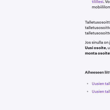
tilillesi
. V
mobiililo
Talletusosoit
talletusosoit
talletusosoit
Jos sinulla on
Uusi osoite
, 
monta osoite
Aiheeseen liit
•
Uusien ta
•
Uusien ta