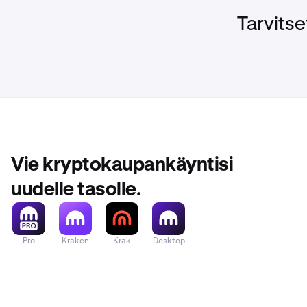
Tarvitse
Vie kryptokaupankäyntisi
uudelle tasolle.
Pro
Kraken
Krak
Desktop