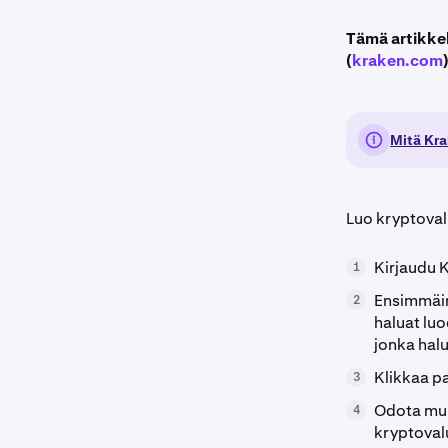
Tämä artikkel
(
kraken.com
Mitä Kra
Luo kryptoval
Kirjaudu K
1
Ensimmäine
2
haluat luo
jonka halua
Klikkaa pa
3
Odota muut
4
kryptovalu