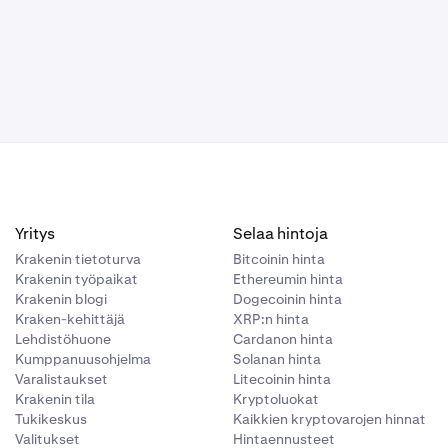
Yritys
Selaa hintoja
Krakenin tietoturva
Bitcoinin hinta
Krakenin työpaikat
Ethereumin hinta
Krakenin blogi
Dogecoinin hinta
Kraken-kehittäjä
XRP:n hinta
Lehdistöhuone
Cardanon hinta
Kumppanuusohjelma
Solanan hinta
Varalistaukset
Litecoinin hinta
Krakenin tila
Kryptoluokat
Tukikeskus
Kaikkien kryptovarojen hinnat
Valitukset
Hintaennusteet