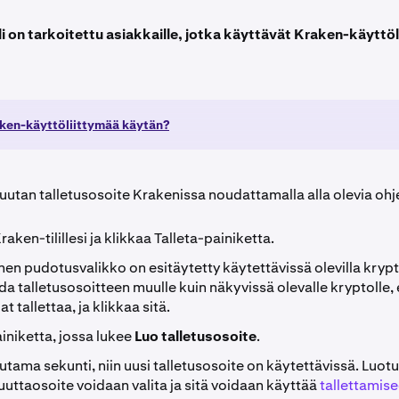
i on tarkoitettu asiakkaille, jotka käyttävät Kraken-käyttö
)
ken-käyttöliittymää käytän?
uutan talletusosoite Krakenissa noudattamalla alla olevia ohje
raken-tilillesi ja klikkaa Talleta-painiketta.
n pudotusvalikko on esitäytetty käytettävissä olevilla krypto
da talletusosoitteen muulle kuin näkyvissä olevalle kryptolle, e
t tallettaa, ja klikkaa sitä.
iniketta, jossa lukee
Luo talletusosoite
.
ama sekunti, niin uusi talletusosoite on käytettävissä. Luotu
uttaosoite voidaan valita ja sitä voidaan käyttää
tallettamis