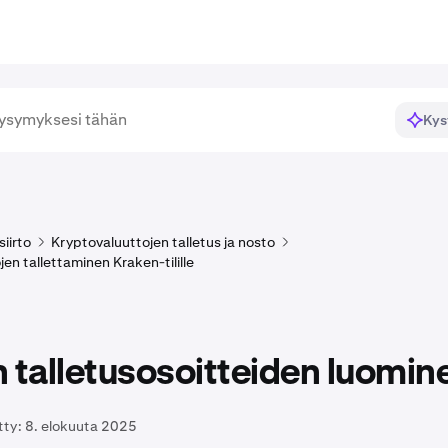
Kys
siirto
Kryptovaluuttojen talletus ja nosto
en tallettaminen Kraken-tilille
 talletusosoitteiden luomin
tty:
8. elokuuta 2025