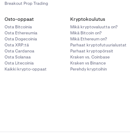
Breakout Prop Trading
Osto-oppaat
Kryptokoulutus
Osta Bitcoinia
Mikä kryptovaluutta on?
Osta Ethereumia
Mikä Bitcoin on?
Osta Dogecoinia
Mikä Ethereum on?
Osta XRP:tä
Parhaat kryptofutuurialustat
Osta Cardanoa
Parhaat kryptopörssit
Osta Solanaa
Kraken vs. Coinbase
Osta Litecoinia
Kraken vs Binance
Kaikki krypto-oppaat
Perehdy kryptoihin