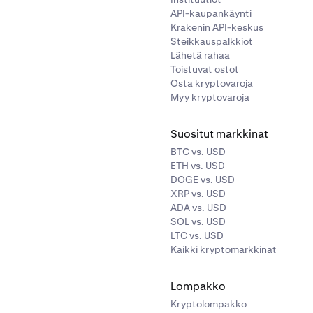
API-kaupankäynti
Krakenin API-keskus
Steikkauspalkkiot
Lähetä rahaa
Toistuvat ostot
Osta kryptovaroja
Myy kryptovaroja
Suositut markkinat
BTC vs. USD
ETH vs. USD
DOGE vs. USD
XRP vs. USD
ADA vs. USD
SOL vs. USD
LTC vs. USD
Kaikki kryptomarkkinat
Lompakko
Kryptolompakko