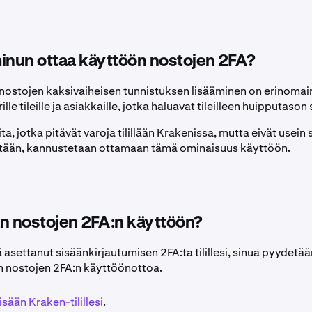
inun ottaa käyttöön nostojen 2FA?
a nostojen kaksivaiheisen tunnistuksen lisääminen on erinomai
ille tileille ja asiakkaille, jotka haluavat tileilleen huipputaso
a, jotka pitävät varoja tilillään Krakenissa, mutta eivät usein s
tililtään, kannustetaan ottamaan tämä ominaisuus käyttöön.
n nostojen 2FA:n käyttöön?
lä asettanut sisäänkirjautumisen 2FA:ta tilillesi, sinua pyydet
n nostojen 2FA:n käyttöönottoa.
isään Kraken-tilillesi
.