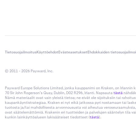
Tietosuojailmoitus
Käyttöehdot
Evästeasetukset
Ehdokkaiden tietosuojailmo
© 2011 - 2026 Payward, Inc.
Payward Europe Solutions Limited, jonka kauppanimi on Kraken, on Irlannin
70 Sir John Rogerson’s Quay, Dublin, D02 R296, Irlanti. Napsauta
tästä
nähdäks
Nämä materiaalit ovat vain yleistä tietoa; ne eivät ole sijoituksiin tai rahoi
kaupankäyntistrategiaa. Kraken ei nyt eikä jatkossa pyri nostamaan tai las
tuotosta ja/tai mahdollisesta arvonnoususta voi aiheutua veroseuraamuksia,
ovat säätelemättömiä. Krakenin eri tuotteiden ja palvelujen sääntelyn tila v
kunkin lainkäyttöalueen lakisääteiset tiedotteet (
tästä
).