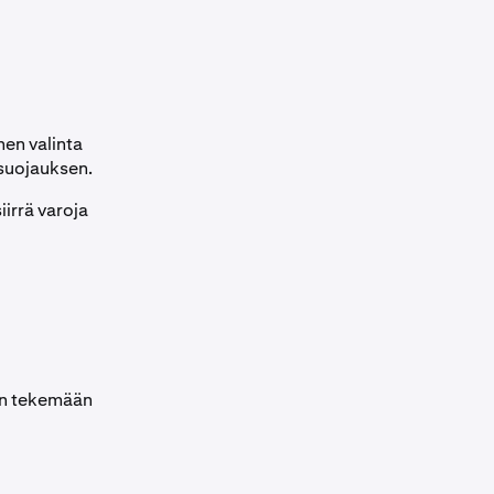
nen valinta
n suojauksen.
iirrä varoja
ään tekemään