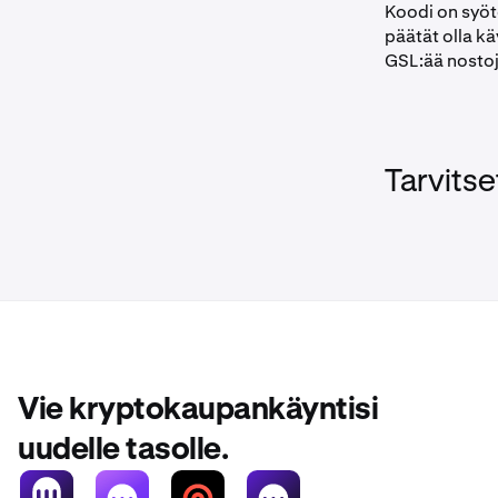
Koodi on syöte
päätät olla k
GSL:ää nostoje
Tarvitse
Vie kryptokaupankäyntisi
uudelle tasolle.