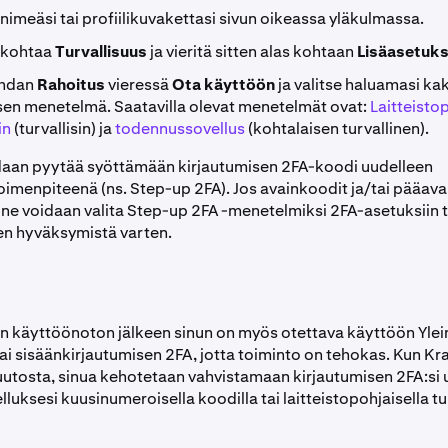
imeäsi tai profiilikuvakettasi sivun oikeassa yläkulmassa.
 kohtaa
Turvallisuus
ja vieritä sitten alas kohtaan
Lisäasetuk
ohdan
Rahoitus
vieressä
Ota käyttöön
ja valitse haluamasi ka
sen menetelmä. Saatavilla olevat menetelmät ovat:
Laitteisto
in
(turvallisin) ja
todennussovellus
(kohtalaisen turvallinen).
daan pyytää syöttämään kirjautumisen 2FA-koodi uudelleen
oimenpiteenä (ns. Step-up 2FA). Jos avainkoodit ja/tai pääava
 ne voidaan valita Step-up 2FA -menetelmiksi 2FA-asetuksiin 
n hyväksymistä varten.
n käyttöönoton jälkeen sinun on myös otettava käyttöön Ylei
tai sisäänkirjautumisen 2FA, jotta toiminto on tehokas. Kun Krak
tosta, sinua kehotetaan vahvistamaan kirjautumisen 2FA:si 
uksesi kuusinumeroisella koodilla tai laitteistopohjaisella t