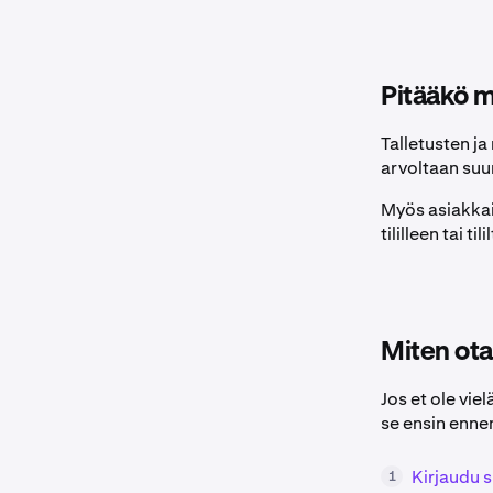
Pitääkö m
Talletusten j
arvoltaan suur
Myös asiakkait
tililleen tai 
Miten ota
Jos et ole vie
se ensin enne
Kirjaudu s
1