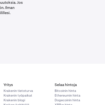
muutoksia. Jos
ön. Ilman
illesi.
Yritys
Selaa hintoja
Krakenin tietoturva
Bitcoinin hinta
Krakenin työpaikat
Ethereumin hinta
Krakenin blogi
Dogecoinin hinta
Kraken-kehittäjä
XRP:n hinta