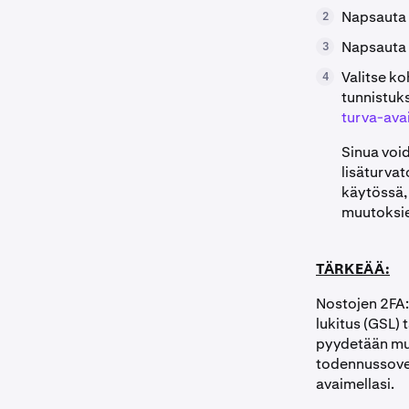
Napsauta n
2
Napsauta
3
Valitse k
4
tunnistuk
turva-ava
Sinua voi
lisäturvat
käytössä,
muutoksie
TÄRKEÄÄ:
Nostojen 2FA:
lukitus (GSL) 
pyydetään muu
todennussovell
avaimellasi.