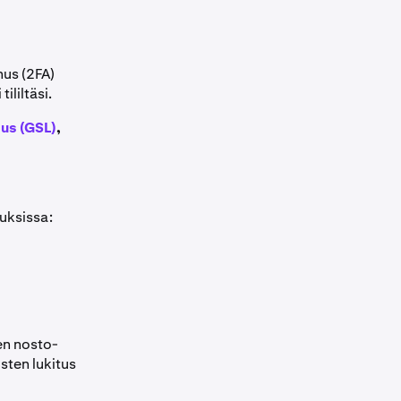
nus (2FA)
ililtäsi.
tus (GSL)
,
uksissa:
en nosto-
sten lukitus