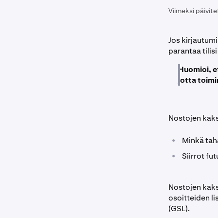
Viimeksi päivite
Jos kirjautumi
parantaa tilisi
Huomioi, e
jotta toim
Nostojen kaks
•
Minkä tah
•
Siirrot fu
Nostojen kaks
osoitteiden li
(GSL).