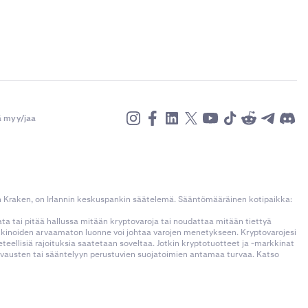
ä myy/jaa
n Kraken, on Irlannin keskuspankin säätelemä. Sääntömääräinen kotipaikka:
kata tai pitää hallussa mitään kryptovaroja tai noudattaa mitään tiettyä
rkkinoiden arvaamaton luonne voi johtaa varojen menetykseen. Kryptovarojesi
llisiä rajoituksia saatetaan soveltaa. Jotkin kryptotuotteet ja -markkinat
korvausten tai sääntelyyn perustuvien suojatoimien antamaa turvaa. Katso