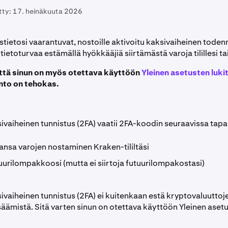
tty:
17. heinäkuuta 2026
stietosi vaarantuvat, nostoille aktivoitu kaksivaiheinen toden
 tietoturvaa estämällä hyökkääjiä siirtämästä varoja tilillesi tai t
ttä sinun on myös otettava käyttöön
Yleinen asetusten luki
into on tehokas.
ivaiheinen tunnistus (2FA) vaatii 2FA-koodin seuraavissa tapa
ansa varojen nostaminen Kraken-tililtäsi
tuurilompakkoosi (mutta ei siirtoja futuurilompakostasi)
ivaiheinen tunnistus (2FA) ei kuitenkaan estä kryptovaluuttoj
säämistä. Sitä varten sinun on otettava käyttöön Yleinen asetu