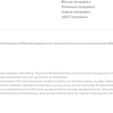
Bitcoin-lompakko
Ethereum-lompakko
Solana-lompakko
USDT-lompakko
itus
Tiedonannot
Pörssikaupankäynnin säännöt
Vaatimustenmukaisuuskeskus
Äl
 keskuspankin säätelemä. Payward Global Solutions Limited, jonka kauppanimi o
esi aiheeseen liittyvät käytännöt ja tiedotteet.
tustuotteisiin liittyvää neuvontaa eivätkä suositus tai kehotus ostaa, myydä, stei
kemaan minkään sellaisen kryptovaran arvoa, jonka se tuo saataville. Kryptoma
 ja suosittelemme hankkimaan puolueettomia neuvoja veroasemastasi. Maantietee
aihtelee lainkäyttöalueittain, eikä sinulla välttämättä ole valtion myöntämien 