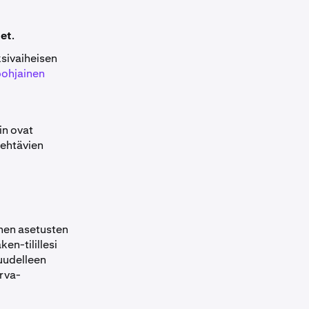
set
.
ksivaiheisen
pohjainen
in ovat
tehtävien
nen asetusten
en-tilillesi
uudelleen
urva-