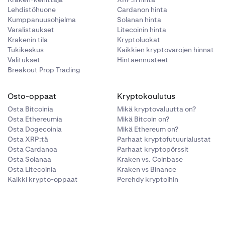
Lehdistöhuone
Cardanon hinta
Kumppanuusohjelma
Solanan hinta
Varalistaukset
Litecoinin hinta
Krakenin tila
Kryptoluokat
Tukikeskus
Kaikkien kryptovarojen hinnat
Valitukset
Hintaennusteet
Breakout Prop Trading
Osto-oppaat
Kryptokoulutus
Osta Bitcoinia
Mikä kryptovaluutta on?
Osta Ethereumia
Mikä Bitcoin on?
Osta Dogecoinia
Mikä Ethereum on?
Osta XRP:tä
Parhaat kryptofutuurialustat
Osta Cardanoa
Parhaat kryptopörssit
Osta Solanaa
Kraken vs. Coinbase
Osta Litecoinia
Kraken vs Binance
Kaikki krypto-oppaat
Perehdy kryptoihin