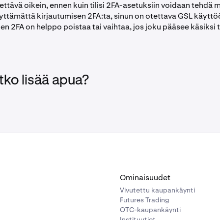
ttävä oikein, ennen kuin tilisi 2FA-asetuksiin voidaan tehdä 
äyttämättä kirjautumisen 2FA:ta, sinun on otettava GSL käyttö
n 2FA on helppo poistaa tai vaihtaa, jos joku pääsee käsiksi til
tko lisää apua?
Ominaisuudet
Vivutettu kaupankäynti
Futures Trading
OTC-kaupankäynti
Instituutiot