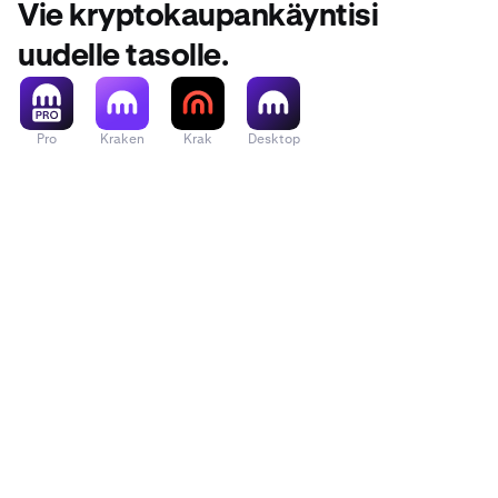
Vie kryptokaupankäyntisi
uudelle tasolle.
Pro
Kraken
Krak
Desktop