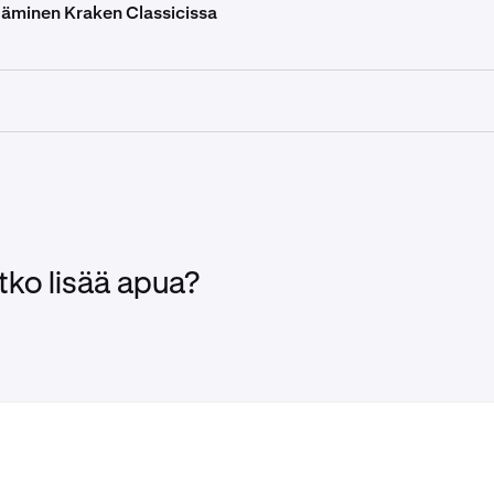
täminen Kraken Classicissa
Aktivoi.
taa vaaditun lukituksen poistoajan GSL:n avaamiseksi ilman M
raken-tilillesi.
Asetukset
ja sitten
Turvallisuus > Global Settings Lock
dittu odotusaika GSL:n lukituksen poistamiseksi ilman Master
tko lisää apua?
inistä Aktivoi Global Settings Lock -painiketta, joka ottaa Gl
yttöön ja viimeistelee asennuksen.