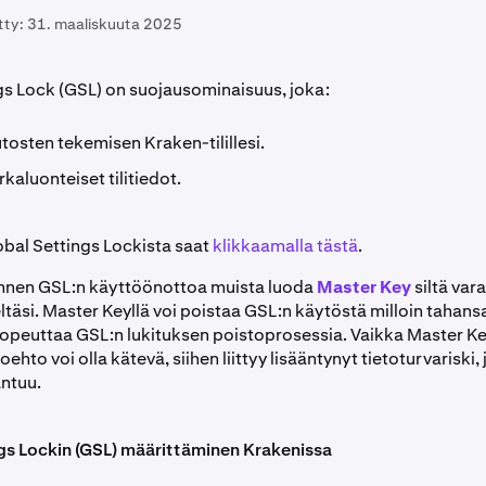
tty:
31. maaliskuuta 2025
gs Lock (GSL) on suojausominaisuus, joka:
osten tekemisen Kraken-tilillesi.
rkaluonteiset tilitiedot.
obal Settings Lockista saat
klikkaamalla tästä
.
Ennen GSL:n käyttöönottoa muista luoda
Master Key
siltä vara
täsi. Master Keyllä voi poistaa GSL:n käytöstä milloin tahans
 nopeuttaa GSL:n lukituksen poistoprosessia. Vaikka Master Ke
oehto voi olla kätevä, siihen liittyy lisääntynyt tietoturvariski,
antuu.
gs Lockin (GSL) määrittäminen Krakenissa