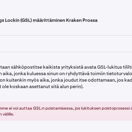
gs Lockin (GSL) määrittäminen Kraken Prossa
raken-tilillesi.
etaan sähköpostitse kaikista yrityksistä avata GSL-lukitus tililt
t
Kraken-käyttöliittymää
, sinun on vaihdettava Kraken Prohon
 aika, jonka kuluessa sinun on ryhdyttävä toimiin tietoturva
kautta.
 on kuitenkin myös aika, jonka joudut itse odottamaan, jos ka
et ole koskaan asettanut sitä alun perin).
Kraken Prossa
profiilikuvakettasi oikeassa yläkulmassa ja val
t
.
t
imme ei voi auttaa GSL:n poistamisessa, jos lukituksen poistoprosessi 
-sivulla:
 välille.
Turvallisuus
-välilehteä. Vieritä alas, kunnes saavut
Lisäasetu
dät GSL:n.