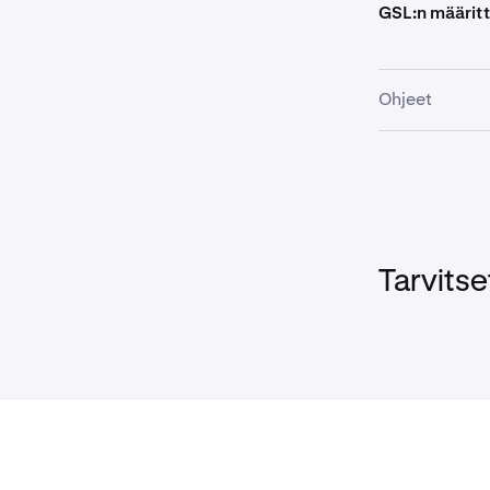
GSL:n määrit
Napsauta
5
Voit aset
Ohjeet
Kirjaudu K
1
Napsauta
2
Aseta vaa
3
Tarvitse
Napsauta s
4
Lockin kä