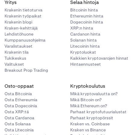
Yritys
Selaa hintoja
Krakenin tietoturva
Bitcoinin hinta
Krakenin työpaikat
Ethereumin hinta
Krakenin blogi
Dogecoinin hinta
Kraken-kehittäjä
XRP:n hinta
Lehdistöhuone
Cardanon hinta
Kumppanuusohjelma
Solanan hinta
Varalistaukset
Litecoinin hinta
Krakenin tila
Kryptoluokat
Tukikeskus
Kaikkien kryptovarojen hinnat
Valitukset
Hintaennusteet
Breakout Prop Trading
Osto-oppaat
Kryptokoulutus
Osta Bitcoinia
Mikä kryptovaluutta on?
Osta Ethereumia
Mikä Bitcoin on?
Osta Dogecoinia
Mikä Ethereum on?
Osta XRP:tä
Parhaat kryptofutuurialustat
Osta Cardanoa
Parhaat kryptopörssit
Osta Solanaa
Kraken vs. Coinbase
Osta Litecoinia
Kraken vs Binance