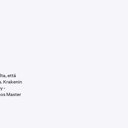
lta, että
a. Krakenin
y -
 jos Master