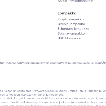
Kaikki kryptomarkkinat
Lompakko
Kryptolompakko
Bitcoin-lompakko
Ethereum-lompakko
Solana-lompakko
USDT-lompakko
itus
Tiedonannot
Pörssikaupankäynnin säännöt
Vaatimustenmukaisuuskeskus
Äl
 keskuspankin säätelemä. Payward Global Solutions Limited, jonka kauppanimi o
esi aiheeseen liittyvät käytännöt ja tiedotteet.
tustuotteisiin liittyvää neuvontaa eivätkä suositus tai kehotus ostaa, myydä, stei
kemaan minkään sellaisen kryptovaran arvoa, jonka se tuo saataville. Kryptoma