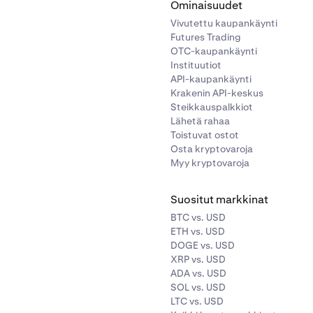
Ominaisuudet
Vivutettu kaupankäynti
Futures Trading
OTC-kaupankäynti
Instituutiot
API-kaupankäynti
Krakenin API-keskus
Steikkauspalkkiot
Lähetä rahaa
Toistuvat ostot
Osta kryptovaroja
Myy kryptovaroja
Suositut markkinat
BTC vs. USD
ETH vs. USD
DOGE vs. USD
XRP vs. USD
ADA vs. USD
SOL vs. USD
LTC vs. USD