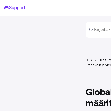
Tuki
Tilin tu
Pääavain ja yle
Global
määri