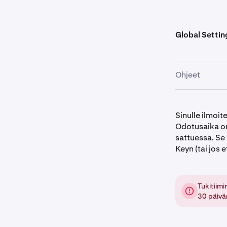
Global Settin
Ohjeet
Kirjaudu K
1
Sinulle ilmoit
Jos käytä
2
Odotusaika on
vaihtajan 
sattuessa. Se
Keyn (tai jos 
Napsauta
3
Asetukse
Asetukse
Tukitiim
4
30 päivän
Napsauta
Täältä löy