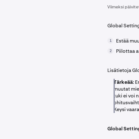
Viimeksi päivite
Global Settin
Estää muut
1
Piilottaa a
2
Lisätietoja Gl
Tärkeää
: 
muutat miel
tuki ei voi
ohitusvaiht
Keysi vaar
Global Settin