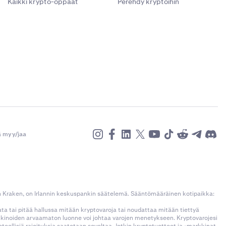
Kaikki krypto-oppaat
Perehdy kryptoihin
ä myy/jaa
n Kraken, on Irlannin keskuspankin säätelemä. Sääntömääräinen kotipaikka:
kata tai pitää hallussa mitään kryptovaroja tai noudattaa mitään tiettyä
rkkinoiden arvaamaton luonne voi johtaa varojen menetykseen. Kryptovarojesi