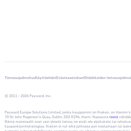
Tietosuojailmoitus
Käyttöehdot
Evästeasetukset
Ehdokkaiden tietosuojailmo
© 2011 - 2026 Payward, Inc.
Payward Europe Solutions Limited, jonka kauppanimi on Kraken, on Irlannin
70 Sir John Rogerson’s Quay, Dublin, D02 R296, Irlanti. Napsauta
tästä
nähdäks
Nämä materiaalit ovat vain yleistä tietoa; ne eivät ole sijoituksiin tai rahoi
kaupankäyntistrategiaa. Kraken ei nyt eikä jatkossa pyri nostamaan tai las