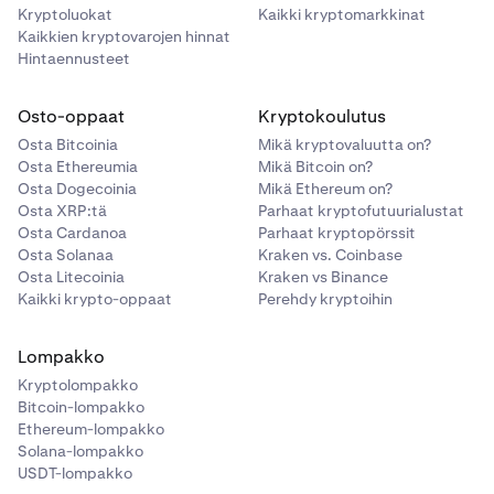
Kryptoluokat
Kaikki kryptomarkkinat
Kaikkien kryptovarojen hinnat
Hintaennusteet
Osto-oppaat
Kryptokoulutus
Osta Bitcoinia
Mikä kryptovaluutta on?
Osta Ethereumia
Mikä Bitcoin on?
Osta Dogecoinia
Mikä Ethereum on?
Osta XRP:tä
Parhaat kryptofutuurialustat
Osta Cardanoa
Parhaat kryptopörssit
Osta Solanaa
Kraken vs. Coinbase
Osta Litecoinia
Kraken vs Binance
Kaikki krypto-oppaat
Perehdy kryptoihin
Lompakko
Kryptolompakko
Bitcoin-lompakko
Ethereum-lompakko
Solana-lompakko
USDT-lompakko