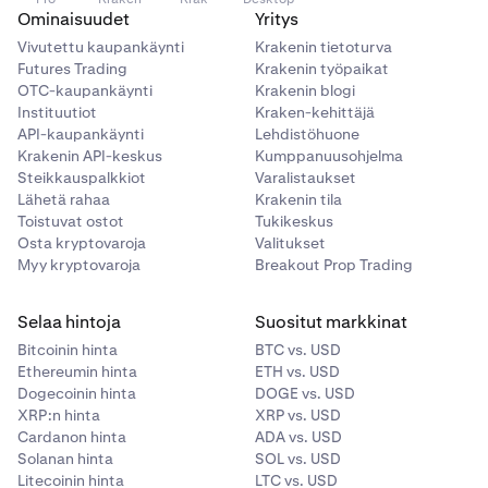
Ominaisuudet
Yritys
Vivutettu kaupankäynti
Krakenin tietoturva
Futures Trading
Krakenin työpaikat
OTC-kaupankäynti
Krakenin blogi
Instituutiot
Kraken-kehittäjä
API-kaupankäynti
Lehdistöhuone
Krakenin API-keskus
Kumppanuusohjelma
Steikkauspalkkiot
Varalistaukset
Lähetä rahaa
Krakenin tila
Toistuvat ostot
Tukikeskus
Osta kryptovaroja
Valitukset
Myy kryptovaroja
Breakout Prop Trading
Selaa hintoja
Suositut markkinat
Bitcoinin hinta
BTC vs. USD
Ethereumin hinta
ETH vs. USD
Dogecoinin hinta
DOGE vs. USD
XRP:n hinta
XRP vs. USD
Cardanon hinta
ADA vs. USD
Solanan hinta
SOL vs. USD
Litecoinin hinta
LTC vs. USD