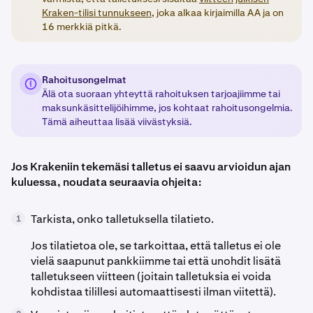
Kraken-tilisi tunnukseen
, joka alkaa kirjaimilla AA ja on
16 merkkiä pitkä.
Rahoitusongelmat
Älä ota suoraan yhteyttä rahoituksen tarjoajiimme tai
maksunkäsittelijöihimme, jos kohtaat rahoitusongelmia.
Tämä aiheuttaa lisää viivästyksiä.
Jos Krakeniin tekemäsi talletus ei saavu arvioidun ajan
kuluessa, noudata seuraavia ohjeita:
Tarkista, onko talletuksella tilatieto.
1
Jos tilatietoa ole, se tarkoittaa, että talletus ei ole
vielä saapunut pankkiimme tai että unohdit lisätä
talletukseen viitteen (joitain talletuksia ei voida
kohdistaa tilillesi automaattisesti ilman viitettä).