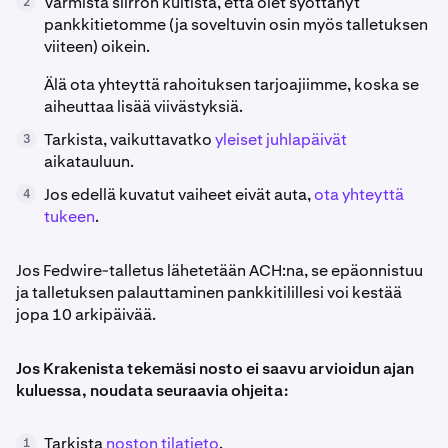
Varmista siirron kuitista, että olet syöttänyt
2
pankkitietomme (ja soveltuvin osin myös talletuksen
viiteen) oikein.
Älä ota yhteyttä rahoituksen tarjoajiimme, koska se
aiheuttaa lisää viivästyksiä.
Tarkista, vaikuttavatko
yleiset juhlapäivät
3
aikatauluun.
Jos edellä kuvatut vaiheet eivät auta,
ota yhteyttä
4
tukeen
.
Jos Fedwire-talletus lähetetään ACH:na, se epäonnistuu
ja talletuksen palauttaminen pankkitilillesi voi kestää
jopa 10 arkipäivää.
Jos Krakenista tekemäsi nosto ei saavu arvioidun ajan
kuluessa, noudata seuraavia ohjeita:
Tarkista
noston tilatieto
.
1