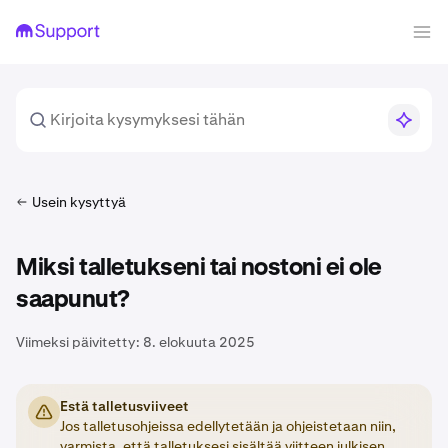
Usein kysyttyä
Miksi talletukseni tai nostoni ei ole
saapunut?
Viimeksi päivitetty:
8. elokuuta 2025
Estä talletusviiveet
Jos talletusohjeissa edellytetään ja ohjeistetaan niin,
varmista, että talletuksesi sisältää
viitteen
julkisen