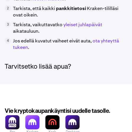
Tarkista, että kaikki
pankkitietosi
Kraken-tililläsi
2
ovat oikein.
Tarkista, vaikuttavatko
yleiset juhlapäivät
3
aikatauluun.
Jos edellä kuvatut vaiheet eivät auta,
ota yhteyttä
4
tukeen
.
Tarvitsetko lisää apua?
Vie kryptokaupankäyntisi uudelle tasolle.
Pro
Kraken
Krak
Desktop