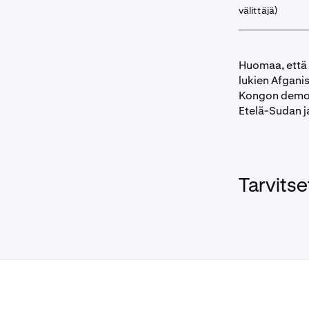
välittäjä)
Huomaa, että 
lukien Afgani
Kongon demokra
Etelä-Sudan ja
Tarvitse