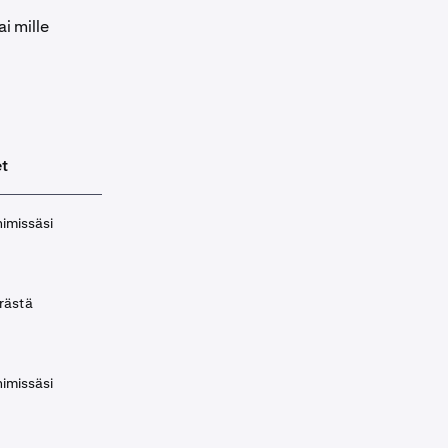
ai mille
t
nimissäsi
rästä
nimissäsi