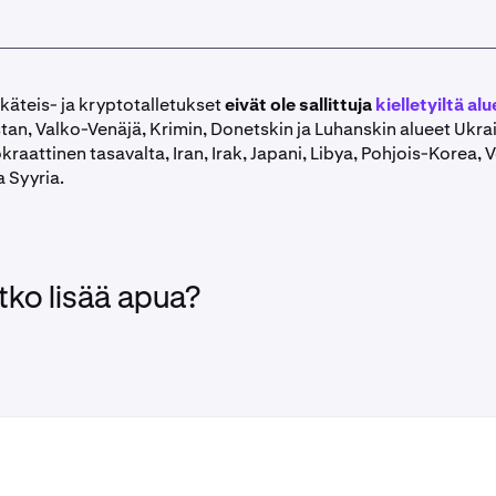
käteis- ja kryptotalletukset
eivät ole sallittuja
kielletyiltä alu
stan, Valko-Venäjä, Krimin, Donetskin ja Luhanskin alueet Ukra
attinen tasavalta, Iran, Irak, Japani, Libya, Pohjois-Korea, 
 Syyria.
tko lisää apua?