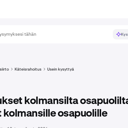
Kys
siirto
Käteisrahoitus
Usein kysyttyä
ukset kolmansilta osapuolilta
 kolmansille osapuolille