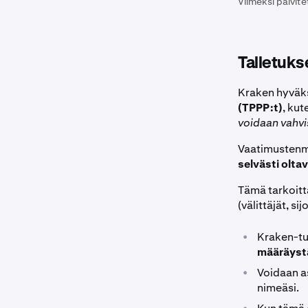
Viimeksi päivite
Talletuks
Kraken hyväks
(TPPP:t)
, kut
voidaan vahvi
Vaatimustenm
selvästi oltav
Tämä tarkoit
(välittäjät, si
•
Kraken-tu
määräyst
•
Voidaan as
nimeäsi.