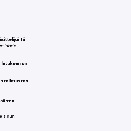
ittelijöiltä
en lähde
alletuksen on
n talletusten
 siirron
aa sinun