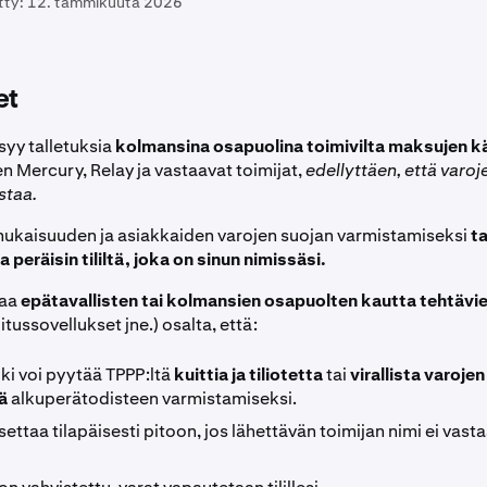
tty:
12. tammikuuta 2026
et
yy talletuksia
kolmansina osapuolina toimivilta maksujen käs
en Mercury, Relay ja vastaavat toimijat,
edellyttäen, että varoj
staa.
ukaisuuden ja asiakkaiden varojen suojan varmistamiseksi
t
a peräisin tililtä, joka on sinun nimissäsi.
taa
epätavallisten tai kolmansien osapuolten kautta tehtävie
joitussovellukset jne.) osalta, että:
ki voi pyytää TPPP:ltä
kuittia ja tiliotetta
tai
virallista varojen
ä
alkuperätodisteen varmistamiseksi.
ettaa tilapäisesti pitoon, jos lähettävän toimijan nimi ei vast