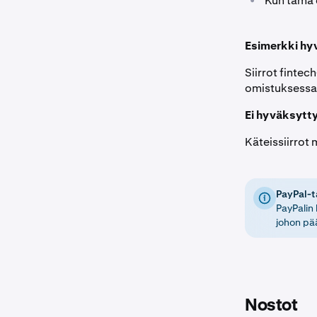
•
Kun tämä o
Esimerkki hy
Siirrot fintech
omistuksessa
Ei hyväksytty
Käteissiirrot 
PayPal-t
PayPalin
johon pä
Nostot