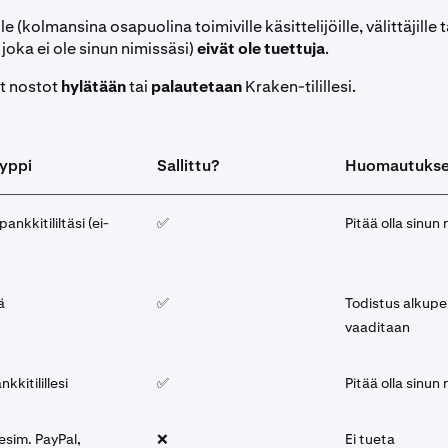
e (kolmansina osapuolina toimiville käsittelijöille, välittäjille t
, joka ei ole sinun nimissäsi)
eivät ole tuettuja
.
et nostot
hylätään
tai
palautetaan
Kraken-tilillesi.
yppi
Sallittu?
Huomautukse
ankkitililtäsi (ei-
✅
Pitää olla sinun 
ä
✅
Todistus alkupe
vaaditaan
kkitilillesi
✅
Pitää olla sinun 
esim. PayPal,
❌
Ei tueta