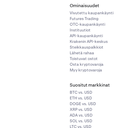
Ominaisuudet
Vivutettu kaupankäynti
Futures Trading
OTC-kaupankäynti
Instituutiot
API-kaupankäynti
Krakenin API-keskus
Steikkauspalkkiot
Lähetä rahaa
Toistuvat ostot
Osta kryptovaroja
Myy kryptovaroja
Suositut markkinat
BTC vs. USD
ETH vs. USD
DOGE vs. USD
XRP vs. USD
ADA vs. USD
SOL vs. USD
LTC vs. USD