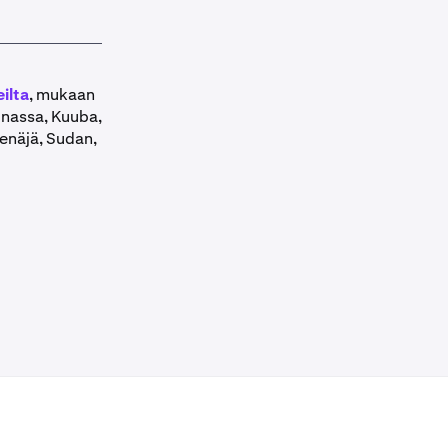
eilta
, mukaan
inassa, Kuuba,
Venäjä, Sudan,