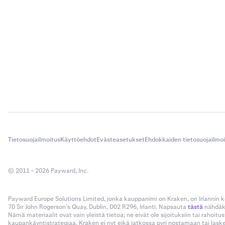
Tietosuojailmoitus
Käyttöehdot
Evästeasetukset
Ehdokkaiden tietosuojailmo
© 2011 - 2026 Payward, Inc.
Payward Europe Solutions Limited, jonka kauppanimi on Kraken, on Irlannin
70 Sir John Rogerson’s Quay, Dublin, D02 R296, Irlanti. Napsauta
tästä
nähdäks
Nämä materiaalit ovat vain yleistä tietoa; ne eivät ole sijoituksiin tai rahoi
kaupankäyntistrategiaa. Kraken ei nyt eikä jatkossa pyri nostamaan tai las