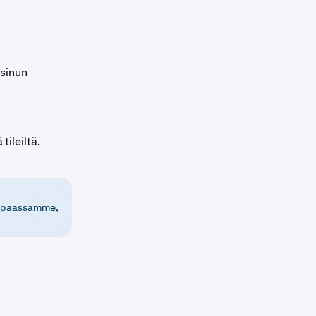
 sinun
tileiltä.
 oppaassamme,