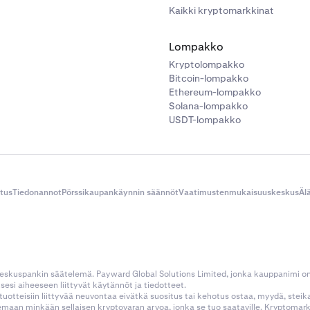
Kaikki kryptomarkkinat
Lompakko
Kryptolompakko
Bitcoin-lompakko
Ethereum-lompakko
Solana-lompakko
USDT-lompakko
itus
Tiedonannot
Pörssikaupankäynnin säännöt
Vaatimustenmukaisuuskeskus
Äl
 keskuspankin säätelemä. Payward Global Solutions Limited, jonka kauppanimi o
esi aiheeseen liittyvät käytännöt ja tiedotteet.
tustuotteisiin liittyvää neuvontaa eivätkä suositus tai kehotus ostaa, myydä, stei
kemaan minkään sellaisen kryptovaran arvoa, jonka se tuo saataville. Kryptoma