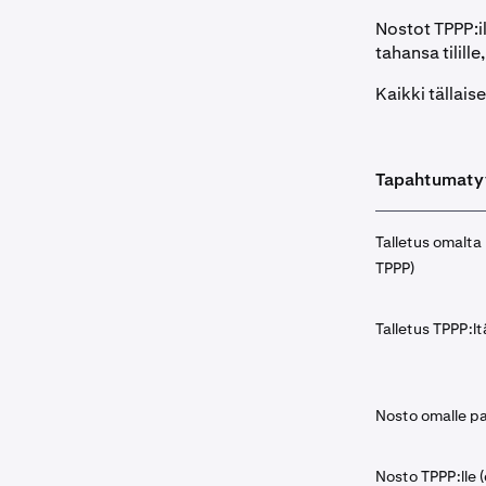
Nostot TPPP:ill
tahansa tilille
Kaikki tällais
Tapahtumaty
Talletus omalta p
TPPP)
Talletus TPPP:lt
Nosto omalle pan
Nosto TPPP:lle (