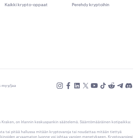
Kaikki krypto-oppaat
Perehdy kryptoihin
ä myy/jaa
n Kraken, on Irlannin keskuspankin säätelemä. Sääntömääräinen kotipaikka:
kata tai pitää hallussa mitään kryptovaroja tai noudattaa mitään tiettyä
rkkinoiden arvaamaton luonne voi johtaa varojen menetykseen. Kryptovarojesi