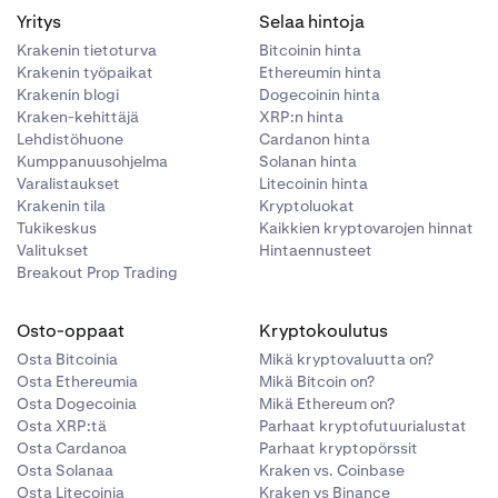
Yritys
Selaa hintoja
Krakenin tietoturva
Bitcoinin hinta
Krakenin työpaikat
Ethereumin hinta
Krakenin blogi
Dogecoinin hinta
Kraken-kehittäjä
XRP:n hinta
Lehdistöhuone
Cardanon hinta
Kumppanuusohjelma
Solanan hinta
Varalistaukset
Litecoinin hinta
Krakenin tila
Kryptoluokat
Tukikeskus
Kaikkien kryptovarojen hinnat
Valitukset
Hintaennusteet
Breakout Prop Trading
Osto-oppaat
Kryptokoulutus
Osta Bitcoinia
Mikä kryptovaluutta on?
Osta Ethereumia
Mikä Bitcoin on?
Osta Dogecoinia
Mikä Ethereum on?
Osta XRP:tä
Parhaat kryptofutuurialustat
Osta Cardanoa
Parhaat kryptopörssit
Osta Solanaa
Kraken vs. Coinbase
Osta Litecoinia
Kraken vs Binance