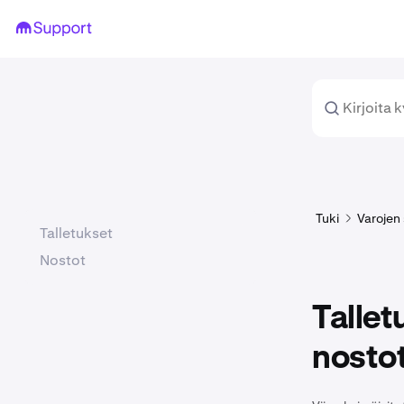
Tuki
Varojen 
Talletukset
Nostot
Tallet
nostot