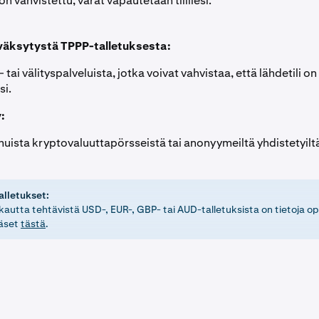
n vahvistettu, varat vapautetaan tilillesi.
väksytystä TPPP-talletuksesta:
- tai välityspalveluista, jotka voivat vahvistaa, että lähdetili on
si.
:
muista kryptovaluuttapörsseistä tai anonyymeiltä yhdistetyiltä 
alletukset:
 kautta tehtävistä USD-, EUR-, GBP- tai AUD-talletuksista on tietoja
äset
tästä
.