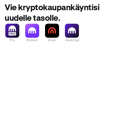
Vie kryptokaupankäyntisi
uudelle tasolle.
Pro
Kraken
Krak
Desktop