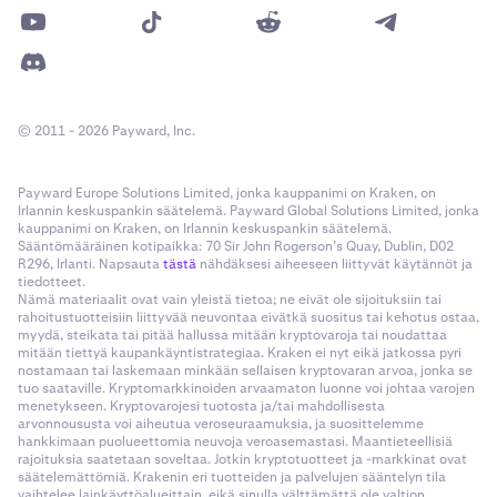
© 2011 - 2026 Payward, Inc.
Payward Europe Solutions Limited, jonka kauppanimi on Kraken, on
Irlannin keskuspankin säätelemä. Payward Global Solutions Limited, jonka
kauppanimi on Kraken, on Irlannin keskuspankin säätelemä.
Sääntömääräinen kotipaikka: 70 Sir John Rogerson’s Quay, Dublin, D02
R296, Irlanti. Napsauta
tästä
nähdäksesi aiheeseen liittyvät käytännöt ja
tiedotteet.
Nämä materiaalit ovat vain yleistä tietoa; ne eivät ole sijoituksiin tai
rahoitustuotteisiin liittyvää neuvontaa eivätkä suositus tai kehotus ostaa,
myydä, steikata tai pitää hallussa mitään kryptovaroja tai noudattaa
mitään tiettyä kaupankäyntistrategiaa. Kraken ei nyt eikä jatkossa pyri
nostamaan tai laskemaan minkään sellaisen kryptovaran arvoa, jonka se
tuo saataville. Kryptomarkkinoiden arvaamaton luonne voi johtaa varojen
menetykseen. Kryptovarojesi tuotosta ja/tai mahdollisesta
arvonnoususta voi aiheutua veroseuraamuksia, ja suosittelemme
hankkimaan puolueettomia neuvoja veroasemastasi. Maantieteellisiä
rajoituksia saatetaan soveltaa. Jotkin kryptotuotteet ja -markkinat ovat
säätelemättömiä. Krakenin eri tuotteiden ja palvelujen sääntelyn tila
vaihtelee lainkäyttöalueittain, eikä sinulla välttämättä ole valtion