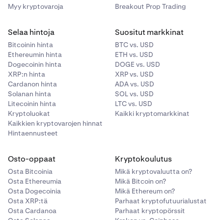
Myy kryptovaroja
Breakout Prop Trading
Selaa hintoja
Suositut markkinat
Bitcoinin hinta
BTC vs. USD
Ethereumin hinta
ETH vs. USD
Dogecoinin hinta
DOGE vs. USD
XRP:n hinta
XRP vs. USD
Cardanon hinta
ADA vs. USD
Solanan hinta
SOL vs. USD
Litecoinin hinta
LTC vs. USD
Kryptoluokat
Kaikki kryptomarkkinat
Kaikkien kryptovarojen hinnat
Hintaennusteet
Osto-oppaat
Kryptokoulutus
Osta Bitcoinia
Mikä kryptovaluutta on?
Osta Ethereumia
Mikä Bitcoin on?
Osta Dogecoinia
Mikä Ethereum on?
Osta XRP:tä
Parhaat kryptofutuurialustat
Osta Cardanoa
Parhaat kryptopörssit