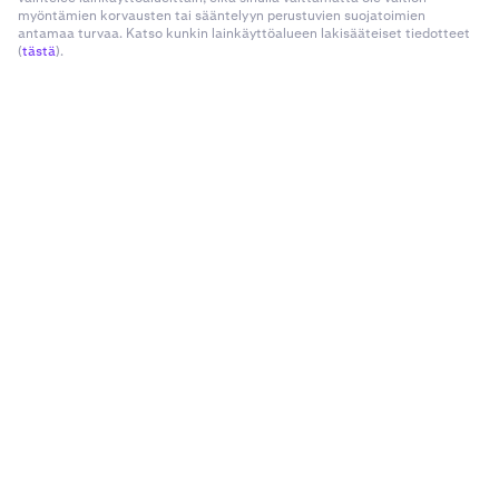
myöntämien korvausten tai sääntelyyn perustuvien suojatoimien
antamaa turvaa. Katso kunkin lainkäyttöalueen lakisääteiset tiedotteet
(
tästä
).