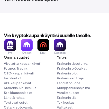
Vie kryptokaupankäyntisi uudelle tasolle.
Pro
Kraken
Krak
Desktop
Ominaisuudet
Yritys
Vivutettu kaupankäynti
Krakenin tietoturva
Futures Trading
Krakenin työpaikat
OTC-kaupankäynti
Krakenin blogi
Instituutiot
Kraken-kehittäjä
API-kaupankäynti
Lehdistöhuone
Krakenin API-keskus
Kumppanuusohjelma
Steikkauspalkkiot
Varalistaukset
Lähetä rahaa
Krakenin tila
Toistuvat ostot
Tukikeskus
Osta kryptovaroja
Valitukset