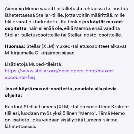
Aiemmin Memo vaadittiin talletusta tehtäessä tai nostoa
lähetettäessä Stellar-tilille, jotta voitiin määrittää, mille
tilille varat oli tarkoitettu. Kuitenkin
jos käytät muxed-
osoitetta
, näin ei enää ole, eikä Memoa enää vaadita
Stellar-talletusosoitteille tai Stellar-nosto-osoitteille.
Huomaa:
Stellar (XLM) muxed-talletusosoitteet alkavat
M-kirjaimella G-kirjaimen sijaan.
Lisätietoja Muxed-tileistä:
https://www.stellar.org/developers-blog/muxed-
accounts-faq
Jos et käytä muxed-osoitetta, noudata alla olevia
ohjeita:
Kun luot Stellar Lumens (XLM) -talletusosoitteen Kraken-
tilillesi, luodaan myös yksilöllinen ”Memo”. Tämä Memo
on lisätieto, joka voidaan sisällyttää Lumens-siirtoa
lähetettäessä.