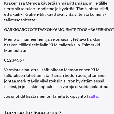
Krakenissa Memoa käytetään määrittämään, mille tilille
tietty siirto tulee kohdistaa ja hyvittää. Tämä johtuu siitä,
että kaikki Kraken-tilit käyttävät yhtä yhteistä Lumens-
talletusosoitetta:
GA5XIGA5C7QTPTWXQHY6MCJRMTRZDOSHR6EFIBNDQ
Memo on numeerinen, ja se on sisällytettävä kaikkiin
Kraken-tilillesi tehtäviin XLM-talletuksiin. Esimerkki
Memosta on:
01234567
Varmista aina, että lisäät oikean Memon ennen XLM-
talletuksen lähettämistä. Tämän tiedon pois jättäminen
johtaa merkittäviin viivästyksiin siirron hyvittämisessä
tilillesi, ja joissakin tapauksissa varoja ei voida palauttaa.
Jos unohdit lisätä memon, lähetä tukipyyntö
täältä
.
Tarvitsetko lisää apua?