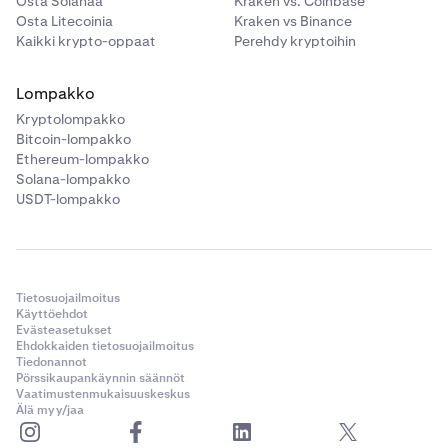
Osta Solanaa
Kraken vs. Coinbase
Osta Litecoinia
Kraken vs Binance
Kaikki krypto-oppaat
Perehdy kryptoihin
Lompakko
Kryptolompakko
Bitcoin-lompakko
Ethereum-lompakko
Solana-lompakko
USDT-lompakko
Tietosuojailmoitus
Käyttöehdot
Evästeasetukset
Ehdokkaiden tietosuojailmoitus
Tiedonannot
Pörssikaupankäynnin säännöt
Vaatimustenmukaisuuskeskus
Älä myy/jaa