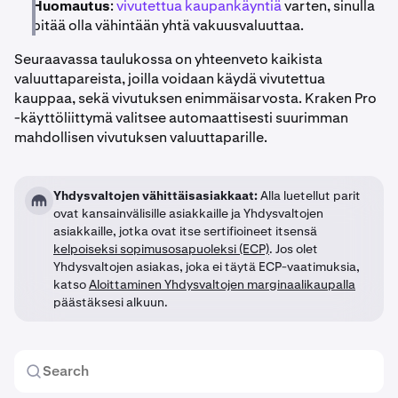
Huomautus
:
vivutettua kaupankäyntiä
varten, sinulla
pitää olla vähintään yhtä vakuusvaluuttaa.
Seuraavassa taulukossa on yhteenveto kaikista
valuuttapareista, joilla voidaan käydä vivutettua
kauppaa, sekä vivutuksen enimmäisarvosta. Kraken Pro
-käyttöliittymä valitsee automaattisesti suurimman
mahdollisen vivutuksen valuuttaparille.
Yhdysvaltojen vähittäisasiakkaat:
Alla luetellut parit
ovat kansainvälisille asiakkaille ja Yhdysvaltojen
asiakkaille, jotka ovat itse sertifioineet itsensä
kelpoiseksi sopimusosapuoleksi (ECP)
. Jos olet
Yhdysvaltojen asiakas, joka ei täytä ECP-vaatimuksia,
katso
Aloittaminen Yhdysvaltojen marginaalikaupalla
päästäksesi alkuun.