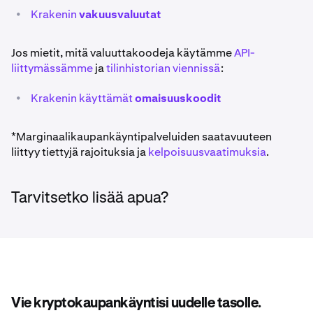
•
Krakenin
vakuusvaluutat
Jos mietit, mitä valuuttakoodeja käytämme
API-
liittymässämme
ja
tilinhistorian viennissä
:
•
Krakenin käyttämät
omaisuuskoodit
*Marginaalikaupankäyntipalveluiden saatavuuteen
liittyy tiettyjä rajoituksia ja
kelpoisuusvaatimuksia
.
Tarvitsetko lisää apua?
Vie kryptokaupankäyntisi uudelle tasolle.