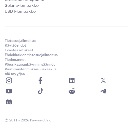
Solana-lompakko
USDT-lompakko
Tietosuojailmoitus
Käyttöehdot
Evästeasetukset
Ehdokkaiden tietosuojailmoitus
Tiedonannot
Pörssikaupankäynnin säännöt
Vaatimustenmukaisuuskeskus
Älä myy/jaa
© 2011 - 2026 Payward, Inc.