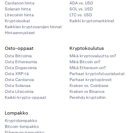
Cardanon hinta
ADA vs. USD
Solanan hinta
SOL vs. USD
Litecoinin hinta
LTC vs. USD
Kryptoluokat
Kaikki kryptomarkkinat
Kaikkien kryptovarojen hinnat
Hintaennusteet
Osto-oppaat
Kryptokoulutus
Osta Bitcoinia
Mikä kryptovaluutta on?
Osta Ethereumia
Mikä Bitcoin on?
Osta Dogecoinia
Mikä Ethereum on?
Osta XRP:tä
Parhaat kryptofutuurialustat
Osta Cardanoa
Parhaat kryptopörssit
Osta Solanaa
Kraken vs. Coinbase
Osta Litecoinia
Kraken vs Binance
Kaikki krypto-oppaat
Perehdy kryptoihin
Lompakko
Kryptolompakko
Bitcoin-lompakko
Ethereum-lompakko