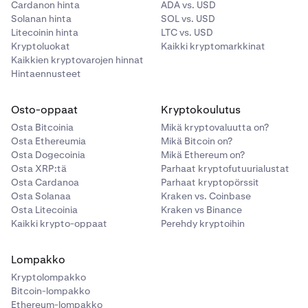
Cardanon hinta
ADA vs. USD
Solanan hinta
SOL vs. USD
Litecoinin hinta
LTC vs. USD
Kryptoluokat
Kaikki kryptomarkkinat
Kaikkien kryptovarojen hinnat
Hintaennusteet
Osto-oppaat
Kryptokoulutus
Osta Bitcoinia
Mikä kryptovaluutta on?
Osta Ethereumia
Mikä Bitcoin on?
Osta Dogecoinia
Mikä Ethereum on?
Osta XRP:tä
Parhaat kryptofutuurialustat
Osta Cardanoa
Parhaat kryptopörssit
Osta Solanaa
Kraken vs. Coinbase
Osta Litecoinia
Kraken vs Binance
Kaikki krypto-oppaat
Perehdy kryptoihin
Lompakko
Kryptolompakko
Bitcoin-lompakko
Ethereum-lompakko