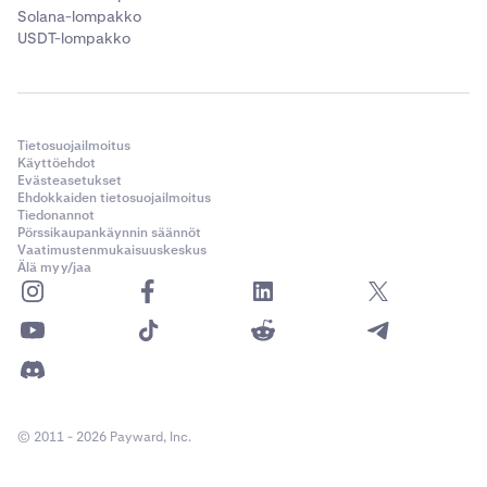
Solana-lompakko
USDT-lompakko
Tietosuojailmoitus
Käyttöehdot
Evästeasetukset
Ehdokkaiden tietosuojailmoitus
Tiedonannot
Pörssikaupankäynnin säännöt
Vaatimustenmukaisuuskeskus
Älä myy/jaa
© 2011 - 2026 Payward, Inc.