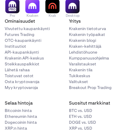
Pro
Kraken
Krak
Desktop
Ominaisuudet
Yritys
Vivutettu kaupankäynti
Krakenin tietoturva
Futures Trading
Krakenin työpaikat
OTC-kaupankäynti
Krakenin blogi
Instituutiot
Kraken-kehittäjä
API-kaupankäynti
Lehdistöhuone
Krakenin API-keskus
Kumppanuusohjelma
Steikkauspalkkiot
Varalistaukset
Lähetä rahaa
Krakenin tila
Toistuvat ostot
Tukikeskus
Osta kryptovaroja
Valitukset
Myy kryptovaroja
Breakout Prop Trading
Selaa hintoja
Suositut markkinat
Bitcoinin hinta
BTC vs. USD
Ethereumin hinta
ETH vs. USD
Dogecoinin hinta
DOGE vs. USD
XRP:n hinta
XRP vs. USD