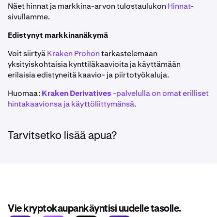
Näet hinnat ja markkina-arvon tulostaulukon
Hinnat
-
sivullamme.
Edistynyt markkinanäkymä
Voit siirtyä
Kraken Prohon
tarkastelemaan
yksityiskohtaisia kynttiläkaavioita ja käyttämään
erilaisia edistyneitä kaavio- ja piirtotyökaluja.
Huomaa:
Kraken Derivatives
-palvelulla on omat erilliset
hintakaavionsa ja käyttöliittymänsä
.
Tarvitsetko lisää apua?
Vie kryptokaupankäyntisi uudelle tasolle.