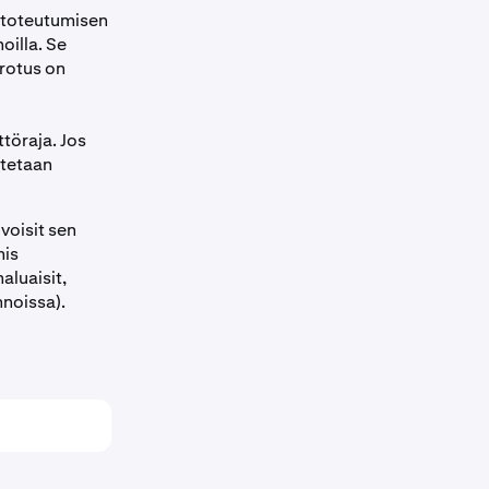
 toteutumisen
oilla. Se
erotus on
töraja. Jos
utetaan
voisit sen
mis
aluaisit,
nnoissa).