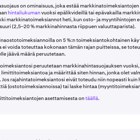
suojaus on ominaisuus, joka estää markkinatoimeksiantojen
aan
hintaliukuman
vuoksi epälikvideillä tai epävakailla markkin
kki markkinatoimeksiannot heti, kun osto- ja myyntihintojen 
 suuri (2,5–20 % markkinahinnasta riippuen valuuttaparista).
inaostotoimeksiannoilla on 5 %:n toimeksiantokohtainen käyt
 ei voida toteuttaa kokonaan tämän rajan puitteissa, se tote
ljelle jäävä määrä peruutetaan.
oimeksiantosi peruutetaan markkinahintasuojauksen vuoksi, 
 limittitoimeksiantoa ja määrittää siten hinnan, jonka olet val
os rajahintatoimeksiantosi eivät toteudu niin nopeasti kuin h
ttiä (ostotoimeksiannoissa) tai laske hintaa (myyntitoimeksia
imittitoimeksiantojen asettamisesta on
täällä
.