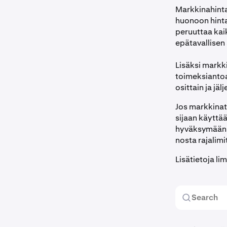
Markkinahinta
huonoon hint
peruuttaa kai
epätavallisen
Lisäksi markk
toimeksiantoa
osittain ja jä
Jos markkinat
sijaan käyttää
hyväksymään. J
nosta rajalimi
Lisätietoja l