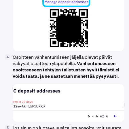
Osoitteen vanhentumiseen jäljellä olevat päivät
4
näkyvät osoitteen yläpuolella.
Vanhentuneeseen
osoitteeseen tehtyjen talletusten hyvittämistä ei
voida taata, ja ne saatetaan menettää pysyvästi.
Jos sinun on luotava uusi talletusosoite, voit seurata
5