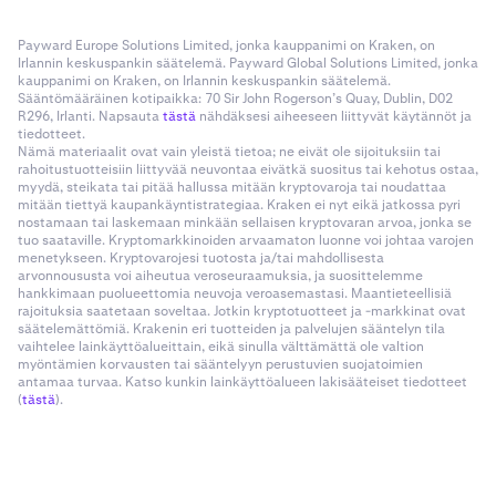
Payward Europe Solutions Limited, jonka kauppanimi on Kraken, on
Irlannin keskuspankin säätelemä. Payward Global Solutions Limited, jonka
kauppanimi on Kraken, on Irlannin keskuspankin säätelemä.
Sääntömääräinen kotipaikka: 70 Sir John Rogerson’s Quay, Dublin, D02
R296, Irlanti. Napsauta
tästä
nähdäksesi aiheeseen liittyvät käytännöt ja
tiedotteet.
Nämä materiaalit ovat vain yleistä tietoa; ne eivät ole sijoituksiin tai
rahoitustuotteisiin liittyvää neuvontaa eivätkä suositus tai kehotus ostaa,
myydä, steikata tai pitää hallussa mitään kryptovaroja tai noudattaa
mitään tiettyä kaupankäyntistrategiaa. Kraken ei nyt eikä jatkossa pyri
nostamaan tai laskemaan minkään sellaisen kryptovaran arvoa, jonka se
tuo saataville. Kryptomarkkinoiden arvaamaton luonne voi johtaa varojen
menetykseen. Kryptovarojesi tuotosta ja/tai mahdollisesta
arvonnoususta voi aiheutua veroseuraamuksia, ja suosittelemme
hankkimaan puolueettomia neuvoja veroasemastasi. Maantieteellisiä
rajoituksia saatetaan soveltaa. Jotkin kryptotuotteet ja -markkinat ovat
säätelemättömiä. Krakenin eri tuotteiden ja palvelujen sääntelyn tila
vaihtelee lainkäyttöalueittain, eikä sinulla välttämättä ole valtion
myöntämien korvausten tai sääntelyyn perustuvien suojatoimien
antamaa turvaa. Katso kunkin lainkäyttöalueen lakisääteiset tiedotteet
(
tästä
).