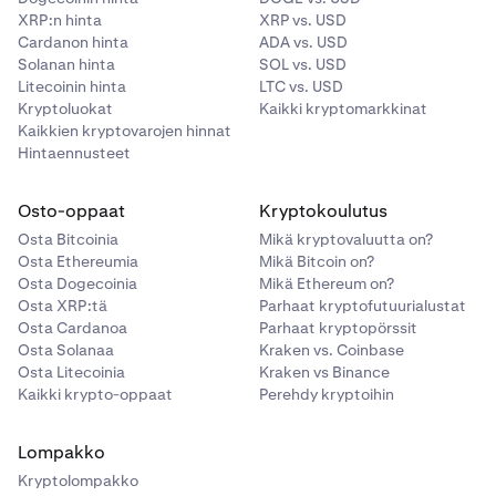
XRP:n hinta
XRP vs. USD
Cardanon hinta
ADA vs. USD
Solanan hinta
SOL vs. USD
Litecoinin hinta
LTC vs. USD
Kryptoluokat
Kaikki kryptomarkkinat
Kaikkien kryptovarojen hinnat
Hintaennusteet
Osto-oppaat
Kryptokoulutus
Osta Bitcoinia
Mikä kryptovaluutta on?
Osta Ethereumia
Mikä Bitcoin on?
Osta Dogecoinia
Mikä Ethereum on?
Osta XRP:tä
Parhaat kryptofutuurialustat
Osta Cardanoa
Parhaat kryptopörssit
Osta Solanaa
Kraken vs. Coinbase
Osta Litecoinia
Kraken vs Binance
Kaikki krypto-oppaat
Perehdy kryptoihin
Lompakko
Kryptolompakko