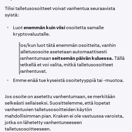
Tilisi talletusosoitteet voivat vanhentua seuraavista
syistä:
•
Luot
enemmän kuin viisi
osoitetta samalle
kryptovaluutalle.
Jos/kun luot tätä enemmän osoitteita, vanhin
talletusosoite asetetaan automaattisesti
vanhentumaan
seitsemän päivän kuluessa.
Tällä
hetkellä et voi valita, mitkä talletusosoitteet
vanhentuvat.
•
Emme enää tue kyseistä osoitetyyppiä tai -muotoa.
Jos osoite on asetettu vanhentumaan, se merkitään
selkeästi sellaiseksi. Suosittelemme, että lopetat
vanhentuvien talletusosoitteiden käytön
mahdollisimman pian. Kraken ei ole vastuussa varoista,
jotka on lähetetty vanhentuneeseen
talletusosoitteeseen.