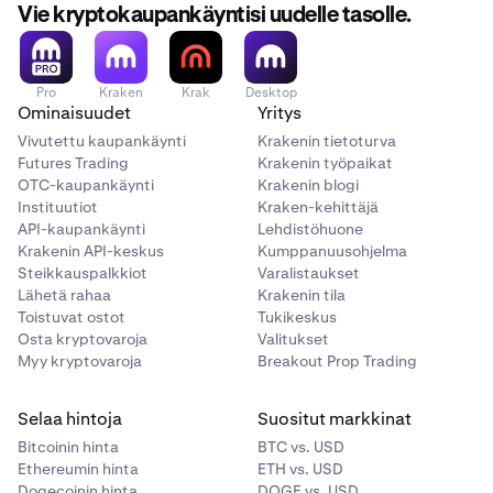
Vie kryptokaupankäyntisi uudelle tasolle.
Pro
Kraken
Krak
Desktop
Ominaisuudet
Yritys
Vivutettu kaupankäynti
Krakenin tietoturva
Futures Trading
Krakenin työpaikat
OTC-kaupankäynti
Krakenin blogi
Instituutiot
Kraken-kehittäjä
API-kaupankäynti
Lehdistöhuone
Krakenin API-keskus
Kumppanuusohjelma
Steikkauspalkkiot
Varalistaukset
Lähetä rahaa
Krakenin tila
Toistuvat ostot
Tukikeskus
Osta kryptovaroja
Valitukset
Myy kryptovaroja
Breakout Prop Trading
Selaa hintoja
Suositut markkinat
Bitcoinin hinta
BTC vs. USD
Ethereumin hinta
ETH vs. USD
Dogecoinin hinta
DOGE vs. USD