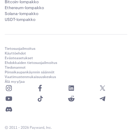
Bitcoin-lompakko
Ethereum-lompakko
Solana-lompakko
USDT-lompakko
Tietosuojailmoitus
Käyttöehdot
Evästeasetukset
Ehdokkaiden tietosuojailmoitus
Tiedonannot
Pörssikaupankäynnin säännöt
Vaatimustenmukaisuuskeskus
Älä myy/jaa
© 2011 - 2026 Payward, Inc.