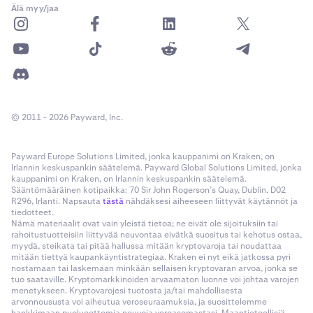
Älä myy/jaa
© 2011 - 2026 Payward, Inc.
Payward Europe Solutions Limited, jonka kauppanimi on Kraken, on
Irlannin keskuspankin säätelemä. Payward Global Solutions Limited, jonka
kauppanimi on Kraken, on Irlannin keskuspankin säätelemä.
Sääntömääräinen kotipaikka: 70 Sir John Rogerson’s Quay, Dublin, D02
R296, Irlanti. Napsauta
tästä
nähdäksesi aiheeseen liittyvät käytännöt ja
tiedotteet.
Nämä materiaalit ovat vain yleistä tietoa; ne eivät ole sijoituksiin tai
rahoitustuotteisiin liittyvää neuvontaa eivätkä suositus tai kehotus ostaa,
myydä, steikata tai pitää hallussa mitään kryptovaroja tai noudattaa
mitään tiettyä kaupankäyntistrategiaa. Kraken ei nyt eikä jatkossa pyri
nostamaan tai laskemaan minkään sellaisen kryptovaran arvoa, jonka se
tuo saataville. Kryptomarkkinoiden arvaamaton luonne voi johtaa varojen
menetykseen. Kryptovarojesi tuotosta ja/tai mahdollisesta
arvonnoususta voi aiheutua veroseuraamuksia, ja suosittelemme