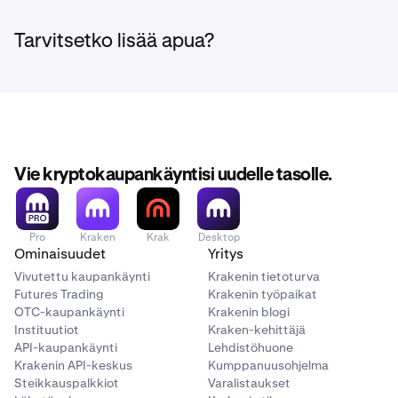
Tarvitsetko lisää apua?
Vie kryptokaupankäyntisi uudelle tasolle.
Pro
Kraken
Krak
Desktop
Ominaisuudet
Yritys
Vivutettu kaupankäynti
Krakenin tietoturva
Futures Trading
Krakenin työpaikat
OTC-kaupankäynti
Krakenin blogi
Instituutiot
Kraken-kehittäjä
API-kaupankäynti
Lehdistöhuone
Krakenin API-keskus
Kumppanuusohjelma
Steikkauspalkkiot
Varalistaukset