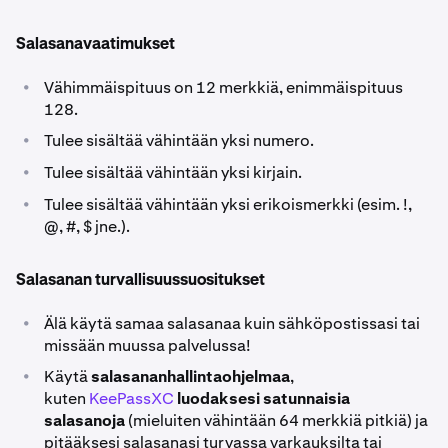
Salasanavaatimukset
•
Vähimmäispituus on 12 merkkiä, enimmäispituus
128.
•
Tulee sisältää vähintään yksi numero.
•
Tulee sisältää vähintään yksi kirjain.
•
Tulee sisältää vähintään yksi erikoismerkki (esim. !,
@, #, $ jne.).
Salasanan turvallisuussuositukset
•
Älä käytä samaa salasanaa kuin sähköpostissasi tai
missään muussa palvelussa!
•
Käytä
salasananhallintaohjelmaa
,
kuten
KeePassXC
luodaksesi satunnaisia
salasanoja
(mieluiten vähintään 64 merkkiä pitkiä) ja
pitääksesi salasanasi turvassa varkauksilta tai