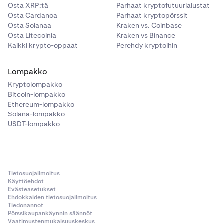
Osta XRP:tä
Parhaat kryptofutuurialustat
Osta Cardanoa
Parhaat kryptopörssit
Osta Solanaa
Kraken vs. Coinbase
Osta Litecoinia
Kraken vs Binance
Kaikki krypto-oppaat
Perehdy kryptoihin
Lompakko
Kryptolompakko
Bitcoin-lompakko
Ethereum-lompakko
Solana-lompakko
USDT-lompakko
Tietosuojailmoitus
Käyttöehdot
Evästeasetukset
Ehdokkaiden tietosuojailmoitus
Tiedonannot
Pörssikaupankäynnin säännöt
Vaatimustenmukaisuuskeskus