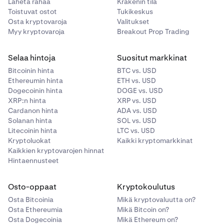
Lähetä rahaa
Krakenin tila
Toistuvat ostot
Tukikeskus
Osta kryptovaroja
Valitukset
Myy kryptovaroja
Breakout Prop Trading
Selaa hintoja
Suositut markkinat
Bitcoinin hinta
BTC vs. USD
Ethereumin hinta
ETH vs. USD
Dogecoinin hinta
DOGE vs. USD
XRP:n hinta
XRP vs. USD
Cardanon hinta
ADA vs. USD
Solanan hinta
SOL vs. USD
Litecoinin hinta
LTC vs. USD
Kryptoluokat
Kaikki kryptomarkkinat
Kaikkien kryptovarojen hinnat
Hintaennusteet
Osto-oppaat
Kryptokoulutus
Osta Bitcoinia
Mikä kryptovaluutta on?
Osta Ethereumia
Mikä Bitcoin on?
Osta Dogecoinia
Mikä Ethereum on?