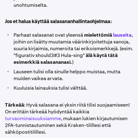
unohtumiselta.
Jos et halua käyttää salasananhallintaohjelmaa:
•
Parhaat salasanat ovat yleensä
mielettömiä
lauseita
,
joihin on lisätty muutamia väärinkirjoitettuja sanoja,
suuria kirjaimia, numeroita tai erikoismerkkejä. (esim.
"figurativ should3#3 Hula-sing"
älä käytä tätä
esimerkkiä salasananasi.
)
•
Lauseen tulisi olla sinulle helppo muistaa, mutta
muiden vaikea arvata.
•
Kuuluisia lainauksia tulisi välttää.
Tärkeää
: Hyvä salasana ei yksin riitä tilisi suojaamiseen!
On erittäin tärkeää hyödyntää kaikkia
turvaominaisuuksiamme
, mukaan lukien kirjautumisen
2FA-tunnistautuminen sekä Kraken-tilillesi että
sähköpostitilillesi.