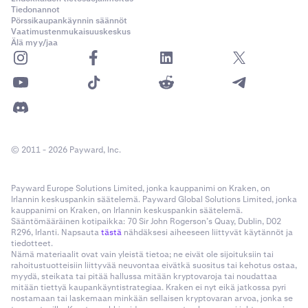
Tiedonannot
Pörssikaupankäynnin säännöt
Vaatimustenmukaisuuskeskus
Älä myy/jaa
© 2011 - 2026 Payward, Inc.
Payward Europe Solutions Limited, jonka kauppanimi on Kraken, on
Irlannin keskuspankin säätelemä. Payward Global Solutions Limited, jonka
kauppanimi on Kraken, on Irlannin keskuspankin säätelemä.
Sääntömääräinen kotipaikka: 70 Sir John Rogerson’s Quay, Dublin, D02
R296, Irlanti. Napsauta
tästä
nähdäksesi aiheeseen liittyvät käytännöt ja
tiedotteet.
Nämä materiaalit ovat vain yleistä tietoa; ne eivät ole sijoituksiin tai
rahoitustuotteisiin liittyvää neuvontaa eivätkä suositus tai kehotus ostaa,
myydä, steikata tai pitää hallussa mitään kryptovaroja tai noudattaa
mitään tiettyä kaupankäyntistrategiaa. Kraken ei nyt eikä jatkossa pyri
nostamaan tai laskemaan minkään sellaisen kryptovaran arvoa, jonka se