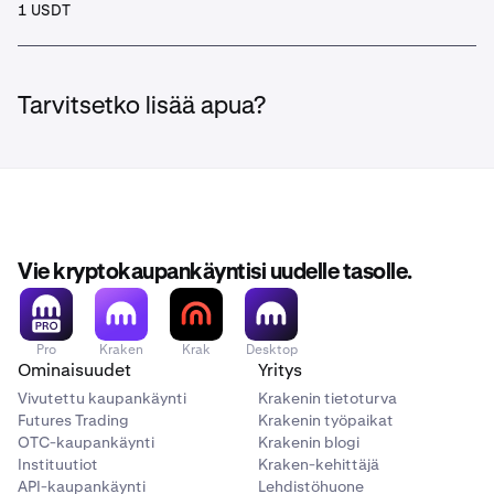
1 USDT
Tarvitsetko lisää apua?
Vie kryptokaupankäyntisi uudelle tasolle.
Pro
Kraken
Krak
Desktop
Ominaisuudet
Yritys
Vivutettu kaupankäynti
Krakenin tietoturva
Futures Trading
Krakenin työpaikat
OTC-kaupankäynti
Krakenin blogi
Instituutiot
Kraken-kehittäjä
API-kaupankäynti
Lehdistöhuone