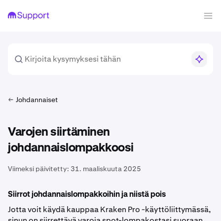
Johdannaiset
Varojen siirtäminen
johdannaislompakkoosi
Viimeksi päivitetty:
31. maaliskuuta 2025
Siirrot johdannaislompakkoihin ja niistä pois
Jotta voit käydä kauppaa Kraken Pro -käyttöliittymässä,
sinun on siirrettävä varoja spot-lompakostasi suoraan