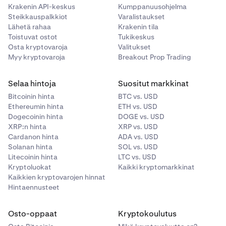
Krakenin API-keskus
Kumppanuusohjelma
Steikkauspalkkiot
Varalistaukset
Lähetä rahaa
Krakenin tila
Toistuvat ostot
Tukikeskus
Osta kryptovaroja
Valitukset
Myy kryptovaroja
Breakout Prop Trading
Selaa hintoja
Suositut markkinat
Bitcoinin hinta
BTC vs. USD
Ethereumin hinta
ETH vs. USD
Dogecoinin hinta
DOGE vs. USD
XRP:n hinta
XRP vs. USD
Cardanon hinta
ADA vs. USD
Solanan hinta
SOL vs. USD
Litecoinin hinta
LTC vs. USD
Kryptoluokat
Kaikki kryptomarkkinat
Kaikkien kryptovarojen hinnat
Hintaennusteet
Osto-oppaat
Kryptokoulutus