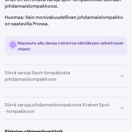
johdannaislompakkoosi.
Huomaa: Vain monivakuudellinen johdannaislompakko
on saatavilla Prossa.
Napsauta alla olevaa toimintoa nähdäksesi vaiheittaiset
ohjeet:
Siirrä varoja Spot-lompakosta
johdannaislompakkoon
Siirry
Portfolio
-välilehdelle ja napsauta sitten
1
Derivatives
.
Siirrä varoja johdannaislompakosta Kraken Spot
-lompakkoon
Napsauta ”Siirrä johdannaisiin” -painiketta.
2
Valitse valuutta, jonka haluat siirtää, ja syötä sitten
3
•
Siirry
Portfolio
-välilehdelle ja napsauta sitten
siirrettävä summa. Varmista, että se täyttää