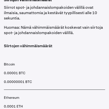
Siirtojen vähimmäismäärät
Derivatives
.
vähimmäisvaatimuksemme
.
Siirrot spot- ja johdannaislompakoiden välillä ovat
•
Napsauta ”Siirrä Spotiin” -painiketta
ilmaisia, saumattomia ja kestävät tyypillisesti alle 10
Napsauta ”Esikatsele siirtoa” tarkistaaksesi siirron
4
sekuntia.
tiedot ja napsauta sitten ”Vahvista siirto”.
•
Valitse valuutta, jonka haluat siirtää, ja syötä sitten
siirrettävä summa. Varmista, että se täyttää
Huomaa: Nämä vähimmäismäärät koskevat vain siirtoja
vähimmäisvaatimuksemme
.
Kun lähetys on tehty, näet vihreän ilmoituksen näytön
spot- ja johdannaislompakoiden välillä.
5
oikeassa alakulmassa siirron tiedoilla.
•
Napsauta ”Esikatsele siirtoa” tarkistaaksesi siirron
Siirtojen vähimmäismäärät
tiedot ja napsauta sitten ”Vahvista siirto”.
•
Muutaman sekunnin kuluttua varasi ovat
•
Kun lähetys on tehty, näet ponnahdusikkunan ja
johdannaislompakossasi ja olet valmis aloittamaan
Bitcoin
muutaman sekunnin kuluttua varasi ovat Spot-
kaupankäynnin.
lompakossasi.
0.00001 BTC
0.00000001 BTC
Ethereum
0.0001 ETH