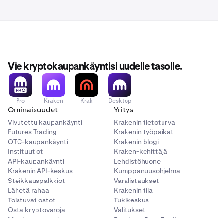
Vie kryptokaupankäyntisi uudelle tasolle.
Pro
Kraken
Krak
Desktop
Ominaisuudet
Yritys
Vivutettu kaupankäynti
Krakenin tietoturva
Futures Trading
Krakenin työpaikat
OTC-kaupankäynti
Krakenin blogi
Instituutiot
Kraken-kehittäjä
API-kaupankäynti
Lehdistöhuone
Krakenin API-keskus
Kumppanuusohjelma
Steikkauspalkkiot
Varalistaukset
Lähetä rahaa
Krakenin tila
Toistuvat ostot
Tukikeskus
Osta kryptovaroja
Valitukset