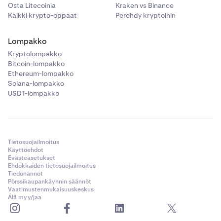
Osta Litecoinia
Kraken vs Binance
Kaikki krypto-oppaat
Perehdy kryptoihin
Lompakko
Kryptolompakko
Bitcoin-lompakko
Ethereum-lompakko
Solana-lompakko
USDT-lompakko
Tietosuojailmoitus
Käyttöehdot
Evästeasetukset
Ehdokkaiden tietosuojailmoitus
Tiedonannot
Pörssikaupankäynnin säännöt
Vaatimustenmukaisuuskeskus
Älä myy/jaa