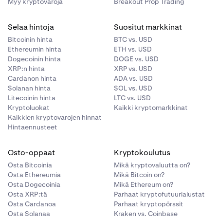
Myy kryptovaroja
Breakout Prop Trading
Selaa hintoja
Suositut markkinat
Bitcoinin hinta
BTC vs. USD
Ethereumin hinta
ETH vs. USD
Dogecoinin hinta
DOGE vs. USD
XRP:n hinta
XRP vs. USD
Cardanon hinta
ADA vs. USD
Solanan hinta
SOL vs. USD
Litecoinin hinta
LTC vs. USD
Kryptoluokat
Kaikki kryptomarkkinat
Kaikkien kryptovarojen hinnat
Hintaennusteet
Osto-oppaat
Kryptokoulutus
Osta Bitcoinia
Mikä kryptovaluutta on?
Osta Ethereumia
Mikä Bitcoin on?
Osta Dogecoinia
Mikä Ethereum on?
Osta XRP:tä
Parhaat kryptofutuurialustat
Osta Cardanoa
Parhaat kryptopörssit
Osta Solanaa
Kraken vs. Coinbase