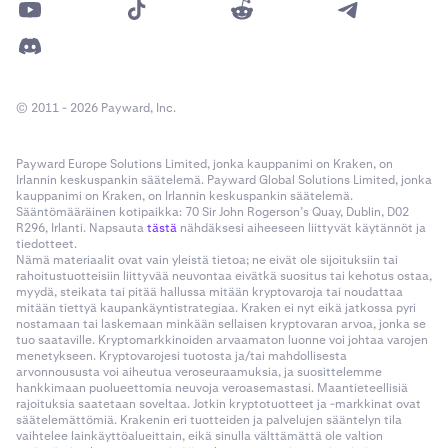
© 2011 - 2026 Payward, Inc.
Payward Europe Solutions Limited, jonka kauppanimi on Kraken, on
Irlannin keskuspankin säätelemä. Payward Global Solutions Limited, jonka
kauppanimi on Kraken, on Irlannin keskuspankin säätelemä.
Sääntömääräinen kotipaikka: 70 Sir John Rogerson’s Quay, Dublin, D02
R296, Irlanti. Napsauta
tästä
nähdäksesi aiheeseen liittyvät käytännöt ja
tiedotteet.
Nämä materiaalit ovat vain yleistä tietoa; ne eivät ole sijoituksiin tai
rahoitustuotteisiin liittyvää neuvontaa eivätkä suositus tai kehotus ostaa,
myydä, steikata tai pitää hallussa mitään kryptovaroja tai noudattaa
mitään tiettyä kaupankäyntistrategiaa. Kraken ei nyt eikä jatkossa pyri
nostamaan tai laskemaan minkään sellaisen kryptovaran arvoa, jonka se
tuo saataville. Kryptomarkkinoiden arvaamaton luonne voi johtaa varojen
menetykseen. Kryptovarojesi tuotosta ja/tai mahdollisesta
arvonnoususta voi aiheutua veroseuraamuksia, ja suosittelemme
hankkimaan puolueettomia neuvoja veroasemastasi. Maantieteellisiä
rajoituksia saatetaan soveltaa. Jotkin kryptotuotteet ja -markkinat ovat
säätelemättömiä. Krakenin eri tuotteiden ja palvelujen sääntelyn tila
vaihtelee lainkäyttöalueittain, eikä sinulla välttämättä ole valtion