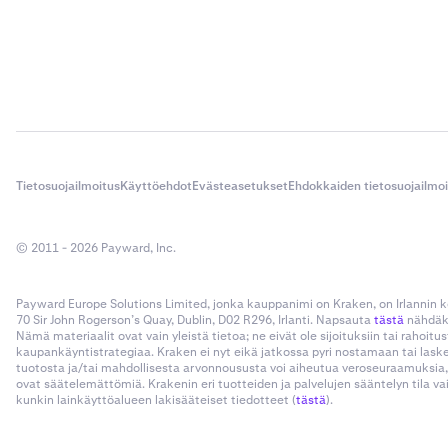
Tietosuojailmoitus
Käyttöehdot
Evästeasetukset
Ehdokkaiden tietosuojailmo
© 2011 - 2026 Payward, Inc.
Payward Europe Solutions Limited, jonka kauppanimi on Kraken, on Irlannin
70 Sir John Rogerson’s Quay, Dublin, D02 R296, Irlanti. Napsauta
tästä
nähdäks
Nämä materiaalit ovat vain yleistä tietoa; ne eivät ole sijoituksiin tai rahoi
kaupankäyntistrategiaa. Kraken ei nyt eikä jatkossa pyri nostamaan tai las
tuotosta ja/tai mahdollisesta arvonnoususta voi aiheutua veroseuraamuksia,
ovat säätelemättömiä. Krakenin eri tuotteiden ja palvelujen sääntelyn tila v
kunkin lainkäyttöalueen lakisääteiset tiedotteet (
tästä
).