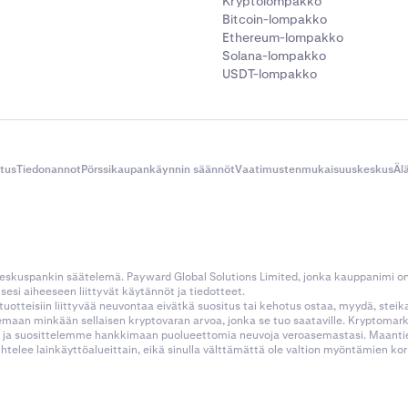
Kryptolompakko
Bitcoin-lompakko
Ethereum-lompakko
Solana-lompakko
USDT-lompakko
itus
Tiedonannot
Pörssikaupankäynnin säännöt
Vaatimustenmukaisuuskeskus
Äl
 keskuspankin säätelemä. Payward Global Solutions Limited, jonka kauppanimi o
esi aiheeseen liittyvät käytännöt ja tiedotteet.
tustuotteisiin liittyvää neuvontaa eivätkä suositus tai kehotus ostaa, myydä, stei
kemaan minkään sellaisen kryptovaran arvoa, jonka se tuo saataville. Kryptoma
 ja suosittelemme hankkimaan puolueettomia neuvoja veroasemastasi. Maantietee
aihtelee lainkäyttöalueittain, eikä sinulla välttämättä ole valtion myöntämien 