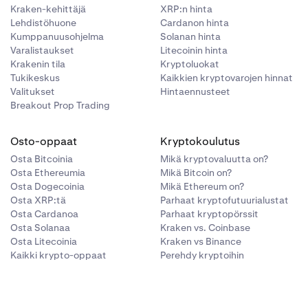
Kraken-kehittäjä
XRP:n hinta
Lehdistöhuone
Cardanon hinta
Kumppanuusohjelma
Solanan hinta
Varalistaukset
Litecoinin hinta
Krakenin tila
Kryptoluokat
Tukikeskus
Kaikkien kryptovarojen hinnat
Valitukset
Hintaennusteet
Breakout Prop Trading
Osto-oppaat
Kryptokoulutus
Osta Bitcoinia
Mikä kryptovaluutta on?
Osta Ethereumia
Mikä Bitcoin on?
Osta Dogecoinia
Mikä Ethereum on?
Osta XRP:tä
Parhaat kryptofutuurialustat
Osta Cardanoa
Parhaat kryptopörssit
Osta Solanaa
Kraken vs. Coinbase
Osta Litecoinia
Kraken vs Binance
Kaikki krypto-oppaat
Perehdy kryptoihin