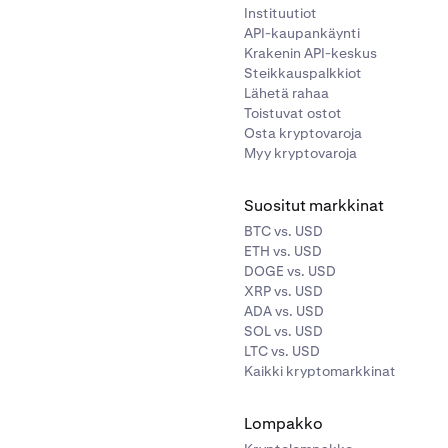
Instituutiot
API-kaupankäynti
Krakenin API-keskus
Steikkauspalkkiot
Lähetä rahaa
Toistuvat ostot
Osta kryptovaroja
Myy kryptovaroja
Suositut markkinat
BTC vs. USD
ETH vs. USD
DOGE vs. USD
XRP vs. USD
ADA vs. USD
SOL vs. USD
LTC vs. USD
Kaikki kryptomarkkinat
Lompakko