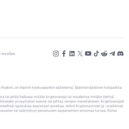
ä myy/jaa
n Kraken, on Irlannin keskuspankin säätelemä. Sääntömääräinen kotipaikka:
kata tai pitää hallussa mitään kryptovaroja tai noudattaa mitään tiettyä
rkkinoiden arvaamaton luonne voi johtaa varojen menetykseen. Kryptovarojesi
llisiä rajoituksia saatetaan soveltaa. Jotkin kryptotuotteet ja -markkinat
korvausten tai sääntelyyn perustuvien suojatoimien antamaa turvaa. Katso