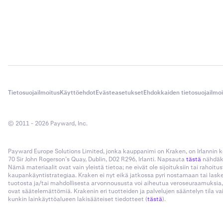
Tietosuojailmoitus
Käyttöehdot
Evästeasetukset
Ehdokkaiden tietosuojailmo
© 2011 - 2026 Payward, Inc.
Payward Europe Solutions Limited, jonka kauppanimi on Kraken, on Irlannin
70 Sir John Rogerson’s Quay, Dublin, D02 R296, Irlanti. Napsauta
tästä
nähdäks
Nämä materiaalit ovat vain yleistä tietoa; ne eivät ole sijoituksiin tai rahoi
kaupankäyntistrategiaa. Kraken ei nyt eikä jatkossa pyri nostamaan tai las
tuotosta ja/tai mahdollisesta arvonnoususta voi aiheutua veroseuraamuksia,
ovat säätelemättömiä. Krakenin eri tuotteiden ja palvelujen sääntelyn tila v
kunkin lainkäyttöalueen lakisääteiset tiedotteet (
tästä
).