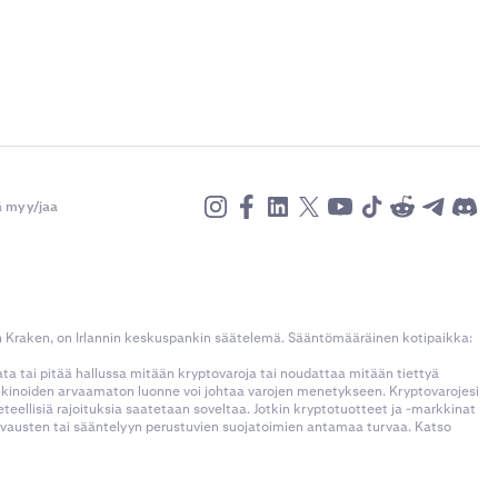
ä myy/jaa
n Kraken, on Irlannin keskuspankin säätelemä. Sääntömääräinen kotipaikka:
kata tai pitää hallussa mitään kryptovaroja tai noudattaa mitään tiettyä
rkkinoiden arvaamaton luonne voi johtaa varojen menetykseen. Kryptovarojesi
llisiä rajoituksia saatetaan soveltaa. Jotkin kryptotuotteet ja -markkinat
korvausten tai sääntelyyn perustuvien suojatoimien antamaa turvaa. Katso