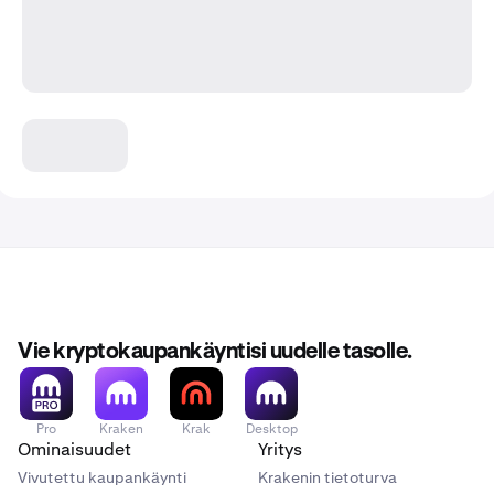
Vie kryptokaupankäyntisi uudelle tasolle.
Pro
Kraken
Krak
Desktop
Ominaisuudet
Yritys
Vivutettu kaupankäynti
Krakenin tietoturva