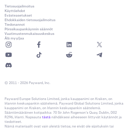
Tietosuojailmoitus
Käyttöehdot
Evästeasetukset
Ehdokkaiden tietosuojailmoitus
Tiedonannot
Pörssikaupankäynnin säännöt
Vaatimustenmukaisuuskeskus
Älä myy/jaa
© 2011 - 2026 Payward, Inc.
Payward Europe Solutions Limited, jonka kauppanimi on Kraken, on
Irlannin keskuspankin säätelemä. Payward Global Solutions Limited, jonka
kauppanimi on Kraken, on Irlannin keskuspankin säätelemä.
Sääntömääräinen kotipaikka: 70 Sir John Rogerson’s Quay, Dublin, D02
R296, Irlanti. Napsauta
tästä
nähdäksesi aiheeseen liittyvät käytännöt ja
tiedotteet.
Nämä materiaalit ovat vain yleistä tietoa; ne eivät ole sijoituksiin tai