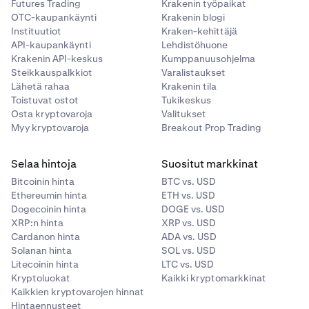
Futures Trading
Krakenin työpaikat
OTC-kaupankäynti
Krakenin blogi
Instituutiot
Kraken-kehittäjä
API-kaupankäynti
Lehdistöhuone
Krakenin API-keskus
Kumppanuusohjelma
Steikkauspalkkiot
Varalistaukset
Lähetä rahaa
Krakenin tila
Toistuvat ostot
Tukikeskus
Osta kryptovaroja
Valitukset
Myy kryptovaroja
Breakout Prop Trading
Selaa hintoja
Suositut markkinat
Bitcoinin hinta
BTC vs. USD
Ethereumin hinta
ETH vs. USD
Dogecoinin hinta
DOGE vs. USD
XRP:n hinta
XRP vs. USD
Cardanon hinta
ADA vs. USD
Solanan hinta
SOL vs. USD
Litecoinin hinta
LTC vs. USD
Kryptoluokat
Kaikki kryptomarkkinat
Kaikkien kryptovarojen hinnat
Hintaennusteet