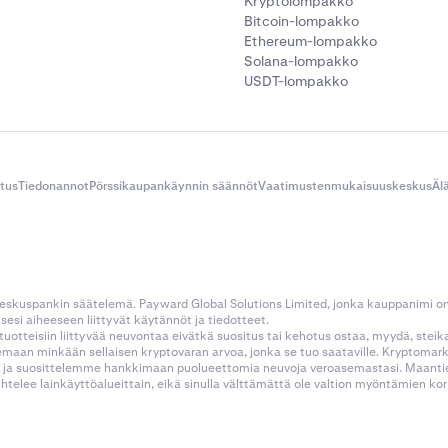
Kryptolompakko
Bitcoin-lompakko
Ethereum-lompakko
Solana-lompakko
USDT-lompakko
itus
Tiedonannot
Pörssikaupankäynnin säännöt
Vaatimustenmukaisuuskeskus
Äl
 keskuspankin säätelemä. Payward Global Solutions Limited, jonka kauppanimi o
esi aiheeseen liittyvät käytännöt ja tiedotteet.
tustuotteisiin liittyvää neuvontaa eivätkä suositus tai kehotus ostaa, myydä, stei
kemaan minkään sellaisen kryptovaran arvoa, jonka se tuo saataville. Kryptoma
 ja suosittelemme hankkimaan puolueettomia neuvoja veroasemastasi. Maantietee
aihtelee lainkäyttöalueittain, eikä sinulla välttämättä ole valtion myöntämien 