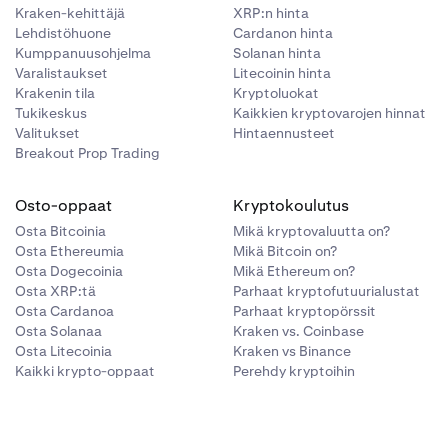
Kraken-kehittäjä
XRP:n hinta
Lehdistöhuone
Cardanon hinta
Kumppanuusohjelma
Solanan hinta
Varalistaukset
Litecoinin hinta
Krakenin tila
Kryptoluokat
Tukikeskus
Kaikkien kryptovarojen hinnat
Valitukset
Hintaennusteet
Breakout Prop Trading
Osto-oppaat
Kryptokoulutus
Osta Bitcoinia
Mikä kryptovaluutta on?
Osta Ethereumia
Mikä Bitcoin on?
Osta Dogecoinia
Mikä Ethereum on?
Osta XRP:tä
Parhaat kryptofutuurialustat
Osta Cardanoa
Parhaat kryptopörssit
Osta Solanaa
Kraken vs. Coinbase
Osta Litecoinia
Kraken vs Binance
Kaikki krypto-oppaat
Perehdy kryptoihin