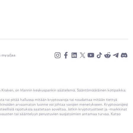
ä myy/jaa
n Kraken, on Irlannin keskuspankin säätelemä. Sääntömääräinen kotipaikka:
kata tai pitää hallussa mitään kryptovaroja tai noudattaa mitään tiettyä
rkkinoiden arvaamaton luonne voi johtaa varojen menetykseen. Kryptovarojesi
llisiä rajoituksia saatetaan soveltaa. Jotkin kryptotuotteet ja -markkinat
korvausten tai sääntelyyn perustuvien suojatoimien antamaa turvaa. Katso