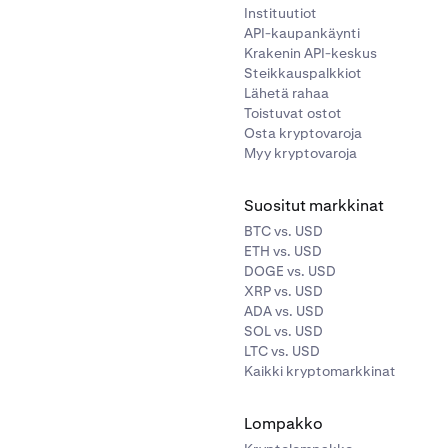
Instituutiot
API-kaupankäynti
Krakenin API-keskus
Steikkauspalkkiot
Lähetä rahaa
Toistuvat ostot
Osta kryptovaroja
Myy kryptovaroja
Suositut markkinat
BTC vs. USD
ETH vs. USD
DOGE vs. USD
XRP vs. USD
ADA vs. USD
SOL vs. USD
LTC vs. USD
Kaikki kryptomarkkinat
Lompakko