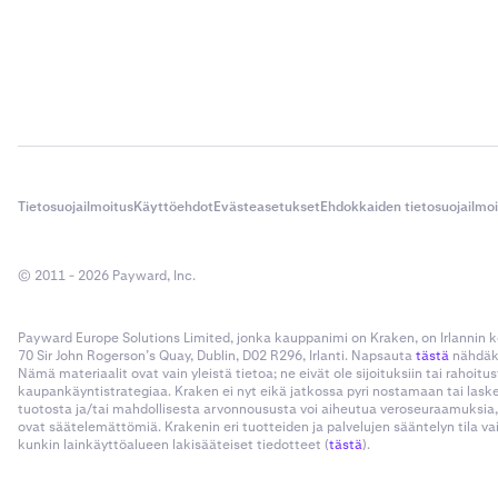
Tietosuojailmoitus
Käyttöehdot
Evästeasetukset
Ehdokkaiden tietosuojailmo
© 2011 - 2026 Payward, Inc.
Payward Europe Solutions Limited, jonka kauppanimi on Kraken, on Irlannin
70 Sir John Rogerson’s Quay, Dublin, D02 R296, Irlanti. Napsauta
tästä
nähdäks
Nämä materiaalit ovat vain yleistä tietoa; ne eivät ole sijoituksiin tai rahoi
kaupankäyntistrategiaa. Kraken ei nyt eikä jatkossa pyri nostamaan tai las
tuotosta ja/tai mahdollisesta arvonnoususta voi aiheutua veroseuraamuksia,
ovat säätelemättömiä. Krakenin eri tuotteiden ja palvelujen sääntelyn tila v
kunkin lainkäyttöalueen lakisääteiset tiedotteet (
tästä
).