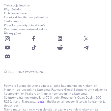
Tietosuojailmoitus
Käyttöehdot
Evästeasetukset
Ehdokkaiden tietosuojailmoitus
Tiedonannot
Pörssikaupankäynnin säännöt
Vaatimustenmukaisuuskeskus
Älä myy/jaa
© 2011 - 2026 Payward, Inc.
Payward Europe Solutions Limited, jonka kauppanimi on Kraken, on
Irlannin keskuspankin säätelemä. Payward Global Solutions Limited, jonka
kauppanimi on Kraken, on Irlannin keskuspankin säätelemä.
Sääntömääräinen kotipaikka: 70 Sir John Rogerson’s Quay, Dublin, D02
R296, Irlanti. Napsauta
tästä
nähdäksesi aiheeseen liittyvät käytännöt ja
tiedotteet.
Nämä materiaalit ovat vain yleistä tietoa; ne eivät ole sijoituksiin tai