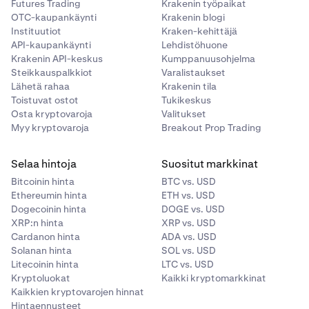
Futures Trading
Krakenin työpaikat
OTC-kaupankäynti
Krakenin blogi
Instituutiot
Kraken-kehittäjä
API-kaupankäynti
Lehdistöhuone
Krakenin API-keskus
Kumppanuusohjelma
Steikkauspalkkiot
Varalistaukset
Lähetä rahaa
Krakenin tila
Toistuvat ostot
Tukikeskus
Osta kryptovaroja
Valitukset
Myy kryptovaroja
Breakout Prop Trading
Selaa hintoja
Suositut markkinat
Bitcoinin hinta
BTC vs. USD
Ethereumin hinta
ETH vs. USD
Dogecoinin hinta
DOGE vs. USD
XRP:n hinta
XRP vs. USD
Cardanon hinta
ADA vs. USD
Solanan hinta
SOL vs. USD
Litecoinin hinta
LTC vs. USD
Kryptoluokat
Kaikki kryptomarkkinat
Kaikkien kryptovarojen hinnat
Hintaennusteet