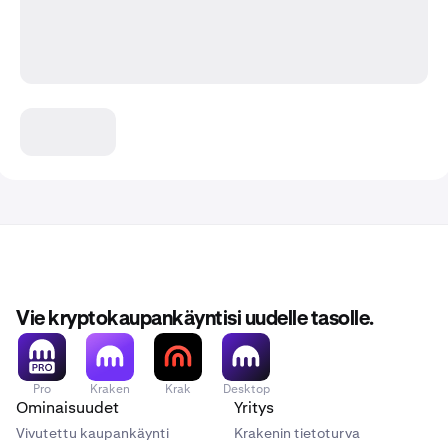
Vie kryptokaupankäyntisi uudelle tasolle.
Pro
Kraken
Krak
Desktop
Ominaisuudet
Yritys
Vivutettu kaupankäynti
Krakenin tietoturva