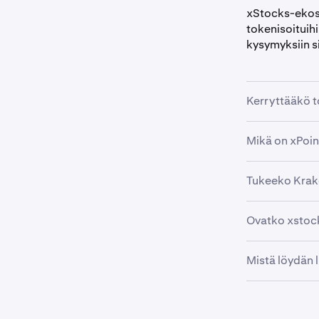
xStocks-ekosy
tokenisoituihi
kysymyksiin sii
Kerryttääkö t
Ei. xStocks-os
Mikä on xPoi
hetkellä kerr
ainoastaan o
xStocks-piste
Tukeeko Krak
aktiviteettien
Kraken saatt
Ovatko xstock
kannustimia. S
Ei. xStocks-pi
Mistä löydän 
pisteitä ei nä
Käy osoittee
osallistumise