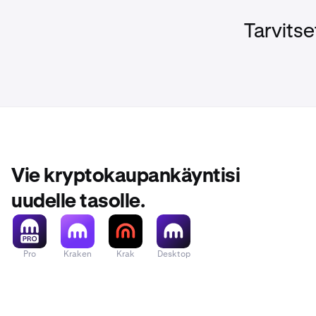
Tarvitse
Vie kryptokaupankäyntisi
uudelle tasolle.
Pro
Kraken
Krak
Desktop