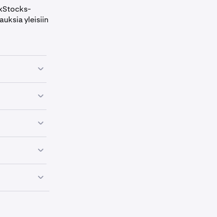
 xStocks-
auksia yleisiin
 tällä
hetkellä
 onchain-
systeemin
ta ansaittuja
elmaan