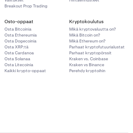
Valitukset
Hintaennusteet
Breakout Prop Trading
Osto-oppaat
Kryptokoulutus
Osta Bitcoinia
Mikä kryptovaluutta on?
Osta Ethereumia
Mikä Bitcoin on?
Osta Dogecoinia
Mikä Ethereum on?
Osta XRP:tä
Parhaat kryptofutuurialustat
Osta Cardanoa
Parhaat kryptopörssit
Osta Solanaa
Kraken vs. Coinbase
Osta Litecoinia
Kraken vs Binance
Kaikki krypto-oppaat
Perehdy kryptoihin