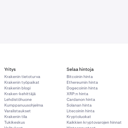
Yritys
Selaa hintoja
Krakenin tietoturva
Bitcoinin hinta
Krakenin työpaikat
Ethereumin hinta
Krakenin blogi
Dogecoinin hinta
Kraken-kehittäjä
XRP:n hinta
Lehdistöhuone
Cardanon hinta
Kumppanuusohjelma
Solanan hinta
Varalistaukset
Litecoinin hinta
Krakenin tila
Kryptoluokat
Tukikeskus
Kaikkien kryptovarojen hinnat