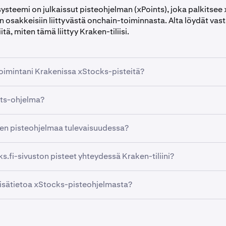
steemi on julkaissut pisteohjelman (xPoints), joka palkitsee
n osakkeisiin liittyvästä onchain-toiminnasta. Alta löydät vast
tä, miten tämä liittyy Kraken-tiliisi.
oimintani Krakenissa xStocks-pisteitä?
akkeiden säilyttäminen tai niillä käytävä kauppa Krakenissa ei
nts-ohjelma?
ytä pisteitä xStocks-pisteohjelmassa. Ohjelma perustuu tällä 
nchain-ekosysteemin toimintaan.
ohjelma (xPoints) palkitsee osallistujia xStocks-toiminnasta
en pisteohjelmaa tulevaisuudessa?
 kautta. Voit lukea lisää osoitteessa
xstocks.fi/points
.
aa myöhemmässä vaiheessa tutkia tapoja tukea xStocks-eko
s.fi-sivuston pisteet yhteydessä Kraken-tiliini?
euraa Krakenin virallisia kanavia saadaksesi päivityksiä.
steohjelma toimii erillään Kraken-tilistäsi. Onchain-toiminnas
lisätietoa xStocks-pisteohjelmasta?
ytetä Krakenissa, eivätkä ne ole yhteydessä siihen.
ssa
xstocks.fi/points
saadaksesi lisätietoja onchain-pisteohj
sta. Seuraa myös xStocksin sosiaalisen median kanavia.