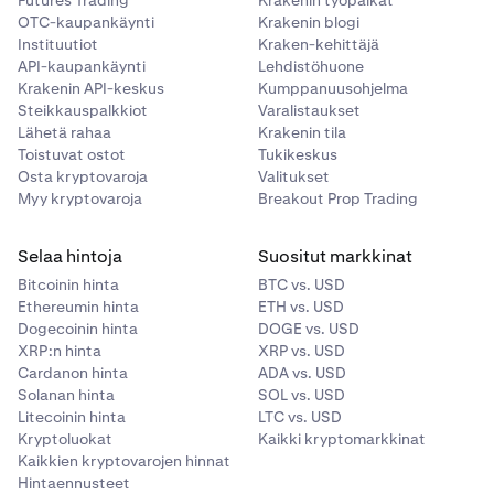
Futures Trading
Krakenin työpaikat
OTC-kaupankäynti
Krakenin blogi
•
Ylläpitomarginaali:
Vähimmäispääoma, joka sinun
Napauta Lainat-sivun yläreunassa
Omat lainat.
2
Instituutiot
Kraken-kehittäjä
on ylläpidettävä lainojen pitämiseksi avoinna. Tämän
API-kaupankäynti
Lehdistöhuone
tason alittaminen voi johtaa vakuuksien likvidointiin.
Krakenin API-keskus
Kumppanuusohjelma
Steikkauspalkkiot
Varalistaukset
Aktiiviset lainat
Lähetä rahaa
Krakenin tila
Toistuvat ostot
Tukikeskus
Aktiiviset lainat -osio näyttää kaikki tällä hetkellä
Osta kryptovaroja
Valitukset
avoinna olevat Flexline-lainat. Täältä voit tarkastella
Myy kryptovaroja
Breakout Prop Trading
keskeisiä tietoja, kuten korkoja, vakuusvaatimuksia,
tulevia korkomaksuja ja lainojen aikatauluja, tai laajentaa
Selaa hintoja
Suositut markkinat
yksittäisen lainan nähdäksesi lisätietoja.
Nyt näet useita paneeleita, jotka sisältävät tärkeitä
3
Bitcoinin hinta
BTC vs. USD
tietoja lainoistasi. Ymmärtääksesi paremmin, mitä
Ethereumin hinta
ETH vs. USD
•
Saldo:
Tililläsi olevan varan kokonaismäärä.
kukin paneeli, mittari ja arvo tarkoittaa, laajenna alla
Dogecoinin hinta
DOGE vs. USD
XRP:n hinta
XRP vs. USD
oleva
Flexline-lainan tietojen ymmärtäminen
-osio.
•
Keskihinta:
Keskihinta, jolla olet hankkinut varan
Cardanon hinta
ADA vs. USD
oletusvaluutassasi.
Aktiiviset lainat
näkyvät marginaalin
4
Solanan hinta
SOL vs. USD
yleiskatsauksen alla. Voit napauttaa mitä tahansa
•
Nykyinen hinta:
Varan reaaliaikainen markkinahinta.
Litecoinin hinta
LTC vs. USD
aktiivista lainaa nähdäksesi lisätietoja tai
Kryptoluokat
Kaikki kryptomarkkinat
•
Arvioitu arvo:
Varasaldosi nykyinen arvo
Kaikkien kryptovarojen hinnat
lopettaaksesi lainan.
markkinahintojen perusteella.
Hintaennusteet