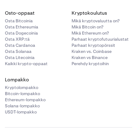
•
Realisoitumaton tulos (UP&L):
Prosentuaalinen
Aiemmat (suljetut) lainat
löytyvät sivun alaosasta,
voitto tai tappio verrattuna keskimääräiseen
josta voit tarkastella minkä tahansa suljetun lainan
Osto-oppaat
Kryptokoulutus
hankintahintaan. Tämä arvo ei realisoidu, ellei varaa
tietoja.
Osta Bitcoinia
Mikä kryptovaluutta on?
myydä.
Osta Ethereumia
Mikä Bitcoin on?
Osta Dogecoinia
Mikä Ethereum on?
Osta XRP:tä
Parhaat kryptofutuurialustat
Saldot
Osta Cardanoa
Parhaat kryptopörssit
Saldot-osio näyttää tililläsi tällä hetkellä olevat varat,
Osta Solanaa
Kraken vs. Coinbase
mukaan lukien ne, joita käytetään Flexline-lainojen
Osta Litecoinia
Kraken vs Binance
vakuutena. Tämän näkymän avulla voit seurata varojen
Kaikki krypto-oppaat
Perehdy kryptoihin
määriä, nykyisiä arvoja ja realisoitumatonta tulosta
yhdellä silmäyksellä.
Lompakko
Kryptolompakko
•
Saldo:
Tililläsi olevan varan kokonaismäärä.
Bitcoin-lompakko
Ethereum-lompakko
•
Keskihinta:
Keskihinta, jolla olet hankkinut varan
Solana-lompakko
oletusvaluutassasi.
USDT-lompakko
•
Nykyinen hinta:
Varan reaaliaikainen markkinahinta.
•
Arvioitu arvo:
Varasaldosi nykyinen arvo
markkinahintojen perusteella.