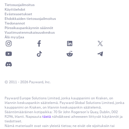
Tietosuojailmoitus
•
Realisoitumaton tulos (UP&L):
Prosentuaalinen
Käyttöehdot
voitto tai tappio verrattuna keskimääräiseen
Evästeasetukset
Ehdokkaiden tietosuojailmoitus
hankintahintaan. Tämä arvo ei realisoidu, ellei varaa
Tiedonannot
myydä.
Pörssikaupankäynnin säännöt
Vaatimustenmukaisuuskeskus
Älä myy/jaa
Äskettäiset maksut
Viimeisimmät maksut -osio tarjoaa kronologisen lokin
viimeisimmistä Flexline-liittyvistä toiminnoista. Tämä
sisältää tilillesi kohdistetut korkomaksut,
takaisinmaksut ja muut lainaan liittyvät kulut.
© 2011 - 2026 Payward, Inc.
•
Vara:
Vara, johon korkomaksu tai kulu kohdistettiin.
•
Tyyppi:
Maksun luonne, kuten korkomaksu tai
Payward Europe Solutions Limited, jonka kauppanimi on Kraken, on
takaisinmaksu.
Irlannin keskuspankin säätelemä. Payward Global Solutions Limited, jonka
kauppanimi on Kraken, on Irlannin keskuspankin säätelemä.
•
Maksu:
Tietyltä korkojaksolta tai
Sääntömääräinen kotipaikka: 70 Sir John Rogerson’s Quay, Dublin, D02
maksutapahtumasta peritty summa.
R296, Irlanti. Napsauta
tästä
nähdäksesi aiheeseen liittyvät käytännöt ja
tiedotteet.
•
Aika:
Päivämäärä ja kellonaika, jolloin maksu
Nämä materiaalit ovat vain yleistä tietoa; ne eivät ole sijoituksiin tai