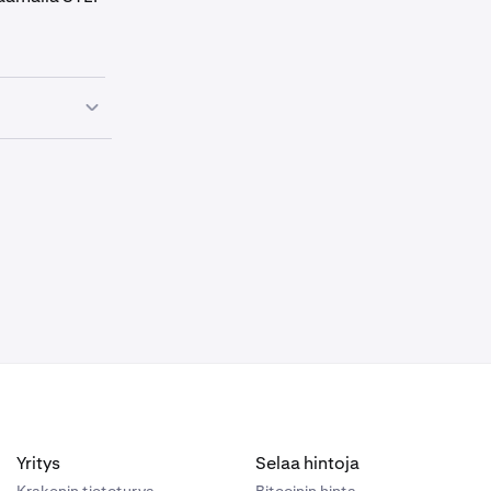
ytöstä
an ennen
Tämän
intojen ja
iittämättömän
Yritys
Selaa hintoja
Krakenin tietoturva
Bitcoinin hinta