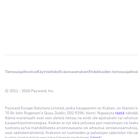
Tietosuojailmoitus
Käyttöehdot
Evästeasetukset
Ehdokkaiden tietosuojailmo
© 2011 - 2026 Payward, Inc.
Payward Europe Solutions Limited, jonka kauppanimi on Kraken, on Irlannin
70 Sir John Rogerson’s Quay, Dublin, D02 R296, Irlanti. Napsauta
tästä
nähdäks
Nämä materiaalit ovat vain yleistä tietoa; ne eivät ole sijoituksiin tai rahoi
kaupankäyntistrategiaa. Kraken ei nyt eikä jatkossa pyri nostamaan tai las
tuotosta ja/tai mahdollisesta arvonnoususta voi aiheutua veroseuraamuksia,
ovat säätelemättömiä. Krakenin eri tuotteiden ja palvelujen sääntelyn tila v
kunkin lainkäyttöalueen lakisääteiset tiedotteet (
tästä
).