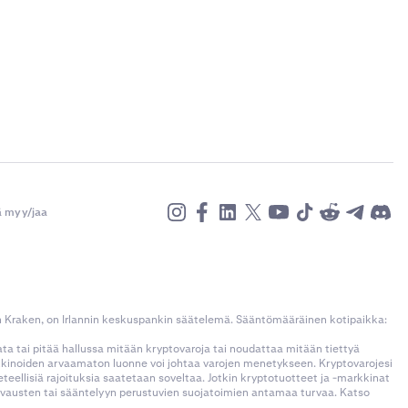
ä myy/jaa
n Kraken, on Irlannin keskuspankin säätelemä. Sääntömääräinen kotipaikka:
kata tai pitää hallussa mitään kryptovaroja tai noudattaa mitään tiettyä
rkkinoiden arvaamaton luonne voi johtaa varojen menetykseen. Kryptovarojesi
llisiä rajoituksia saatetaan soveltaa. Jotkin kryptotuotteet ja -markkinat
korvausten tai sääntelyyn perustuvien suojatoimien antamaa turvaa. Katso