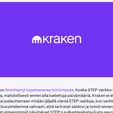
 on
ilmoittanut lopettavansa toimintansa
. Koska STEP-verkko 
a, mahdollisesti ennen alla lueteltuja päivämääriä, Kraken ei 
tai palauttamaan mitään jäljellä olevia STEP-saldoja, kun ver
. Suosittelemme vahvasti, että tarkistat saldosi ja toimit enne
at viimeisimmät päivitykset STEP:n sulkemisaikataulusta seu