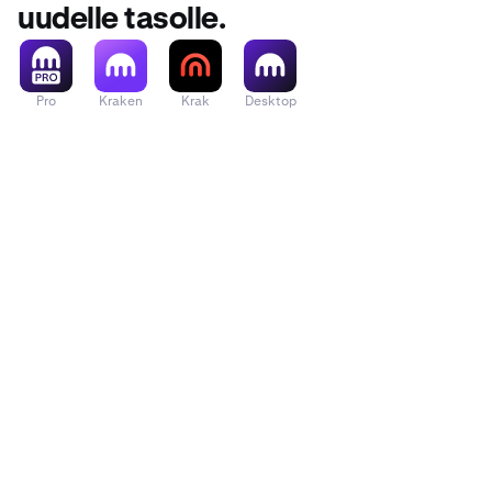
uudelle tasolle.
Pro
Kraken
Krak
Desktop