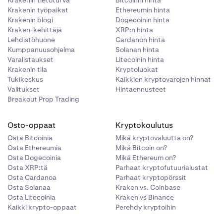
Krakenin työpaikat
Ethereumin hinta
Krakenin blogi
Dogecoinin hinta
Kraken-kehittäjä
XRP:n hinta
Lehdistöhuone
Cardanon hinta
Kumppanuusohjelma
Solanan hinta
Varalistaukset
Litecoinin hinta
Krakenin tila
Kryptoluokat
Tukikeskus
Kaikkien kryptovarojen hinnat
Valitukset
Hintaennusteet
Breakout Prop Trading
Osto-oppaat
Kryptokoulutus
Osta Bitcoinia
Mikä kryptovaluutta on?
Osta Ethereumia
Mikä Bitcoin on?
Osta Dogecoinia
Mikä Ethereum on?
Osta XRP:tä
Parhaat kryptofutuurialustat
Osta Cardanoa
Parhaat kryptopörssit
Osta Solanaa
Kraken vs. Coinbase
Osta Litecoinia
Kraken vs Binance
Kaikki krypto-oppaat
Perehdy kryptoihin