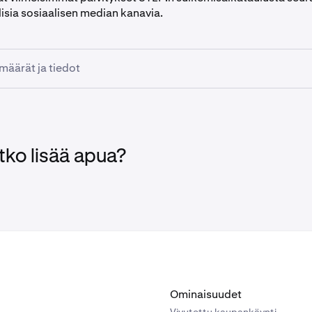
lisia sosiaalisen median kanavia.
määrät ja tiedot
skuuta klo 14:00 UTC:
Talletukset ja markkinat poistetaan kä
uuta klo 14:00 UTC
: Nostot poistetaan käytöstä EEA:lle
uuta - 29. kesäkuuta
: Jäljellä olevat saldot likvidoidaan
tko lisää apua?
illa on STEP, kannustetaan
nostamaan tai muuttamaan
varoja
ää.
us:
ä STEP:llä voi olla äärimmäisen rajallisia tai passiivisia markkinoita. 
na likvidaatiohinnat voivat olla merkittävästi alle viimeaikaisten viiteh
 tapauksissa ne voivat johtaa minimaalisiin tai ei lainkaan tuottoihin r
Ominaisuudet
n likviditeetin vuoksi toteutusaikana.
Vivutettu kaupankäynti