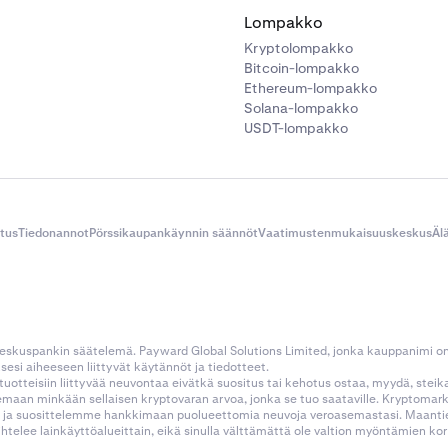
Lompakko
Kryptolompakko
Bitcoin-lompakko
Ethereum-lompakko
Solana-lompakko
USDT-lompakko
itus
Tiedonannot
Pörssikaupankäynnin säännöt
Vaatimustenmukaisuuskeskus
Äl
 keskuspankin säätelemä. Payward Global Solutions Limited, jonka kauppanimi o
esi aiheeseen liittyvät käytännöt ja tiedotteet.
tustuotteisiin liittyvää neuvontaa eivätkä suositus tai kehotus ostaa, myydä, stei
kemaan minkään sellaisen kryptovaran arvoa, jonka se tuo saataville. Kryptoma
 ja suosittelemme hankkimaan puolueettomia neuvoja veroasemastasi. Maantietee
aihtelee lainkäyttöalueittain, eikä sinulla välttämättä ole valtion myöntämien 