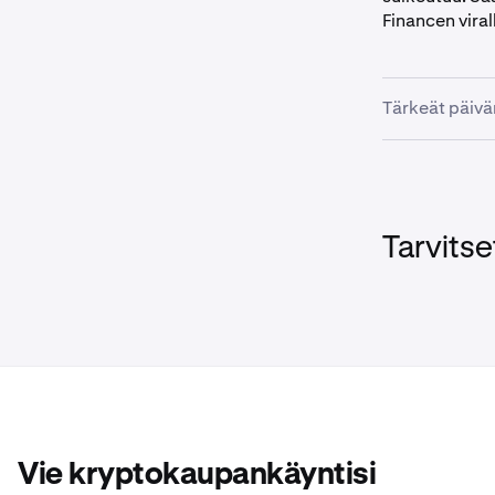
Financen viral
Tärkeät päivä
•
20. maali
•
18. kesäk
•
19. kesäk
Tarvitse
Asiakkaita, jo
purkamispäiv
Huomaut
Ajan myöt
seuraukse
joissakin
Vie kryptokaupankäyntisi
markkina