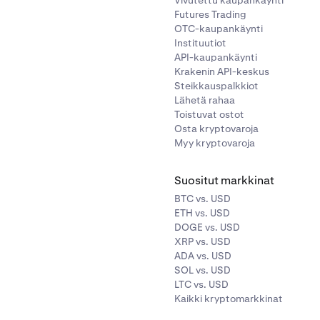
Futures Trading
OTC-kaupankäynti
Instituutiot
API-kaupankäynti
Krakenin API-keskus
Steikkauspalkkiot
Lähetä rahaa
Toistuvat ostot
Osta kryptovaroja
Myy kryptovaroja
Suositut markkinat
BTC vs. USD
ETH vs. USD
DOGE vs. USD
XRP vs. USD
ADA vs. USD
SOL vs. USD
LTC vs. USD
Kaikki kryptomarkkinat