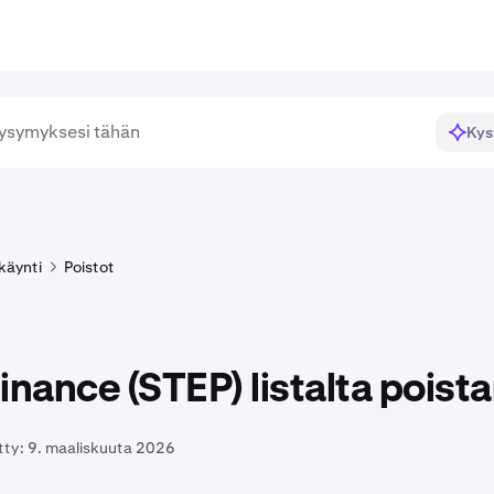
Kys
käynti
Poistot
inance (STEP) listalta pois
tty:
9. maaliskuuta 2026