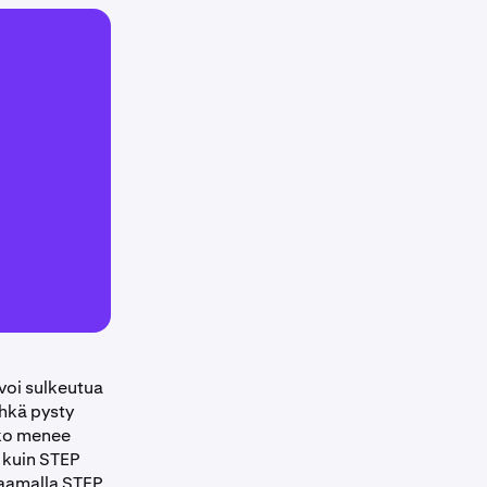
voi sulkeutua
ehkä pysty
kko menee
n kuin STEP
raamalla STEP