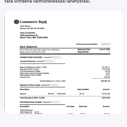
tätä viitteenä valmistellessasi lähetystäsi.