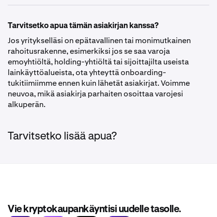
Tarvitsetko apua tämän asiakirjan kanssa?
Jos yritykselläsi on epätavallinen tai monimutkainen
rahoitusrakenne, esimerkiksi jos se saa varoja
emoyhtiöltä, holding-yhtiöltä tai sijoittajilta useista
lainkäyttöalueista, ota yhteyttä onboarding-
tukitiimiimme ennen kuin lähetät asiakirjat. Voimme
neuvoa, mikä asiakirja parhaiten osoittaa varojesi
alkuperän.
Tarvitsetko lisää apua?
Vie kryptokaupankäyntisi uudelle tasolle.