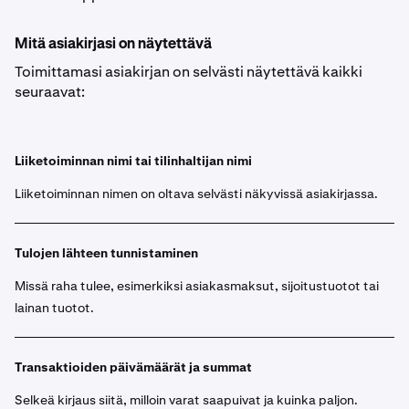
Mitä asiakirjasi on näytettävä
Toimittamasi asiakirjan on selvästi näytettävä kaikki
seuraavat:
Liiketoiminnan nimi tai tilinhaltijan nimi
Liiketoiminnan nimen on oltava selvästi näkyvissä asiakirjassa.
Tulojen lähteen tunnistaminen
Missä raha tulee, esimerkiksi asiakasmaksut, sijoitustuotot tai
lainan tuotot.
Transaktioiden päivämäärät ja summat
Selkeä kirjaus siitä, milloin varat saapuivat ja kuinka paljon.