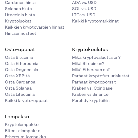
Cardanon hinta
ADA vs. USD
Solanan hinta
SOL vs. USD
Litecoinin hinta
LTC vs. USD
Kryptoluokat
Kaikki kryptomarkkinat
Kaikkien kryptovarojen hinnat
Hintaennusteet
Osto-oppaat
Kryptokoulutus
Osta Bitcoinia
Mikä kryptovaluutta on?
Osta Ethereumia
Mikä Bitcoin on?
Osta Dogecoinia
Mikä Ethereum on?
Osta XRP:tä
Parhaat kryptofutuurialustat
Osta Cardanoa
Parhaat kryptopörssit
Osta Solanaa
Kraken vs. Coinbase
Osta Litecoinia
Kraken vs Binance
Kaikki krypto-oppaat
Perehdy kryptoihin
Lompakko
Kryptolompakko
Bitcoin-lompakko
Ethereum-lompakko