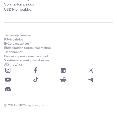
Solana-lompakko
USDT-lompakko
Tietosuojailmoitus
Käyttöehdot
Evästeasetukset
Ehdokkaiden tietosuojailmoitus
Tiedonannot
Pörssikaupankäynnin säännöt
Vaatimustenmukaisuuskeskus
Älä myy/jaa
© 2011 - 2026 Payward, Inc.