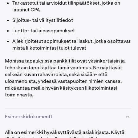
Tarkastetut tai arvioidut tilinpäätökset, jotka on
laatinut CPA
Sijoitus- tai välitystilitiedot
Luotto- tai lainasopimukset
Allekirjoitetut sopimukset tai laskut, jotka osoittavat
mistä liiketoimintasi tulot tulevat
Monissa tapauksissa pankkitilit ovat yksinkertaisin ja
tehokkain tapa täyttää tämä vaatimus. Ne näyttävät
selkeän kuvan rahavirroista, sekä sisään- että
ulosmenoista, yhdessä vastapuolten nimien kanssa,
mikä antaa meille hyvän käsityksen liiketoimintasi
toiminnasta.
Esimerkkidokumentti
Alla on esimerkki hyväksyttävästä asiakirjasta. Käytä