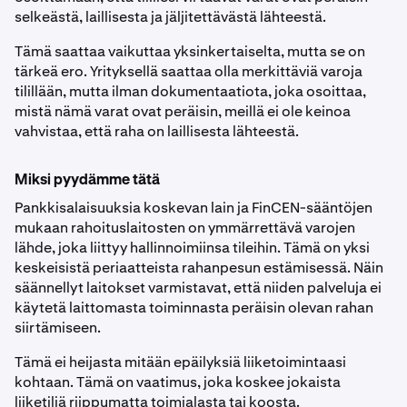
selkeästä, laillisesta ja jäljitettävästä lähteestä.
Tämä saattaa vaikuttaa yksinkertaiselta, mutta se on
tärkeä ero. Yrityksellä saattaa olla merkittäviä varoja
tilillään, mutta ilman dokumentaatiota, joka osoittaa,
mistä nämä varat ovat peräisin, meillä ei ole keinoa
vahvistaa, että raha on laillisesta lähteestä.
Miksi pyydämme tätä
Pankkisalaisuuksia koskevan lain ja FinCEN-sääntöjen
mukaan rahoituslaitosten on ymmärrettävä varojen
lähde, joka liittyy hallinnoimiinsa tileihin. Tämä on yksi
keskeisistä periaatteista rahanpesun estämisessä. Näin
säännellyt laitokset varmistavat, että niiden palveluja ei
käytetä laittomasta toiminnasta peräisin olevan rahan
siirtämiseen.
Tämä ei heijasta mitään epäilyksiä liiketoimintaasi
kohtaan. Tämä on vaatimus, joka koskee jokaista
liiketiliä riippumatta toimialasta tai koosta.