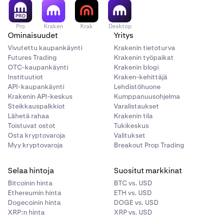
Pro
Kraken
Krak
Desktop
Ominaisuudet
Yritys
Vivutettu kaupankäynti
Krakenin tietoturva
Futures Trading
Krakenin työpaikat
OTC-kaupankäynti
Krakenin blogi
Instituutiot
Kraken-kehittäjä
API-kaupankäynti
Lehdistöhuone
Krakenin API-keskus
Kumppanuusohjelma
Steikkauspalkkiot
Varalistaukset
Lähetä rahaa
Krakenin tila
Toistuvat ostot
Tukikeskus
Osta kryptovaroja
Valitukset
Myy kryptovaroja
Breakout Prop Trading
Selaa hintoja
Suositut markkinat
Bitcoinin hinta
BTC vs. USD
Ethereumin hinta
ETH vs. USD
Dogecoinin hinta
DOGE vs. USD
XRP:n hinta
XRP vs. USD