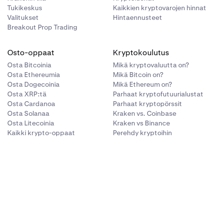
Tukikeskus
Kaikkien kryptovarojen hinnat
Valitukset
Hintaennusteet
Breakout Prop Trading
Osto-oppaat
Kryptokoulutus
Osta Bitcoinia
Mikä kryptovaluutta on?
Osta Ethereumia
Mikä Bitcoin on?
Osta Dogecoinia
Mikä Ethereum on?
Osta XRP:tä
Parhaat kryptofutuurialustat
Osta Cardanoa
Parhaat kryptopörssit
Osta Solanaa
Kraken vs. Coinbase
Osta Litecoinia
Kraken vs Binance
Kaikki krypto-oppaat
Perehdy kryptoihin