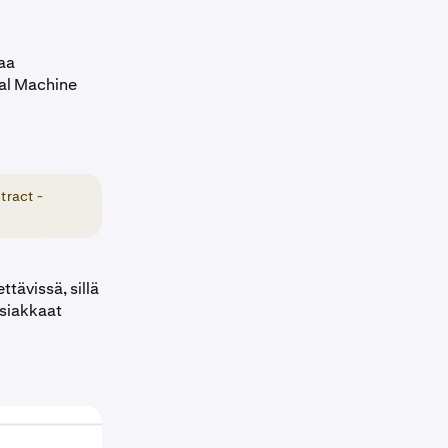
aa
al Machine
tract -
ettävissä, sillä
siakkaat