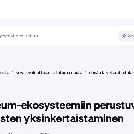
Kys
siirto
Kryptovaluuttojen talletus ja nosto
Yleistä kryptorahoituk
eum-ekosysteemiin perustu
usten yksinkertaistaminen