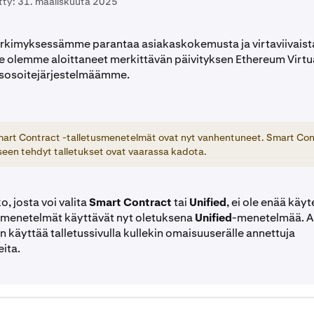
tty:
31. maaliskuuta 2025
yrkimyksessämme parantaa asiakaskokemusta ja virtaviivaist
 olemme aloittaneet merkittävän päivityksen Ethereum Virtu
usosoitejärjestelmäämme.
mart Contract -talletusmenetelmät ovat nyt vanhentuneet. Smart Con
seen tehdyt talletukset ovat vaarassa kadota.
, josta voi valita
Smart Contract
tai
Unified
, ei ole enää käyt
usmenetelmät käyttävät nyt oletuksena
Unified
-menetelmää. A
n käyttää talletussivulla kullekin omaisuuserälle annettuja
eita.