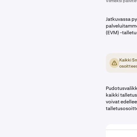
Viimeksi päivite
Jatkuvassa p
palveluitamme
(EVM) -tallet
Kaikki S
osoittee
Pudotusvalikko
kaikki tallet
voivat edellee
talletusosoitt