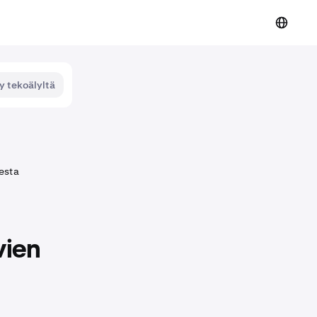
y tekoälyltä
sesta
vien