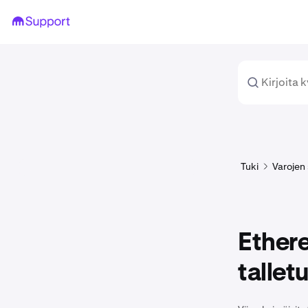
Tuki
Varojen 
Ether
tallet