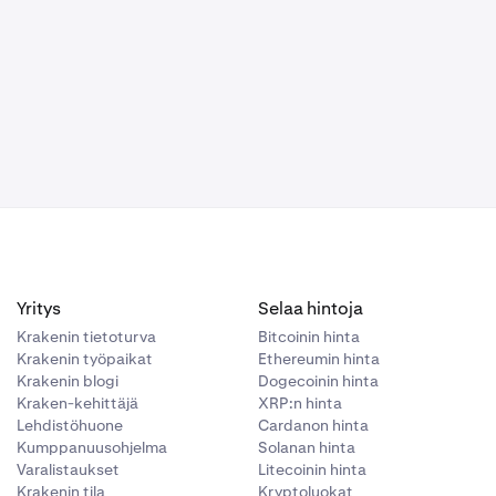
uun 10.
ä lainkaan.
hyvitetä.
än hyvissä
tai tappiot,
kaikki
le alustoille
Yritys
Selaa hintoja
Krakenin tietoturva
Bitcoinin hinta
Krakenin työpaikat
Ethereumin hinta
Krakenin blogi
Dogecoinin hinta
Kraken-kehittäjä
XRP:n hinta
Lehdistöhuone
Cardanon hinta
Kumppanuusohjelma
Solanan hinta
Varalistaukset
Litecoinin hinta
Krakenin tila
Kryptoluokat