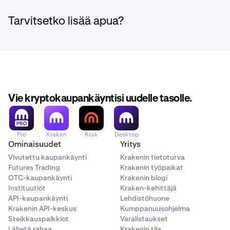
tietoturvatiimimme omistautuneen työn avulla.
Muistutus: Nostoja Kraken-osoitteesta toiseen
Tarvitsetko lisää apua?
Jos haluat lisätietoja siitä, miten suojaamme
Kraken-osoitteeseen ei sallita.
henkilötietojasi, voit lukea
tietosuojailmoituksemme.
Vie kryptokaupankäyntisi uudelle tasolle.
Pro
Kraken
Krak
Desktop
Ominaisuudet
Yritys
Vivutettu kaupankäynti
Krakenin tietoturva
Futures Trading
Krakenin työpaikat
OTC-kaupankäynti
Krakenin blogi
Instituutiot
Kraken-kehittäjä
API-kaupankäynti
Lehdistöhuone
Krakenin API-keskus
Kumppanuusohjelma
Steikkauspalkkiot
Varalistaukset
Lähetä rahaa
Krakenin tila