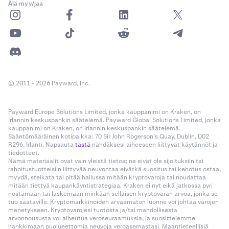
Älä myy/jaa
© 2011 - 2026 Payward, Inc.
Payward Europe Solutions Limited, jonka kauppanimi on Kraken, on
Irlannin keskuspankin säätelemä. Payward Global Solutions Limited, jonka
kauppanimi on Kraken, on Irlannin keskuspankin säätelemä.
Sääntömääräinen kotipaikka: 70 Sir John Rogerson’s Quay, Dublin, D02
R296, Irlanti. Napsauta
tästä
nähdäksesi aiheeseen liittyvät käytännöt ja
tiedotteet.
Nämä materiaalit ovat vain yleistä tietoa; ne eivät ole sijoituksiin tai
rahoitustuotteisiin liittyvää neuvontaa eivätkä suositus tai kehotus ostaa,
myydä, steikata tai pitää hallussa mitään kryptovaroja tai noudattaa
mitään tiettyä kaupankäyntistrategiaa. Kraken ei nyt eikä jatkossa pyri
nostamaan tai laskemaan minkään sellaisen kryptovaran arvoa, jonka se
tuo saataville. Kryptomarkkinoiden arvaamaton luonne voi johtaa varojen
menetykseen. Kryptovarojesi tuotosta ja/tai mahdollisesta
arvonnoususta voi aiheutua veroseuraamuksia, ja suosittelemme
hankkimaan puolueettomia neuvoja veroasemastasi. Maantieteellisiä