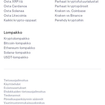
Osta XRP:tä
Parhaat kryptofutuurialustat
Osta Cardanoa
Parhaat kryptopörssit
Osta Solanaa
Kraken vs. Coinbase
Osta Litecoinia
Kraken vs Binance
Kaikki krypto-oppaat
Perehdy kryptoihin
Lompakko
Kryptolompakko
Bitcoin-lompakko
Ethereum-lompakko
Solana-lompakko
USDT-lompakko
Tietosuojailmoitus
Käyttöehdot
Evästeasetukset
Ehdokkaiden tietosuojailmoitus
Tiedonannot
Pörssikaupankäynnin säännöt
Vaatimustenmukaisuuskeskus