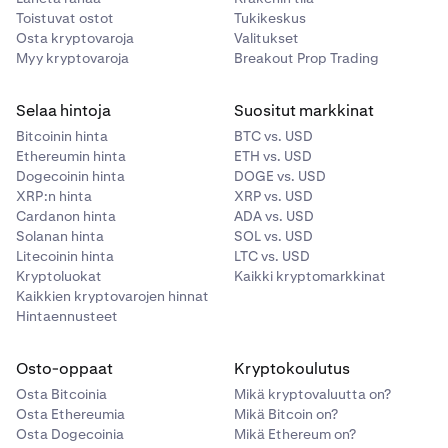
Toistuvat ostot
Tukikeskus
Osta kryptovaroja
Valitukset
Myy kryptovaroja
Breakout Prop Trading
Selaa hintoja
Suositut markkinat
Bitcoinin hinta
BTC vs. USD
Ethereumin hinta
ETH vs. USD
Dogecoinin hinta
DOGE vs. USD
XRP:n hinta
XRP vs. USD
Cardanon hinta
ADA vs. USD
Solanan hinta
SOL vs. USD
Litecoinin hinta
LTC vs. USD
Kryptoluokat
Kaikki kryptomarkkinat
Kaikkien kryptovarojen hinnat
Hintaennusteet
Osto-oppaat
Kryptokoulutus
Osta Bitcoinia
Mikä kryptovaluutta on?
Osta Ethereumia
Mikä Bitcoin on?
Osta Dogecoinia
Mikä Ethereum on?