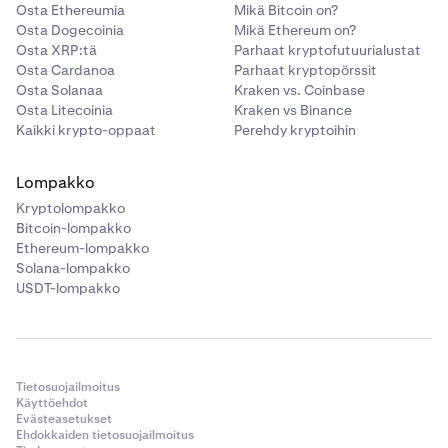
Osta Ethereumia
Mikä Bitcoin on?
Osta Dogecoinia
Mikä Ethereum on?
Osta XRP:tä
Parhaat kryptofutuurialustat
Osta Cardanoa
Parhaat kryptopörssit
Osta Solanaa
Kraken vs. Coinbase
Osta Litecoinia
Kraken vs Binance
Kaikki krypto-oppaat
Perehdy kryptoihin
Lompakko
Kryptolompakko
Bitcoin-lompakko
Ethereum-lompakko
Solana-lompakko
USDT-lompakko
Tietosuojailmoitus
Käyttöehdot
Evästeasetukset
Ehdokkaiden tietosuojailmoitus