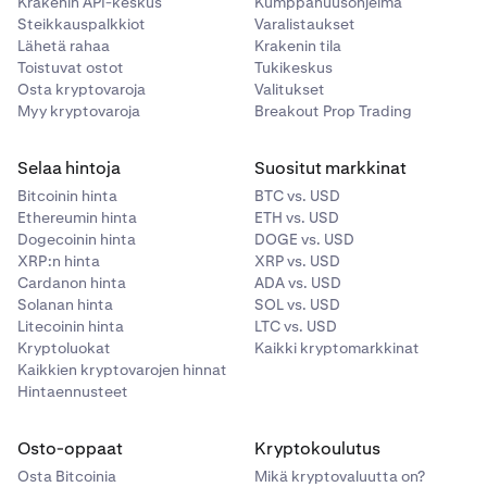
Krakenin API-keskus
Kumppanuusohjelma
Steikkauspalkkiot
•
Varalistaukset
Saat sähköposti-ilmoituksen, kun määrität toistuvan
Lähetä rahaa
Krakenin tila
tilauksen sekä kun toistuva tapahtuma suoritetaan.
Toistuvat ostot
Tukikeskus
Osta kryptovaroja
Valitukset
Myy kryptovaroja
Breakout Prop Trading
Selaa hintoja
Suositut markkinat
Bitcoinin hinta
BTC vs. USD
Ethereumin hinta
ETH vs. USD
Dogecoinin hinta
DOGE vs. USD
XRP:n hinta
XRP vs. USD
Cardanon hinta
ADA vs. USD
Solanan hinta
SOL vs. USD
Litecoinin hinta
LTC vs. USD
Kryptoluokat
Kaikki kryptomarkkinat
Kaikkien kryptovarojen hinnat
Hintaennusteet
Osto-oppaat
Kryptokoulutus
Osta Bitcoinia
Mikä kryptovaluutta on?