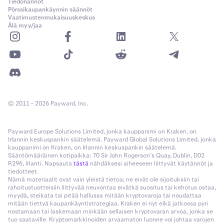
Tiedonannot
Pörssikaupankäynnin säännöt
Vaatimustenmukaisuuskeskus
Älä myy/jaa
© 2011 - 2026 Payward, Inc.
Payward Europe Solutions Limited, jonka kauppanimi on Kraken, on
Irlannin keskuspankin säätelemä. Payward Global Solutions Limited, jonka
kauppanimi on Kraken, on Irlannin keskuspankin säätelemä.
Sääntömääräinen kotipaikka: 70 Sir John Rogerson’s Quay, Dublin, D02
R296, Irlanti. Napsauta
tästä
nähdäksesi aiheeseen liittyvät käytännöt ja
tiedotteet.
Nämä materiaalit ovat vain yleistä tietoa; ne eivät ole sijoituksiin tai
rahoitustuotteisiin liittyvää neuvontaa eivätkä suositus tai kehotus ostaa,
myydä, steikata tai pitää hallussa mitään kryptovaroja tai noudattaa
mitään tiettyä kaupankäyntistrategiaa. Kraken ei nyt eikä jatkossa pyri
nostamaan tai laskemaan minkään sellaisen kryptovaran arvoa, jonka se
tuo saataville. Kryptomarkkinoiden arvaamaton luonne voi johtaa varojen