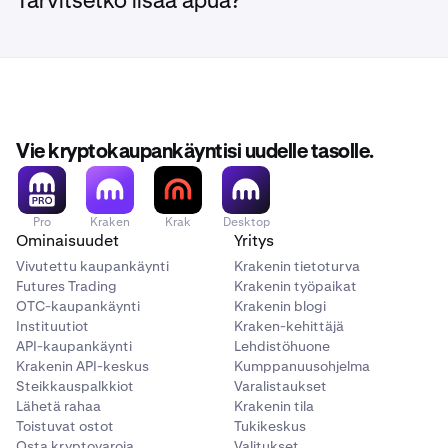
Tarvitsetko lisää apua?
Note:
Depending on market conditions at the time of
liquidation, prices may be significantly below recent
reference prices and, in some cases, may result in
minimal or no proceeds due to insufficient market
liquidity at the time of execution.
Please ensure your
Rain (RAIN) positions are closed and funds are
Vie kryptokaupankäyntisi uudelle tasolle.
withdrawn before the deadlines above.
Pro
Kraken
Krak
Desktop
Ominaisuudet
Yritys
Vivutettu kaupankäynti
Krakenin tietoturva
Futures Trading
Krakenin työpaikat
OTC-kaupankäynti
Krakenin blogi
Instituutiot
Kraken-kehittäjä
API-kaupankäynti
Lehdistöhuone
Krakenin API-keskus
Kumppanuusohjelma
Steikkauspalkkiot
Varalistaukset
Lähetä rahaa
Krakenin tila
Toistuvat ostot
Tukikeskus
Osta kryptovaroja
Valitukset