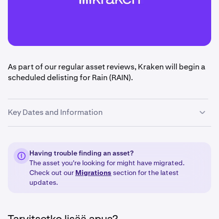
As part of our regular asset reviews, Kraken will begin a
scheduled delisting for Rain (RAIN).
Key Dates and Information
•
June 17th, 2026 @ 14:00 UTC:
Deposits and trading
for Rain (RAIN) will be disabled.
Having trouble finding an asset?
The asset you're looking for might have migrated.
•
September 15 @ 14:00 UTC
: Withdrawals for Rain
Check out our
Migrations
section for the latest
(RAIN) will be disabled.
updates.
•
September 15 to September 25, 2026:
Any
remaining balances or Rain (RAIN) will be liquidated