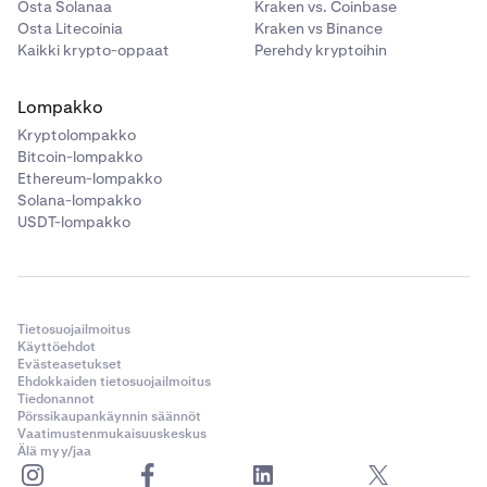
Osta Solanaa
Kraken vs. Coinbase
Osta Litecoinia
Kraken vs Binance
Kaikki krypto-oppaat
Perehdy kryptoihin
Lompakko
Kryptolompakko
Bitcoin-lompakko
Ethereum-lompakko
Solana-lompakko
USDT-lompakko
Tietosuojailmoitus
Käyttöehdot
Evästeasetukset
Ehdokkaiden tietosuojailmoitus
Tiedonannot
Pörssikaupankäynnin säännöt
Vaatimustenmukaisuuskeskus
Älä myy/jaa