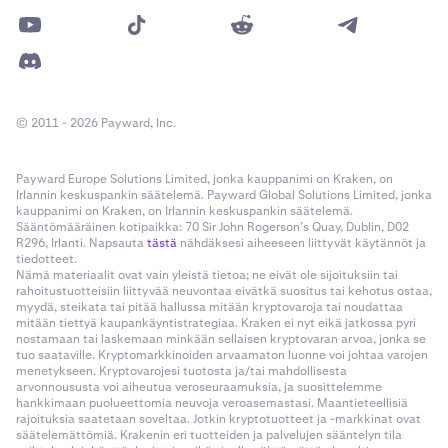
© 2011 - 2026 Payward, Inc.
Payward Europe Solutions Limited, jonka kauppanimi on Kraken, on
Irlannin keskuspankin säätelemä. Payward Global Solutions Limited, jonka
kauppanimi on Kraken, on Irlannin keskuspankin säätelemä.
Sääntömääräinen kotipaikka: 70 Sir John Rogerson’s Quay, Dublin, D02
R296, Irlanti. Napsauta
tästä
nähdäksesi aiheeseen liittyvät käytännöt ja
tiedotteet.
Nämä materiaalit ovat vain yleistä tietoa; ne eivät ole sijoituksiin tai
rahoitustuotteisiin liittyvää neuvontaa eivätkä suositus tai kehotus ostaa,
myydä, steikata tai pitää hallussa mitään kryptovaroja tai noudattaa
mitään tiettyä kaupankäyntistrategiaa. Kraken ei nyt eikä jatkossa pyri
nostamaan tai laskemaan minkään sellaisen kryptovaran arvoa, jonka se
tuo saataville. Kryptomarkkinoiden arvaamaton luonne voi johtaa varojen
menetykseen. Kryptovarojesi tuotosta ja/tai mahdollisesta
arvonnoususta voi aiheutua veroseuraamuksia, ja suosittelemme
hankkimaan puolueettomia neuvoja veroasemastasi. Maantieteellisiä
rajoituksia saatetaan soveltaa. Jotkin kryptotuotteet ja -markkinat ovat
säätelemättömiä. Krakenin eri tuotteiden ja palvelujen sääntelyn tila