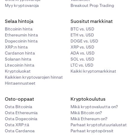
Myy kryptovaroja
Breakout Prop Trading
Selaa hintoja
Suositut markkinat
Bitcoinin hinta
BTC vs. USD
Ethereumin hinta
ETH vs. USD
Dogecoinin hinta
DOGE vs. USD
XRP:n hinta
XRP vs. USD
Cardanon hinta
ADA vs. USD
Solanan hinta
SOL vs. USD
Litecoinin hinta
LTC vs. USD
Kryptoluokat
Kaikki kryptomarkkinat
Kaikkien kryptovarojen hinnat
Hintaennusteet
Osto-oppaat
Kryptokoulutus
Osta Bitcoinia
Mikä kryptovaluutta on?
Osta Ethereumia
Mikä Bitcoin on?
Osta Dogecoinia
Mikä Ethereum on?
Osta XRP:tä
Parhaat kryptofutuurialustat
Osta Cardanoa
Parhaat kryptopörssit