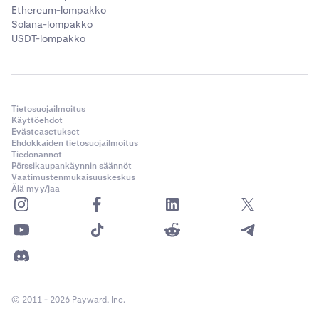
Ethereum-lompakko
Solana-lompakko
USDT-lompakko
Tietosuojailmoitus
Käyttöehdot
Evästeasetukset
Ehdokkaiden tietosuojailmoitus
Tiedonannot
Pörssikaupankäynnin säännöt
Vaatimustenmukaisuuskeskus
Älä myy/jaa
© 2011 - 2026 Payward, Inc.