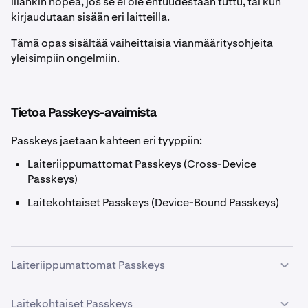
liiankin nopea, jos se ei ole entuudestaan tuttu, tai kun
kirjaudutaan sisään eri laitteilla.
Tämä opas sisältää vaiheittaisia vianmääritysohjeita
yleisimpiin ongelmiin.
Tietoa Passkeys-avaimista
Passkeys jaetaan kahteen eri tyyppiin:
Laiteriippumattomat Passkeys (Cross-Device
Passkeys)
Laitekohtaiset Passkeys (Device-Bound Passkeys)
Laiteriippumattomat Passkeys
Laiteriippumattomia Passkeys-avaimia voidaan käyttää
Laitekohtaiset Passkeys