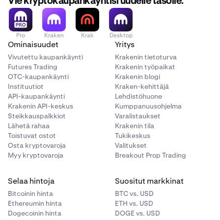
Vie kryptokaupankäyntisi uudelle tasolle.
vaihtoehtoja tämän ristiriidan estämiseksi. Yleisiä
Syötä sähköpostiosoitteesi/käyttäjätunnuksesi ja
b. Mobiililaitteellasi luotu ja tallennettu
ratkaisuja ovat:
salasanasi
Tärkeää:
laitepohjainen passkey.
Passkey-käsittelyn poistaminen käytöstä tietylle
Krakenin tukiasiantuntijoilla ei ole pääsyä
Kun sinulta pyydetään Passkey-avainta, napsauta
c. Laitteistopohjainen suoja-avain.
Pro
Kraken
Krak
Desktop
laitteistopohjaisen suoja-avaimesi ominaisuuksiin,
verkkotunnukselle (esim.
kraken.com
).
”Palauta tili”
Ominaisuudet
Yritys
Käytä tätä uutta Passkey-avainta kirjautuaksesi
eivätkä he voi nollata PIN-koodia puolestasi.
Nykyisen pyynnön ohittaminen tai läpivienti, jotta
Vivutettu kaupankäynti
Noudata näytöllä näkyviä ohjeita
Krakenin tietoturva
tilillesi tietokoneellasi.
Futures Trading
selaimen sisäänrakennettu Passkey-hallinta (tai
Krakenin työpaikat
OTC-kaupankäynti
Krakenin blogi
laitteistopohjainen suoja-avain) voi vastata.
Instituutiot
Kraken-kehittäjä
API-kaupankäynti
Lehdistöhuone
Krakenin API-keskus
Kumppanuusohjelma
Steikkauspalkkiot
Varalistaukset
Lähetä rahaa
Krakenin tila
Toistuvat ostot
Tukikeskus
Osta kryptovaroja
Valitukset
Myy kryptovaroja
Breakout Prop Trading
Selaa hintoja
Suositut markkinat
Bitcoinin hinta
BTC vs. USD
Ethereumin hinta
ETH vs. USD
Dogecoinin hinta
DOGE vs. USD