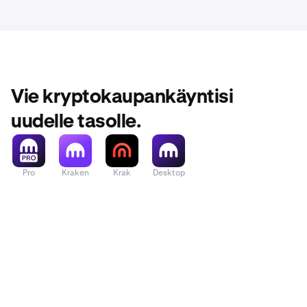
Vie kryptokaupankäyntisi
uudelle tasolle.
Pro
Kraken
Krak
Desktop