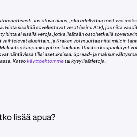
tulevista airdropeista.
n haltijat eivät voi osallistua Drops-ohjelmaan. Sinulla on oltava
tomaattisesti uusiutuva tilaus, joka edellyttää toistuvia maks
li ollaksesi oikeutettu. Seuraa
näitä ohjeita
saadaksesi Kraken-
a. Hinta sisältää sovellettavat verot (esim. ALV), jos niitä vaadi
lauksesi on oltava aktiivinen ja voimassa, eli sitä ei ole perutt
ty hinta ei sisällä veroja, jotka lisätään ostohetkellä soveltuvin
uusiutumaan normaalisti.
 vaihtelevat alueittain, ja Kraken voi muuttaa niitä milloin tah
raken Prossa ja Kraken Pro -sovelluksessa ei oikeuta osallis
. Maksuton kaupankäynti on kuukausittaisten kaupankäyntivo
 ovat nähtävissä tilisi asetuksissa. Spread- ja maksunvälitysm
lla Yhdistyneessä kuningaskunnassa asuville asiakkaille.
massa. Katso
käyttöehtomme
tai kysy lisätietoja.
tko lisää apua?