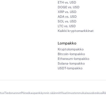
ETH vs. USD
DOGE vs. USD
XRP vs. USD
ADA vs. USD
SOL vs. USD
LTC vs. USD
Kaikki kryptomarkkinat
Lompakko
Kryptolompakko
Bitcoin-lompakko
Ethereum-lompakko
Solana-lompakko
USDT-lompakko
itus
Tiedonannot
Pörssikaupankäynnin säännöt
Vaatimustenmukaisuuskeskus
Äl