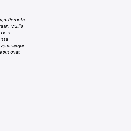
 vahvistettu
uja. Peruuta
vahvistuksen.
taan. Muilla
u ja se on
 osin.
ansa
tumiseen.
lyymirajojen
aksut ovat