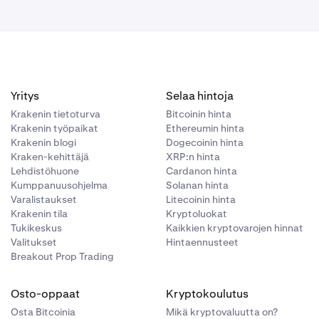
Yritys
Selaa hintoja
Krakenin tietoturva
Bitcoinin hinta
Krakenin työpaikat
Ethereumin hinta
Krakenin blogi
Dogecoinin hinta
Kraken-kehittäjä
XRP:n hinta
Lehdistöhuone
Cardanon hinta
Kumppanuusohjelma
Solanan hinta
Varalistaukset
Litecoinin hinta
Krakenin tila
Kryptoluokat
Tukikeskus
Kaikkien kryptovarojen hinnat
Valitukset
Hintaennusteet
Breakout Prop Trading
Osto-oppaat
Kryptokoulutus
Osta Bitcoinia
Mikä kryptovaluutta on?