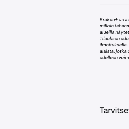
ohjelmasta ja 
•
Yritystili
Kraken+ on au
yksityisti
milloin tahans
•
Kraken+-ti
alueilla näytet
asetettu 
Tilauksen edut
•
Toiminta K
ilmoituksella
alaista, jotka
Ei saatavi
edelleen voi
Tarvitse