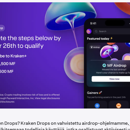
n Drops? Kraken Drops on vahvistettu airdrop-ohjelmamme, 
lkitsemaan todellisia käyttäjiä, jotka osallistuvat aktiivisesti 