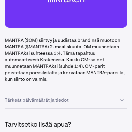
MANTRA ($OM) siirtyy ja uudistaa brändinsä muotoon
MANTRA ($MANTRA) 2. maaliskuuta. OM muunnetaan
MANTRAksi suhteessa 1:4. Tämä tapahtuu
automaattisesti Krakenissa. Kaikki OM-saldot
muunnetaan MANTRAksi (suhde 1:4). OM-parit
poistetaan pörssilistalta ja korvataan MANTRA-pareilla,
kun siirto on valmis.
Tärkeät päivämäärät ja tiedot
Tarkista OM-omistuksesi ja varmista, että teet tarvittavat
toimenpiteet ennen seuraavia määräaikoja.
Tarvitsetko lisää apua?