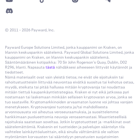
© 2011 - 2026 Payward, Inc.
Payward Europe Solutions Limited, jonka kauppanimi on Kraken, on
Irlannin keskuspankin säätelemä. Payward Global Solutions Limited, jonka
kauppanimi on Kraken, on Irlannin keskuspankin säätelemä.
Sääntömääräinen kotipaikka: 70 Sir John Rogerson’s Quay, Dublin, D02
R296, Irlanti. Napsauta
tästä
nähdäksesi aiheeseen liittyvät käytännöt ja
tiedotteet.
Nämä materiaalit ovat vain yleistä tietoa; ne eivät ole sijoituksiin tai
rahoitustuotteisiin liittyvää neuvontaa eivätkä suositus tai kehotus ostaa,
myydä, steikata tai pitää hallussa mitään kryptovaroja tai noudattaa
mitään tiettyä kaupankäyntistrategiaa. Kraken ei nyt eikä jatkossa pyri
nostamaan tai laskemaan minkään sellaisen kryptovaran arvoa, jonka se
tuo saataville. Kryptomarkkinoiden arvaamaton luonne voi johtaa varojen
menetykseen. Kryptovarojesi tuotosta ja/tai mahdollisesta
arvonnoususta voi aiheutua veroseuraamuksia, ja suosittelemme
hankkimaan puolueettomia neuvoja veroasemastasi. Maantieteellisiä
rajoituksia saatetaan soveltaa. Jotkin kryptotuotteet ja -markkinat ovat
säätelemättömiä. Krakenin eri tuotteiden ja palvelujen sääntelyn tila
vaihtelee lainkäyttöalueittain, eikä sinulla välttämättä ole valtion
myöntämien korvausten tai sääntelyyn perustuvien suojatoimien