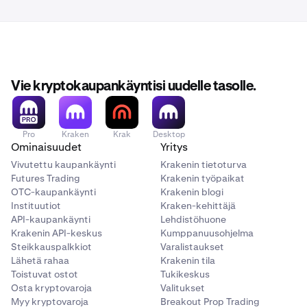
24. helmikuuta klo 14.00 UTC:
OM-marginaaliparit
asetetaan reduce-only-tilaan.
25. helmikuuta klo 14.00 UTC:
OM-talletukset ja -
Vie kryptokaupankäyntisi uudelle tasolle.
nostot keskeytetään, ja
marginaalipositiot
suljetaan.
Marginaalimarkkinat poistetaan pörssilistalta.
Pro
Kraken
Krak
Desktop
26. helmikuuta klo 14.00 UTC:
Spot-markkinat
Ominaisuudet
Yritys
asetetaan cancel-only-tilaan.
Vivutettu kaupankäynti
Krakenin tietoturva
Futures Trading
Krakenin työpaikat
OTC-kaupankäynti
Krakenin blogi
27. helmikuuta klo 14.00 UTC:
Kaikki avoimet spot-
Instituutiot
Kraken-kehittäjä
toimeksiannot peruutetaan.
API-kaupankäynti
Lehdistöhuone
Krakenin API-keskus
Kumppanuusohjelma
2. maaliskuuta klo 14.00 UTC:
OM-spot-markkinat
Steikkauspalkkiot
Varalistaukset
Lähetä rahaa
Krakenin tila
poistetaan pörssilistalta.
Toistuvat ostot
Tukikeskus
Osta kryptovaroja
Valitukset
3. maaliskuuta (klo 23.59 UTC mennessä):
Myy kryptovaroja
Breakout Prop Trading