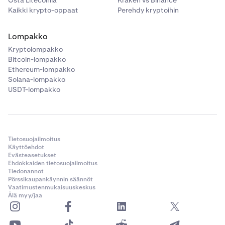
Kaikki krypto-oppaat
Perehdy kryptoihin
Lompakko
Kryptolompakko
Bitcoin-lompakko
Ethereum-lompakko
Solana-lompakko
USDT-lompakko
Tietosuojailmoitus
Käyttöehdot
Evästeasetukset
Ehdokkaiden tietosuojailmoitus
Tiedonannot
Pörssikaupankäynnin säännöt
Vaatimustenmukaisuuskeskus
Älä myy/jaa