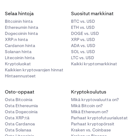
MANTRA-talletukset ja -nostot avautuvat ja spot-
markkinat listataan post-only-tilassa.
Selaa hintoja
Suositut markkinat
Bitcoinin hinta
BTC vs. USD
4. maaliskuuta klo 14.00 UTC:
MANTRA-spot- ja
Ethereumin hinta
ETH vs. USD
Dogecoinin hinta
DOGE vs. USD
marginaalimarkkinat avautuvat kokonaan.
XRP:n hinta
XRP vs. USD
Cardanon hinta
ADA vs. USD
Solanan hinta
SOL vs. USD
Litecoinin hinta
LTC vs. USD
Kryptoluokat
Kaikki kryptomarkkinat
Kaikkien kryptovarojen hinnat
Hintaennusteet
Osto-oppaat
Kryptokoulutus
Osta Bitcoinia
Mikä kryptovaluutta on?
Osta Ethereumia
Mikä Bitcoin on?
Osta Dogecoinia
Mikä Ethereum on?
Osta XRP:tä
Parhaat kryptofutuurialustat
Osta Cardanoa
Parhaat kryptopörssit
Osta Solanaa
Kraken vs. Coinbase
Osta Litecoinia
Kraken vs Binance