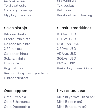
Lähetä rahaa
Krakenin tila
Jos haluat poistaa lompakkosi ja Secret Recovery Phrase
Android-laitteet:
Toistuvat ostot
Tukikeskus
-palautuslauseesi kokonaan Kraken Walletista, voit
Osta kryptovaroja
Valitukset
yksinkertaisesti poistaa (poistaa asennuksen) Kraken
Myy kryptovaroja
Breakout Prop Trading
Wallet -mobiilisovelluksesi.
Avaa
Asetukset
-sovellus Android-laitteellasi.
1
Vieritä alaspäin ja valitse
Sovellukset
tai
Sovellusten
Selaa hintoja
2
Suositut markkinat
TÄRKEÄÄ: Jos poistat (poistat asennuksen) Kraken
hallinta
laitteesi versiosta riippuen.
Bitcoinin hinta
BTC vs. USD
Wallet -mobiilisovelluksesi, ainoa tapa päästä käsiksi
Ethereumin hinta
ETH vs. USD
Etsi ja napauta Kraken Wallet -sovelluksesi nimeä.
3
lompakoihisi tai palauttaa ne on Secret Recovery
Dogecoinin hinta
DOGE vs. USD
Phrase -palautuslauseesi.
Napauta
Sovellusilmoitukset
tai vastaavaa
XRP:n hinta
XRP vs. USD
4
Ilman Secret Recovery Phrase -palautuslausetta varasi
Cardanon hinta
ADA vs. USD
vaihtoehtoa.
menetetään ikuisesti.
Solanan hinta
SOL vs. USD
Kytke kytkin päälle salliaksesi lompakkosovelluksen
5
Litecoinin hinta
LTC vs. USD
ilmoitukset.
Kryptoluokat
Kaikki kryptomarkkinat
Kaikkien kryptovarojen hinnat
Voit muokata ilmoitusasetuksia tarkemmin, mukaan
6
Hintaennusteet
lukien ääni- ja värinäasetukset.
Osto-oppaat
Kryptokoulutus
Push-ilmoitusten poistaminen käytöstä:
Osta Bitcoinia
Mikä kryptovaluutta on?
Osta Ethereumia
Mikä Bitcoin on?
Osta Dogecoinia
Mikä Ethereum on?
Apple iOS -laitteet: