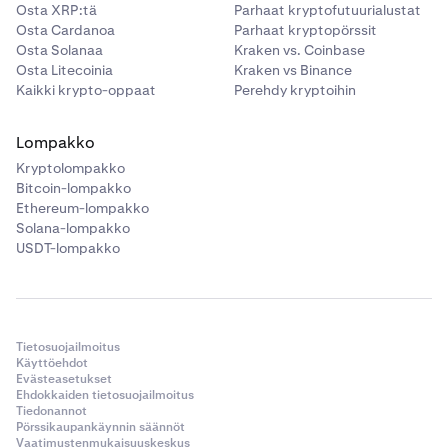
Osta XRP:tä
Parhaat kryptofutuurialustat
Osta Cardanoa
Parhaat kryptopörssit
Osta Solanaa
Kraken vs. Coinbase
Avaa Asetukset-sovellus iOS-laitteellasi.
1
Osta Litecoinia
Kraken vs Binance
Vieritä alaspäin ja etsi Kraken Wallet -sovelluksesi
2
Kaikki krypto-oppaat
Perehdy kryptoihin
nimi.
Napauta sovelluksen nimeä päästäksesi sen
Lompakko
3
asetuksiin.
Kryptolompakko
Bitcoin-lompakko
Etsi
Ilmoitukset
tai
Ilmoitusasetukset
-vaihtoehto
4
Ethereum-lompakko
ja napauta sitä.
Solana-lompakko
USDT-lompakko
Kytke kytkin pois päältä poistaaksesi
5
lompakkosovelluksen ilmoitukset käytöstä.
Android-laitteet:
Tietosuojailmoitus
Käyttöehdot
Evästeasetukset
Avaa Asetukset-sovellus Android-laitteellasi.
Ehdokkaiden tietosuojailmoitus
1
Tiedonannot
Pörssikaupankäynnin säännöt
Vieritä alaspäin ja valitse
Sovellukset
tai
Sovellusten
2
Vaatimustenmukaisuuskeskus