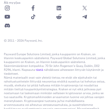
hallinta
laitteesi versiosta riippuen.
Älä myy/jaa
Etsi ja napauta Kraken Wallet -sovelluksesi nimeä.
3
Napauta
Sovellusilmoitukset
tai vastaavaa
4
vaihtoehtoa.
Poista lompakkosovelluksen ilmoitukset käytöstä
5
kääntämällä kytkintä.
© 2011 - 2026 Payward, Inc.
Payward Europe Solutions Limited, jonka kauppanimi on Kraken, on
Irlannin keskuspankin säätelemä. Payward Global Solutions Limited, jonka
kauppanimi on Kraken, on Irlannin keskuspankin säätelemä.
Sääntömääräinen kotipaikka: 70 Sir John Rogerson’s Quay, Dublin, D02
R296, Irlanti. Napsauta
tästä
nähdäksesi aiheeseen liittyvät käytännöt ja
tiedotteet.
Nämä materiaalit ovat vain yleistä tietoa; ne eivät ole sijoituksiin tai
rahoitustuotteisiin liittyvää neuvontaa eivätkä suositus tai kehotus ostaa,
myydä, steikata tai pitää hallussa mitään kryptovaroja tai noudattaa
mitään tiettyä kaupankäyntistrategiaa. Kraken ei nyt eikä jatkossa pyri
nostamaan tai laskemaan minkään sellaisen kryptovaran arvoa, jonka se
tuo saataville. Kryptomarkkinoiden arvaamaton luonne voi johtaa varojen
menetykseen. Kryptovarojesi tuotosta ja/tai mahdollisesta
arvonnoususta voi aiheutua veroseuraamuksia, ja suosittelemme
hankkimaan puolueettomia neuvoja veroasemastasi. Maantieteellisiä