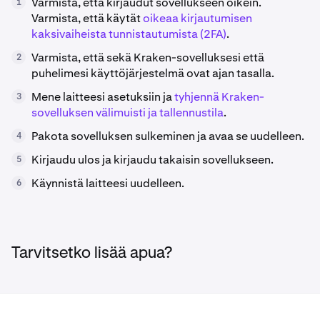
Varmista, että kirjaudut sovellukseen oikein.
1
Varmista, että käytät
oikeaa kirjautumisen
kaksivaiheista tunnistautumista (2FA)
.
Varmista, että sekä Kraken-sovelluksesi että
2
puhelimesi käyttöjärjestelmä ovat ajan tasalla.
Mene laitteesi asetuksiin ja
tyhjennä Kraken-
3
sovelluksen välimuisti ja tallennustila
.
Pakota sovelluksen sulkeminen ja avaa se uudelleen.
4
Kirjaudu ulos ja kirjaudu takaisin sovellukseen.
5
Käynnistä laitteesi uudelleen.
6
Tarvitsetko lisää apua?