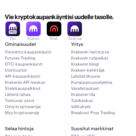
Vie kryptokaupankäyntisi uudelle tasolle.
Pro
Kraken
Krak
Desktop
Ominaisuudet
Yritys
Vivutettu kaupankäynti
Krakenin tietoturva
Futures Trading
Krakenin työpaikat
OTC-kaupankäynti
Krakenin blogi
Instituutiot
Kraken-kehittäjä
API-kaupankäynti
Lehdistöhuone
Krakenin API-keskus
Kumppanuusohjelma
Steikkauspalkkiot
Varalistaukset
Lähetä rahaa
Krakenin tila
Toistuvat ostot
Tukikeskus
Osta kryptovaroja
Valitukset
Myy kryptovaroja
Breakout Prop Trading
Selaa hintoja
Suositut markkinat