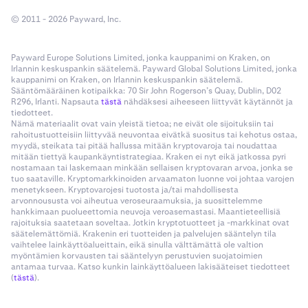
© 2011 - 2026 Payward, Inc.
Payward Europe Solutions Limited, jonka kauppanimi on Kraken, on
Irlannin keskuspankin säätelemä. Payward Global Solutions Limited, jonka
kauppanimi on Kraken, on Irlannin keskuspankin säätelemä.
Sääntömääräinen kotipaikka: 70 Sir John Rogerson’s Quay, Dublin, D02
R296, Irlanti. Napsauta
tästä
nähdäksesi aiheeseen liittyvät käytännöt ja
tiedotteet.
Nämä materiaalit ovat vain yleistä tietoa; ne eivät ole sijoituksiin tai
rahoitustuotteisiin liittyvää neuvontaa eivätkä suositus tai kehotus ostaa,
myydä, steikata tai pitää hallussa mitään kryptovaroja tai noudattaa
mitään tiettyä kaupankäyntistrategiaa. Kraken ei nyt eikä jatkossa pyri
nostamaan tai laskemaan minkään sellaisen kryptovaran arvoa, jonka se
tuo saataville. Kryptomarkkinoiden arvaamaton luonne voi johtaa varojen
menetykseen. Kryptovarojesi tuotosta ja/tai mahdollisesta
arvonnoususta voi aiheutua veroseuraamuksia, ja suosittelemme
hankkimaan puolueettomia neuvoja veroasemastasi. Maantieteellisiä
rajoituksia saatetaan soveltaa. Jotkin kryptotuotteet ja -markkinat ovat
säätelemättömiä. Krakenin eri tuotteiden ja palvelujen sääntelyn tila
vaihtelee lainkäyttöalueittain, eikä sinulla välttämättä ole valtion
myöntämien korvausten tai sääntelyyn perustuvien suojatoimien
antamaa turvaa. Katso kunkin lainkäyttöalueen lakisääteiset tiedotteet
(
tästä
).