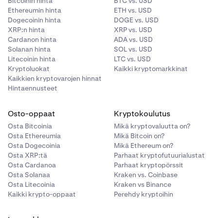
Bitcoinin hinta
BTC vs. USD
Ethereumin hinta
ETH vs. USD
Dogecoinin hinta
DOGE vs. USD
XRP:n hinta
XRP vs. USD
Cardanon hinta
ADA vs. USD
Solanan hinta
SOL vs. USD
Litecoinin hinta
LTC vs. USD
Kryptoluokat
Kaikki kryptomarkkinat
Kaikkien kryptovarojen hinnat
Hintaennusteet
Osto-oppaat
Kryptokoulutus
Osta Bitcoinia
Mikä kryptovaluutta on?
Osta Ethereumia
Mikä Bitcoin on?
Osta Dogecoinia
Mikä Ethereum on?
Osta XRP:tä
Parhaat kryptofutuurialustat
Osta Cardanoa
Parhaat kryptopörssit
Osta Solanaa
Kraken vs. Coinbase
Osta Litecoinia
Kraken vs Binance
Kaikki krypto-oppaat
Perehdy kryptoihin