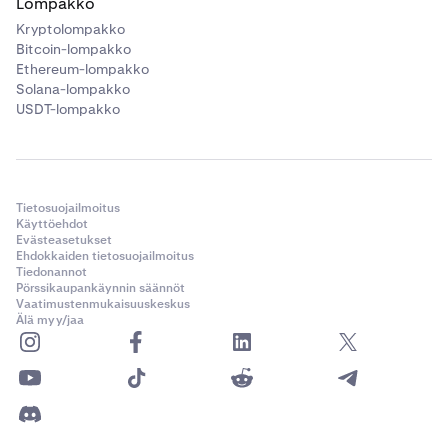
Lompakko
Kryptolompakko
Bitcoin-lompakko
Ethereum-lompakko
Solana-lompakko
USDT-lompakko
Tietosuojailmoitus
Käyttöehdot
Evästeasetukset
Ehdokkaiden tietosuojailmoitus
Tiedonannot
Pörssikaupankäynnin säännöt
Vaatimustenmukaisuuskeskus
Älä myy/jaa