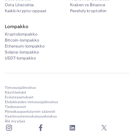
Osta Litecoinia
Kraken vs Binance
Kaikki krypto-oppaat
Perehdy kryptoihin
Lompakko
Kryptolompakko
Bitcoin-lompakko
Ethereum-lompakko
Solana-lompakko
USDT-lompakko
Tietosuojailmoitus
Käyttöehdot
Evästeasetukset
Ehdokkaiden tietosuojailmoitus
Tiedonannot
Pörssikaupankäynnin säännöt
Vaatimustenmukaisuuskeskus
Älä myy/jaa