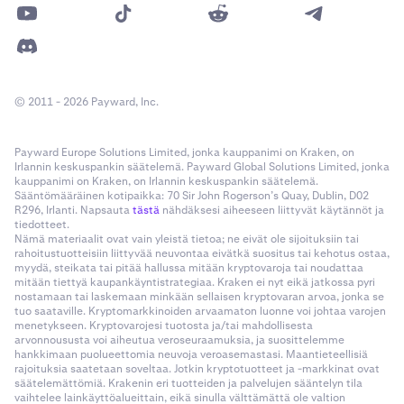
© 2011 - 2026 Payward, Inc.
Payward Europe Solutions Limited, jonka kauppanimi on Kraken, on
Irlannin keskuspankin säätelemä. Payward Global Solutions Limited, jonka
kauppanimi on Kraken, on Irlannin keskuspankin säätelemä.
Sääntömääräinen kotipaikka: 70 Sir John Rogerson’s Quay, Dublin, D02
R296, Irlanti. Napsauta
tästä
nähdäksesi aiheeseen liittyvät käytännöt ja
tiedotteet.
Nämä materiaalit ovat vain yleistä tietoa; ne eivät ole sijoituksiin tai
rahoitustuotteisiin liittyvää neuvontaa eivätkä suositus tai kehotus ostaa,
myydä, steikata tai pitää hallussa mitään kryptovaroja tai noudattaa
mitään tiettyä kaupankäyntistrategiaa. Kraken ei nyt eikä jatkossa pyri
nostamaan tai laskemaan minkään sellaisen kryptovaran arvoa, jonka se
tuo saataville. Kryptomarkkinoiden arvaamaton luonne voi johtaa varojen
menetykseen. Kryptovarojesi tuotosta ja/tai mahdollisesta
arvonnoususta voi aiheutua veroseuraamuksia, ja suosittelemme
hankkimaan puolueettomia neuvoja veroasemastasi. Maantieteellisiä
rajoituksia saatetaan soveltaa. Jotkin kryptotuotteet ja -markkinat ovat
säätelemättömiä. Krakenin eri tuotteiden ja palvelujen sääntelyn tila
vaihtelee lainkäyttöalueittain, eikä sinulla välttämättä ole valtion