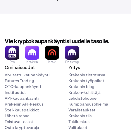
Valitse
Referrals
nähdäksesi kutsulinkkisi, palkinnot
Kun tilisi on
aktivoitu ja vahvistettu
, voit aloittaa
3
ja referral-tilan
suositteluvaiheet.
Voit myös käyttää sitä suoraan täältä:
https://www.kraken.com/c/referrals
Vie kryptokaupankäyntisi uudelle tasolle.
Pro
Kraken
Krak
Desktop
Ominaisuudet
Yritys
Vivutettu kaupankäynti
Krakenin tietoturva
Futures Trading
Krakenin työpaikat
OTC-kaupankäynti
Krakenin blogi
Instituutiot
Kraken-kehittäjä
API-kaupankäynti
Lehdistöhuone
Krakenin API-keskus
Kumppanuusohjelma
Steikkauspalkkiot
Varalistaukset
Lähetä rahaa
Krakenin tila
Toistuvat ostot
Tukikeskus
Osta kryptovaroja
Valitukset