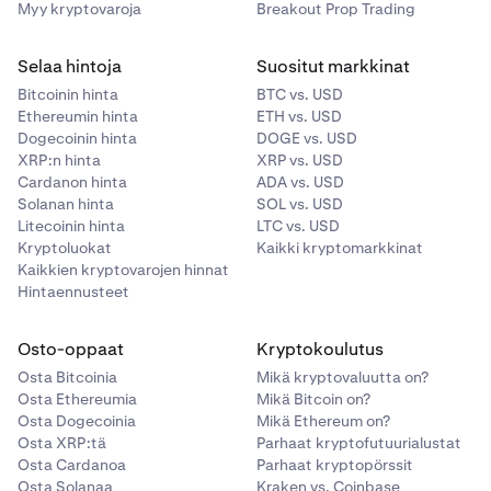
Myy kryptovaroja
Breakout Prop Trading
Selaa hintoja
Suositut markkinat
Bitcoinin hinta
BTC vs. USD
Ethereumin hinta
ETH vs. USD
Dogecoinin hinta
DOGE vs. USD
XRP:n hinta
XRP vs. USD
Cardanon hinta
ADA vs. USD
Solanan hinta
SOL vs. USD
Litecoinin hinta
LTC vs. USD
Kryptoluokat
Kaikki kryptomarkkinat
Kaikkien kryptovarojen hinnat
Hintaennusteet
Osto-oppaat
Kryptokoulutus
Osta Bitcoinia
Mikä kryptovaluutta on?
Osta Ethereumia
Mikä Bitcoin on?
Osta Dogecoinia
Mikä Ethereum on?
Osta XRP:tä
Parhaat kryptofutuurialustat
Osta Cardanoa
Parhaat kryptopörssit
Osta Solanaa
Kraken vs. Coinbase