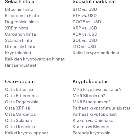
Selaa hintoja
Suositut markkinat
Bitcoinin hinta
BTC vs. USD
Ethereumin hinta
ETH vs. USD
Dogecoinin hinta
DOGE vs. USD
XRP:n hinta
XRP vs. USD
Cardanon hinta
ADA vs. USD
Solanan hinta
SOL vs. USD
Litecoinin hinta
LTC vs. USD
Kryptoluokat
Kaikki kryptomarkkinat
Kaikkien kryptovarojen hinnat
Hintaennusteet
Osto-oppaat
Kryptokoulutus
Osta Bitcoinia
Mikä kryptovaluutta on?
Osta Ethereumia
Mikä Bitcoin on?
Osta Dogecoinia
Mikä Ethereum on?
Osta XRP:tä
Parhaat kryptofutuurialustat
Osta Cardanoa
Parhaat kryptopörssit
Osta Solanaa
Kraken vs. Coinbase
Osta Litecoinia
Kraken vs Binance
Kaikki krypto-oppaat
Perehdy kryptoihin