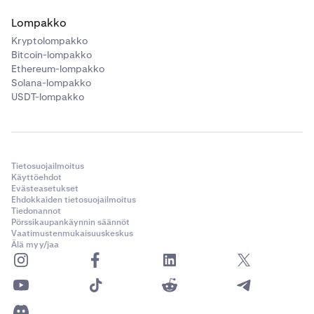
Lompakko
Kryptolompakko
Bitcoin-lompakko
Ethereum-lompakko
Solana-lompakko
USDT-lompakko
Tietosuojailmoitus
Käyttöehdot
Evästeasetukset
Ehdokkaiden tietosuojailmoitus
Tiedonannot
Pörssikaupankäynnin säännöt
Vaatimustenmukaisuuskeskus
Älä myy/jaa