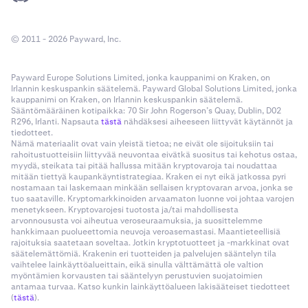
© 2011 - 2026 Payward, Inc.
Payward Europe Solutions Limited, jonka kauppanimi on Kraken, on
Irlannin keskuspankin säätelemä. Payward Global Solutions Limited, jonka
kauppanimi on Kraken, on Irlannin keskuspankin säätelemä.
Sääntömääräinen kotipaikka: 70 Sir John Rogerson’s Quay, Dublin, D02
R296, Irlanti. Napsauta
tästä
nähdäksesi aiheeseen liittyvät käytännöt ja
tiedotteet.
Nämä materiaalit ovat vain yleistä tietoa; ne eivät ole sijoituksiin tai
rahoitustuotteisiin liittyvää neuvontaa eivätkä suositus tai kehotus ostaa,
myydä, steikata tai pitää hallussa mitään kryptovaroja tai noudattaa
mitään tiettyä kaupankäyntistrategiaa. Kraken ei nyt eikä jatkossa pyri
nostamaan tai laskemaan minkään sellaisen kryptovaran arvoa, jonka se
tuo saataville. Kryptomarkkinoiden arvaamaton luonne voi johtaa varojen
menetykseen. Kryptovarojesi tuotosta ja/tai mahdollisesta
arvonnoususta voi aiheutua veroseuraamuksia, ja suosittelemme
hankkimaan puolueettomia neuvoja veroasemastasi. Maantieteellisiä
rajoituksia saatetaan soveltaa. Jotkin kryptotuotteet ja -markkinat ovat
säätelemättömiä. Krakenin eri tuotteiden ja palvelujen sääntelyn tila
vaihtelee lainkäyttöalueittain, eikä sinulla välttämättä ole valtion
myöntämien korvausten tai sääntelyyn perustuvien suojatoimien
antamaa turvaa. Katso kunkin lainkäyttöalueen lakisääteiset tiedotteet
(
tästä
).