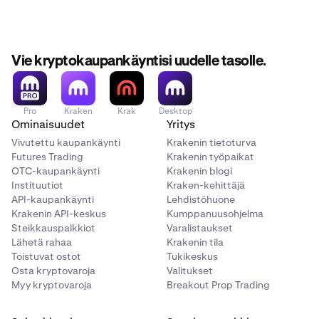
Vie kryptokaupankäyntisi uudelle tasolle.
Pro
Kraken
Krak
Desktop
Ominaisuudet
Yritys
Vivutettu kaupankäynti
Krakenin tietoturva
Futures Trading
Krakenin työpaikat
OTC-kaupankäynti
Krakenin blogi
Instituutiot
Kraken-kehittäjä
API-kaupankäynti
Lehdistöhuone
Krakenin API-keskus
Kumppanuusohjelma
Steikkauspalkkiot
Varalistaukset
Lähetä rahaa
Krakenin tila
Toistuvat ostot
Tukikeskus
Osta kryptovaroja
Valitukset
Myy kryptovaroja
Breakout Prop Trading