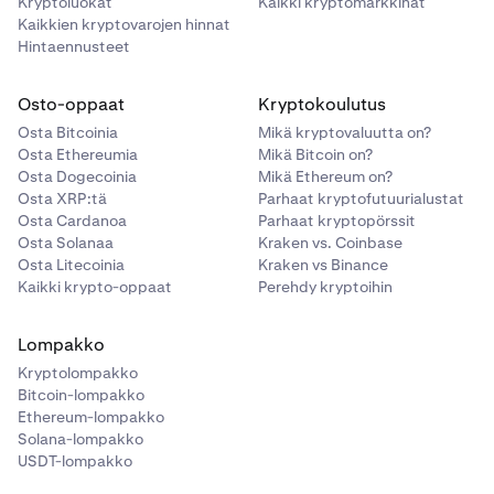
Kryptoluokat
Kaikki kryptomarkkinat
Kaikkien kryptovarojen hinnat
Hintaennusteet
Osto-oppaat
Kryptokoulutus
Osta Bitcoinia
Mikä kryptovaluutta on?
Osta Ethereumia
Mikä Bitcoin on?
Osta Dogecoinia
Mikä Ethereum on?
Osta XRP:tä
Parhaat kryptofutuurialustat
Osta Cardanoa
Parhaat kryptopörssit
Osta Solanaa
Kraken vs. Coinbase
Osta Litecoinia
Kraken vs Binance
Kaikki krypto-oppaat
Perehdy kryptoihin
Lompakko
Kryptolompakko
Bitcoin-lompakko
Ethereum-lompakko
Solana-lompakko
USDT-lompakko