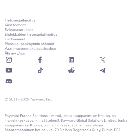
Tietosuojailmoitus
Käyttöehdot
Evästeasetukset
Ehdokkaiden tietosuojailmoitus
Tiedonannot
Pörssikaupankäynnin säännöt
Vaatimustenmukaisuuskeskus
Älä myy/jaa
© 2011 - 2026 Payward, Inc.
Payward Europe Solutions Limited, jonka kauppanimi on Kraken, on
Irlannin keskuspankin säätelemä. Payward Global Solutions Limited, jonka
kauppanimi on Kraken, on Irlannin keskuspankin säätelemä.
Sääntömääräinen kotipaikka: 70 Sir John Rogerson’s Quay, Dublin, D02