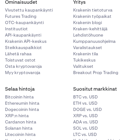
Ominaisuudet
Yritys
Vivutettu kaupankäynti
Krakenin tietoturva
Futures Trading
Krakenin työpaikat
OTC-kaupankäynti
Krakenin blogi
Instituutiot
Kraken-kehittäjä
API-kaupankäynti
Lehdistöhuone
Krakenin API-keskus
Kumppanuusohjelma
Steikkauspalkkiot
Varalistaukset
Lähetä rahaa
Krakenin tila
Toistuvat ostot
Tukikeskus
Osta kryptovaroja
Valitukset
Myy kryptovaroja
Breakout Prop Trading
Selaa hintoja
Suositut markkinat
Bitcoinin hinta
BTC vs. USD
Ethereumin hinta
ETH vs. USD
Dogecoinin hinta
DOGE vs. USD
XRP:n hinta
XRP vs. USD
Cardanon hinta
ADA vs. USD
Solanan hinta
SOL vs. USD
Litecoinin hinta
LTC vs. USD