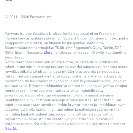
© 2011 - 2026 Payward, Inc.
Payward Europe Solutions Limited, jonka kauppanimi on Kraken, on
Irlannin keskuspankin säätelemä. Payward Global Solutions Limited, jonka
kauppanimi on Kraken, on Irlannin keskuspankin säätelemä.
Sääntömääräinen kotipaikka: 70 Sir John Rogerson’s Quay, Dublin, D02
R296, Irlanti. Napsauta
tästä
nähdäksesi aiheeseen liittyvät käytännöt ja
tiedotteet.
Nämä materiaalit ovat vain yleistä tietoa; ne eivät ole sijoituksiin tai
rahoitustuotteisiin liittyvää neuvontaa eivätkä suositus tai kehotus ostaa,
myydä, steikata tai pitää hallussa mitään kryptovaroja tai noudattaa
mitään tiettyä kaupankäyntistrategiaa. Kraken ei nyt eikä jatkossa pyri
nostamaan tai laskemaan minkään sellaisen kryptovaran arvoa, jonka se
tuo saataville. Kryptomarkkinoiden arvaamaton luonne voi johtaa varojen
menetykseen. Kryptovarojesi tuotosta ja/tai mahdollisesta
arvonnoususta voi aiheutua veroseuraamuksia, ja suosittelemme
hankkimaan puolueettomia neuvoja veroasemastasi. Maantieteellisiä
rajoituksia saatetaan soveltaa. Jotkin kryptotuotteet ja -markkinat ovat
säätelemättömiä. Krakenin eri tuotteiden ja palvelujen sääntelyn tila
vaihtelee lainkäyttöalueittain, eikä sinulla välttämättä ole valtion
myöntämien korvausten tai sääntelyyn perustuvien suojatoimien
antamaa turvaa. Katso kunkin lainkäyttöalueen lakisääteiset tiedotteet
(
tästä
).