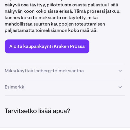
näkyvä osa täyttyy, piilotetusta osasta paljastuu lisää
näkyvän koon kokoisissa erissä. Tämä prosessi jatkuu,
kunnes koko toimeksianto on täytetty, mikä
mahdollistaa suurten kauppojen toteuttamisen
paljastamatta toimeksiannon koko määrää.
Aloita kaupankäynti Kraken Prossa
Miksi käyttää Iceberg-toimeksiantoa
Iceberg-toimeksiannot ovat erityisen hyödyllisiä
Esimerkki
markkinoilla, joilla suuret toimeksiannot voivat vaikuttaa
merkittävästi hintaan. Niiden avulla kaupankävijät voivat
Oletetaan, että ETH:n nykyinen hinta on 2 000 $ ja haluat
toteuttaa suuria kauppoja paljastamatta koko
ostaa 10 ETH:ta. Et kuitenkaan halua vaikuttaa hintaan
toimeksiannon kokoa, mikä voi auttaa estämään
Tarvitsetko lisää apua?
tekemällä näin suurta toimeksiantoa kerralla. Asetat siis
toimeksiantokirjassa näkymisestä aiheutuvia
Iceberg-toimeksiannon, jonka näkyvä koko on 1 ETH ja
huomattavia hintaliikkeitä.
kokonaismäärä 10 ETH. Loput 9 ETH:ta on piilotettu