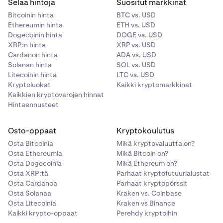
Selaa hintoja
Suositut markkinat
aiheuttamatta merkittävää markkinavaikutusta. Tämä
Bitcoinin hinta
BTC vs. USD
strategia on keskeinen osa riskienhallintaa
Ethereumin hinta
ETH vs. USD
kaupankäynnissä, erityisesti niille, jotka käsittelevät
Dogecoinin hinta
DOGE vs. USD
suuria toimeksiantokokoja.
XRP:n hinta
XRP vs. USD
Cardanon hinta
ADA vs. USD
Solanan hinta
SOL vs. USD
Litecoinin hinta
LTC vs. USD
Kryptoluokat
Kaikki kryptomarkkinat
Kaikkien kryptovarojen hinnat
Hintaennusteet
Osto-oppaat
Kryptokoulutus
Osta Bitcoinia
Mikä kryptovaluutta on?
Osta Ethereumia
Mikä Bitcoin on?
Osta Dogecoinia
Mikä Ethereum on?
Osta XRP:tä
Parhaat kryptofutuurialustat
Osta Cardanoa
Parhaat kryptopörssit
Osta Solanaa
Kraken vs. Coinbase
Osta Litecoinia
Kraken vs Binance
Kaikki krypto-oppaat
Perehdy kryptoihin