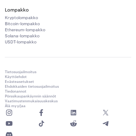
Lompakko
Kryptolompakko
Bitcoin-lompakko
Ethereum-lompakko
Solana-lompakko
USDT-lompakko
Tietosuojailmoitus
Käyttöehdot
Evästeasetukset
Ehdokkaiden tietosuojailmoitus
Tiedonannot
Pörssikaupankäynnin säännöt
Vaatimustenmukaisuuskeskus
Älä myy/jaa