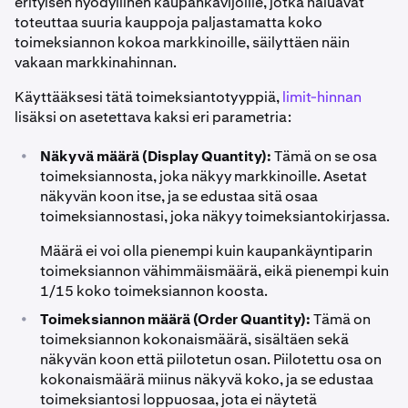
erityisen hyödyllinen kaupankävijöille, jotka haluavat
toteuttaa suuria kauppoja paljastamatta koko
toimeksiannon kokoa markkinoille, säilyttäen näin
vakaan markkinahinnan.
Käyttääksesi tätä toimeksiantotyyppiä,
limit-hinnan
lisäksi on asetettava kaksi eri parametria:
•
Näkyvä määrä (Display Quantity):
Tämä on se osa
toimeksiannosta, joka näkyy markkinoille. Asetat
näkyvän koon itse, ja se edustaa sitä osaa
toimeksiannostasi, joka näkyy toimeksiantokirjassa.
Määrä ei voi olla pienempi kuin kaupankäyntiparin
toimeksiannon vähimmäismäärä, eikä pienempi kuin
1/15 koko toimeksiannon koosta.
•
Toimeksiannon määrä (Order Quantity):
Tämä on
toimeksiannon kokonaismäärä, sisältäen sekä
näkyvän koon että piilotetun osan. Piilotettu osa on
kokonaismäärä miinus näkyvä koko, ja se edustaa
toimeksiantosi loppuosaa, jota ei näytetä